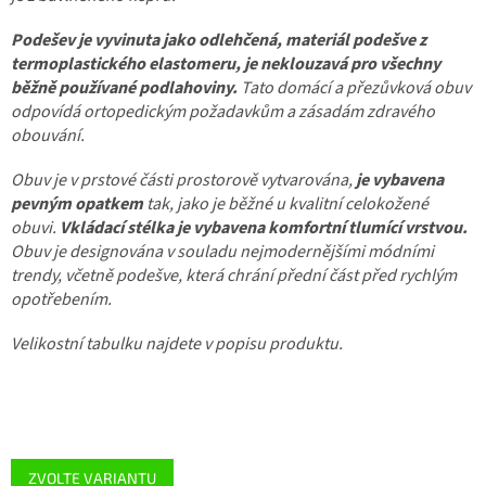
Podešev je vyvinuta jako odlehčená, materiál podešve z
termoplastického elastomeru, je neklouzavá pro všechny
běžně používané podlahoviny.
Tato domácí a přezůvková obuv
odpovídá ortopedickým požadavkům a zásadám zdravého
obouvání.
Obuv je v prstové části prostorově vytvarována,
je vybavena
pevným opatkem
tak, jako je běžné u kvalitní celokožené
obuvi.
Vkládací stélka je vybavena komfortní tlumící vrstvou.
Obuv je designována v souladu nejmodernějšími módními
trendy, včetně podešve, která chrání přední část před rychlým
opotřebením.
Velikostní tabulku najdete v popisu produktu.
ZVOLTE VARIANTU