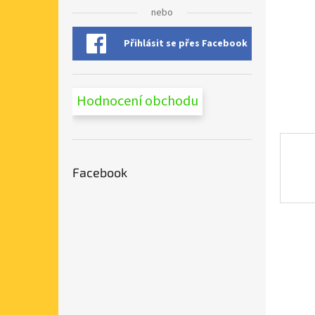
n
nebo
e
l
Přihlásit se přes Facebook
Hodnocení obchodu
Facebook