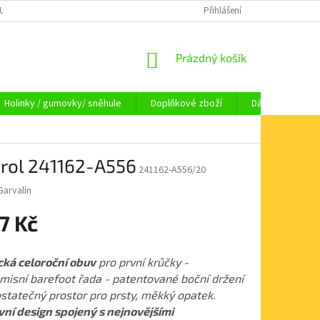
OUPENÍ OD SMLOUVY
OBCHODNÍ PODMÍNKY
Přihlášení
KAMENNÁ PRODEJNA HA
NÁKUPNÍ
Prázdný košík
KOŠÍK
Holinky / gumovky/ sněhule
Doplňkové zboží
Dárkové pouka
trol 241162-A556
241162-A556/20
Garvalín
7 Kč
ká celoroční obuv
pro první krůčky -
isní barefoot řada - patentované boční držení
ostatečný prostor pro prsty, měkký opatek.
vní design spojený s nejnovějšími