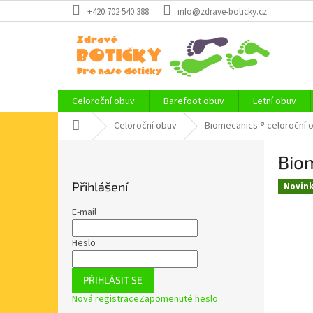
Přejít
+420 702 540 388
info@zdrave-boticky.cz
na
obsah
Celoroční obuv
Barefoot obuv
Letní obuv
Domů
Celoroční obuv
Biomecanics ® celoroční 
P
Bio
o
s
Přihlášení
Novin
t
r
E-mail
a
n
Heslo
n
í
PŘIHLÁSIT SE
p
Nová registrace
Zapomenuté heslo
a