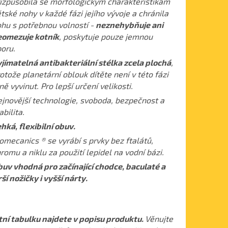
izpůsobila se morfologickým charakteristikám
tské nohy v každé fázi jejího vývoje a chránila
hu s potřebnou volností -
neznehybňuje ani
omezuje kotník
, poskytuje pouze jemnou
oru.
jímatelná antibakteriální stélka zcela plochá
,
otože planetární oblouk dítěte není v této fázi
ně vyvinut. Pro lepší určení velikosti.
jnovější technologie, svoboda, bezpečnost a
abilita.
hká, flexibilní obuv.
omecanics ® se vyrábí s prvky bez ftalátů,
romu a niklu za použití lepidel na vodní bázi.
uv vhodná pro začínající chodce, baculaté a
rší nožičky i vyšší nárty.
tní tabulku najdete v popisu produktu.
Věnujte