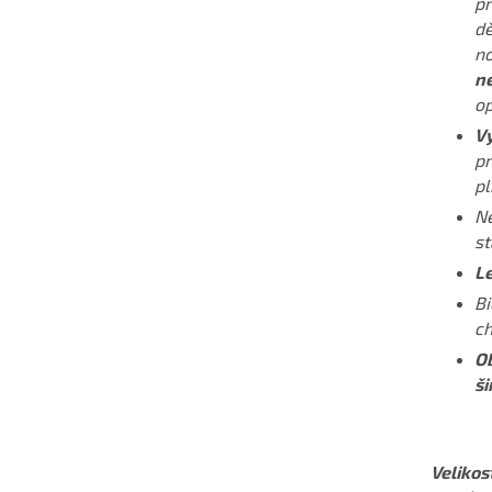
př
dě
no
ne
op
Vy
pr
pl
Ne
st
Le
Bi
ch
Ob
ši
Velikos