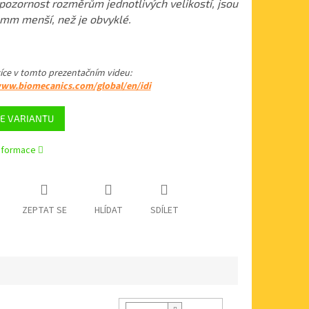
pozornost rozměrům jednotlivých velikostí, jsou
 mm menší, než je obvyklé.
více v tomto
prezentačním videu
:
www.biomecanics.com/global/en/idi
E VARIANTU
informace
ZEPTAT SE
HLÍDAT
SDÍLET