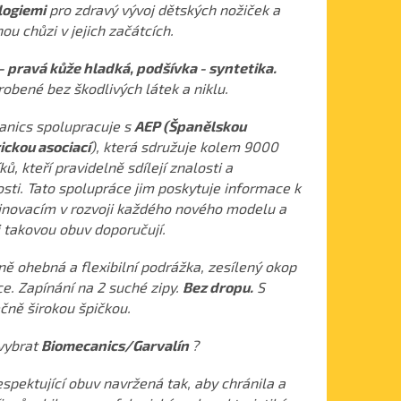
logiemi
pro zdravý vývoj dětských nožiček a
ou chůzi v jejich začátcích.
- pravá kůže hladká, podšívka - syntetika.
robené bez škodlivých látek a niklu.
nics spolupracuje s
AEP (Španělskou
ickou asociací
), která sdružuje kolem 9000
ů, kteří pravidelně sdílejí znalosti a
sti. Tato spolupráce jim poskytuje informace k
inovacím v rozvoji každého nového modelu a
i takovou obuv doporučují.
ně ohebná a flexibilní podrážka, zesílený okop
ce. Zapínání na 2 suché zipy.
Bez dropu.
S
čně širokou špičkou.
 vybrat
Biomecanics/Garvalín
?
spektující obuv navržená tak, aby chránila a