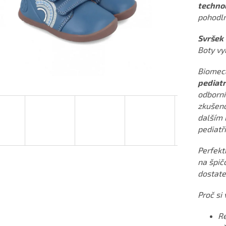
techno
pohodln
Svršek 
Boty vy
Biomeca
pediatr
odborník
zkušeno
dalším 
pediatř
Perfekt
na špič
dostate
Proč si
Re