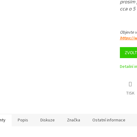
prosím 
cca o 5
Objevte 
https://
ZVOLT
Detailní 
TISK
nty
Popis
Diskuze
Značka
Ostatní informace