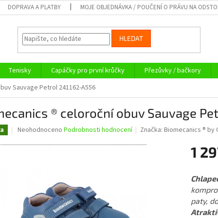
DOPRAVA A PLATBY
MOJE OBJEDNÁVKA / POUČENÍ O PRÁVU NA ODST
HLEDAT
Tenisky
Capáčky pro první krůčky
Přezůvky / bačkory
obuv Sauvage Petrol 241162-A556
mecanics ® celoroční obuv Sauvage Pe
Průměrné
Neohodnoceno
Podrobnosti hodnocení
Značka:
Biomecanics ® by 
ka
hodnocení
produktu
1 29
je
0,0
Měrná
z
cena:
Chlapec
5
komprom
hvězdiček.
paty, d
Atrakti