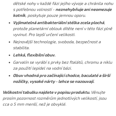
dětské nohy v každé fázi jejího vývoje a chránila nohu
s potřebnou volností -
neznehybňuje ani neomezuje
kotník
, poskytuje pouze jemnou oporu.
Vyjímatelná antibakteriální stélka zcela plochá
,
protože planetární oblouk dítěte není v této fázi plně
vyvinut. Pro lepší určení velikosti.
Nejnovější technologie, svoboda, bezpečnost a
stabilita.
Lehká, flexibilní obuv.
Garvalín se vyrábí s prvky bez ftalátů, chromu a niklu
za použití lepidel na vodní bázi.
Obuv vhodná pro začínající chodce, baculaté a širší
nožičky, vysoké nárty - lehce se nazouvají.
Velikostní tabulku najdete v popisu produktu.
Věnujte
prosím pozornost rozměrům jednotlivých velikostí, jsou
cca o 5 mm menší, než je obvyklé.