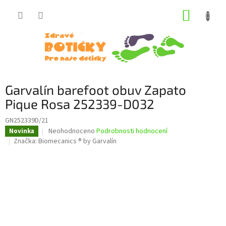
Přejít
NÁKUP
na
obsah
KOŠÍK
Garvalín barefoot obuv Zapato
Pique Rosa 252339-D032
GN252339D/21
Průměrné
Neohodnoceno
Podrobnosti hodnocení
Novinka
hodnocení
Značka:
Biomecanics ® by Garvalín
produktu
je
0,0
z
5
hvězdiček.