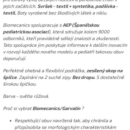
jejich začátcích.
Svršek - textil + syntetika, podšívka -
textil.
Boty vyrobené bez škodlivých látek a niklu.
Biomecanics spolupracuje s
AEP (Španělskou
pediatrickou asociací
), která sdružuje kolem 9000
odborníků, kteří pravidelně sdílejí znalosti a zkušenosti.
Tato spolupráce jim poskytuje informace k dalším inovacím
v rozvoji každého nového modelu a pediatři takovou obuv
doporučují.
Perfektně ohebná a flexibilní podrážka,
zesílený okop na
špičce
. Zapínání na 2 suché zipy.
Bez dropu.
S dostatečně
širokou špičkou.
Barva - světle růžová.
Proč si vybrat
Biomecanics/Garvalín
?
Respektující obuv navržená tak, aby chránila a
přizpůsobila se morfologickým charakteristikám