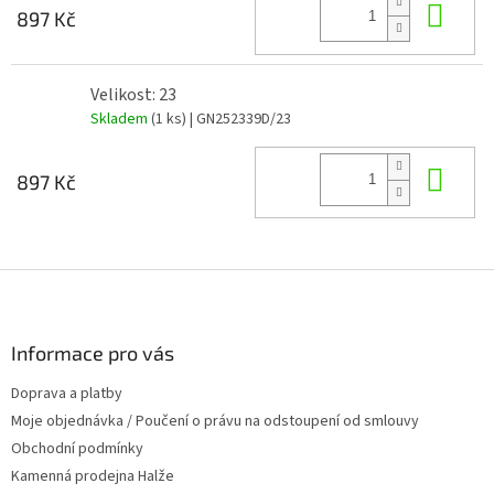
Do 
897 Kč
Velikost: 23
Skladem
(1 ks)
| GN252339D/23
Do 
897 Kč
Z
á
p
a
Informace pro vás
t
Doprava a platby
í
Moje objednávka / Poučení o právu na odstoupení od smlouvy
Obchodní podmínky
Kamenná prodejna Halže