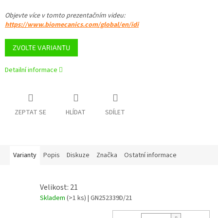
Objevte více v tomto
prezentačním videu
:
https://www.biomecanics.com/global/en/idi
ZVOLTE VARIANTU
Detailní informace
ZEPTAT SE
HLÍDAT
SDÍLET
Varianty
Popis
Diskuze
Značka
Ostatní informace
Velikost: 21
Skladem
(>1 ks)
| GN252339D/21