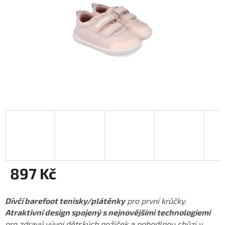
897 Kč
Měrná
cena:
Dívčí barefoot tenisky/plátěnky
pro první krůčky.
Atraktivní design spojený s nejnovějšími technologiemi
pro zdravý vývoj dětských nožiček a pohodlnou chůzi v