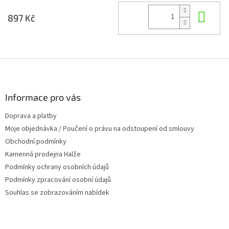
Do 
897 Kč
Z
á
p
a
Informace pro vás
t
Doprava a platby
í
Moje objednávka / Poučení o právu na odstoupení od smlouvy
Obchodní podmínky
Kamenná prodejna Halže
Podmínky ochrany osobních údajů
Podmínky zpracování osobní údajů
Souhlas se zobrazováním nabídek