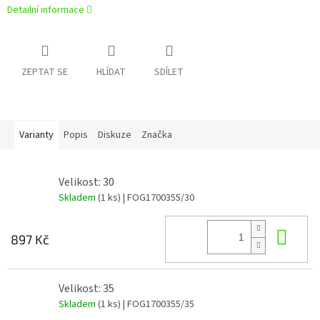
Detailní informace
ZEPTAT SE
HLÍDAT
SDÍLET
Varianty
Popis
Diskuze
Značka
Velikost: 30
Skladem
(1 ks)
| FOG1700355/30
Do 
897 Kč
Velikost: 35
Skladem
(1 ks)
| FOG1700355/35