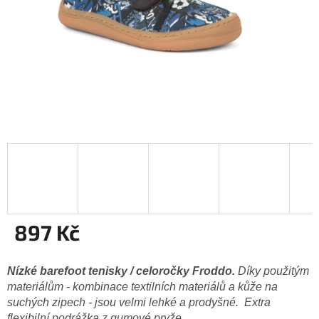
897 Kč
Měrná
cena:
Nízké barefoot tenisky / celoročky
Froddo.
Díky použitým
materiálům - kombinace textilních materiálů a kůže na
suchých zipech - jsou velmi lehké a prodyšné. Extra
flexibilní podrážka z gumové pryže.