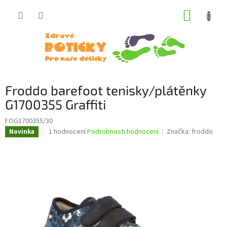
Přejít
NÁKUP
na
obsah
KOŠÍK
Froddo barefoot tenisky/plátěnky
G1700355 Graffiti
FOG1700355/30
Průměrné
1 hodnocení
Podrobnosti hodnocení
Značka:
froddo
Novinka
hodnocení
produktu
je
5,0
z
5
hvězdiček.