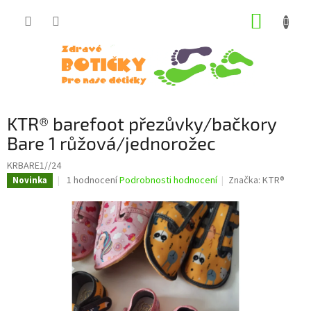
Přejít
NÁKUP
na
obsah
KOŠÍK
KTR® barefoot přezůvky/bačkory
Bare 1 růžová/jednorožec
KRBARE1//24
Průměrné
1 hodnocení
Podrobnosti hodnocení
Značka:
KTR®
Novinka
hodnocení
produktu
je
5,0
z
5
hvězdiček.