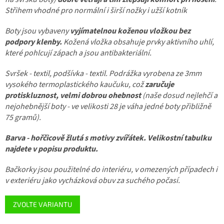
Střihem vhodné pro normální i širší nožky i užší kotník
Boty jsou vybaveny
vyjímatelnou koženou vložkou
bez
podpory klenby.
Kožená vložka obsahuje prvky aktivního uhlí,
které pohlcují zápach a jsou antibakteriální.
Svršek - textil, podšívka - textil.
Podrážka vyrobena ze 3mm
vysokého termoplastického kaučuku, což
zaručuje
protiskluznost, velmi dobrou ohebnost
(naše dosud nejlehčí a
nejohebnější boty - ve velikosti 28 je váha jedné boty přibližně
75 gramů).
Barva - hořčicově žlutá s motivy zvířátek. Velikostní tabulku
najdete v popisu produktu.
Bačkorky jsou použitelné do interiéru, v omezených případech i
v exteriéru jako vycházková obuv za suchého počasí.
ZVOLTE VARIANTU