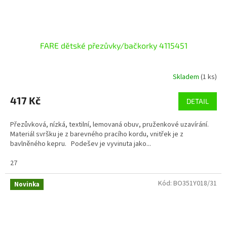
FARE dětské přezůvky/bačkorky 4115451
Skladem
(1 ks)
417 Kč
DETAIL
Přezůvková, nízká, textilní, lemovaná obuv, pruženkové uzavírání.
Materiál svršku je z barevného pracího kordu, vnitřek je z
bavlněného kepru. Podešev je vyvinuta jako...
27
Kód:
BO351Y018/31
Novinka