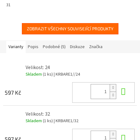
31
ZOBRAZIT VŠECHNY SOUVISEJÍCÍ PRODUKTY
Varianty
Popis
Podobné (5)
Diskuze
Značka
Velikost: 24
Skladem
(1 ks)
| KRBARE1//24
Do 
597 Kč
Velikost: 32
Skladem
(1 ks)
| KRBARE1/32
Do 
597 Kč