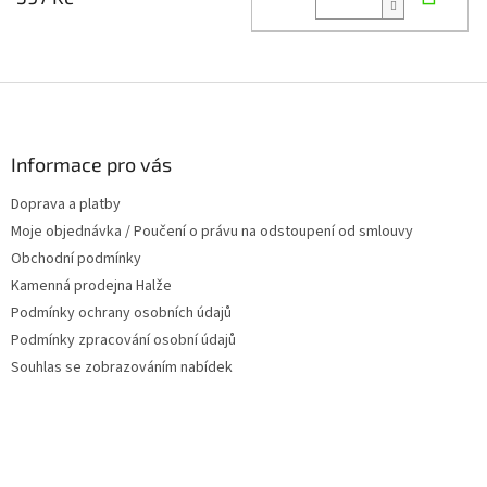
Z
á
p
a
Informace pro vás
t
Doprava a platby
í
Moje objednávka / Poučení o právu na odstoupení od smlouvy
Obchodní podmínky
Kamenná prodejna Halže
Podmínky ochrany osobních údajů
Podmínky zpracování osobní údajů
Souhlas se zobrazováním nabídek