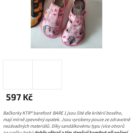
597 Kč
Měrná
Bačkorky KTR® barefoot BARE 1 jsou šité dle kritérií bosého,
cena:
mají mírně zpevněný opatek. Jsou vyrobeny pouze ze zdravotně
nezávadných materiálů. Díky sandálkovému typu (více otvorů
na svršku boty)
dobře větrají a tím zlepšují komfort při nošení
.