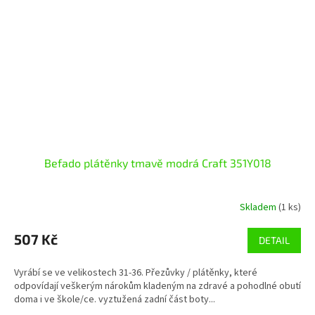
Befado plátěnky tmavě modrá Craft 351Y018
Skladem
(1 ks)
507 Kč
DETAIL
Vyrábí se ve velikostech 31-36. Přezůvky / plátěnky, které
odpovídají veškerým nárokům kladeným na zdravé a pohodlné obutí
doma i ve škole/ce. vyztužená zadní část boty...