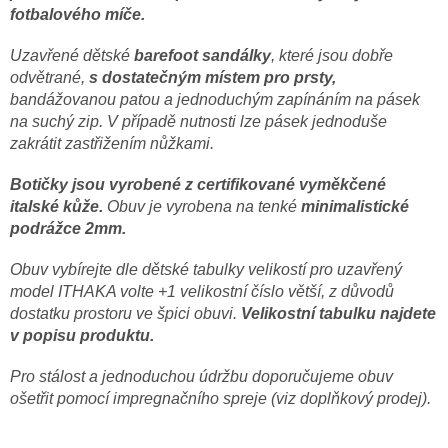
fotbalového míče.
Uzavřené dětské
barefoot sandálky
, které jsou dobře
odvětrané,
s dostatečným místem pro prsty,
bandážovanou patou a jednoduchým zapínáním na pásek
na suchý zip.
V případě nutnosti lze pásek jednoduše
zakrátit zastřižením nůžkami.
Botičky jsou vyrobené z certifikované vyměkčené
italské kůže.
Obuv je vyrobena na tenké
minimalistické
podrážce 2mm.
Obuv vybírejte dle dětské tabulky velikostí pro uzavřený
model ITHAKA volte +1 velikostní číslo větší, z důvodů
dostatku prostoru ve špici obuvi.
Velikostní tabulku najdete
v popisu produktu.
Pro stálost a jednoduchou údržbu doporučujeme obuv
ošetřit pomocí impregnačního spreje (viz doplňkový prodej).