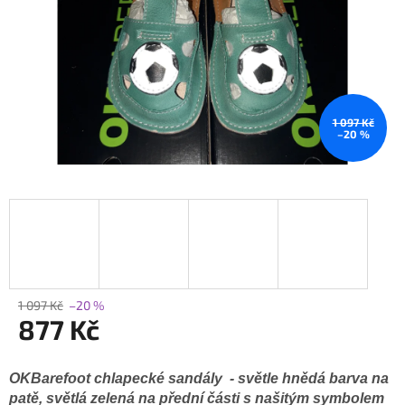
1 097 Kč
–20 %
1 097 Kč
–20 %
877 Kč
Měrná
cena:
OKBarefoot chlapecké sandály -
světle hnědá barva na
patě, světlá zelená na přední části s našitým symbolem