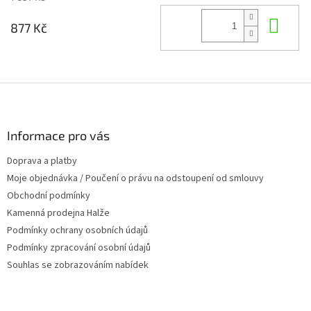
Do 
877 Kč
Z
á
p
a
Informace pro vás
t
Doprava a platby
í
Moje objednávka / Poučení o právu na odstoupení od smlouvy
Obchodní podmínky
Kamenná prodejna Halže
Podmínky ochrany osobních údajů
Podmínky zpracování osobní údajů
Souhlas se zobrazováním nabídek