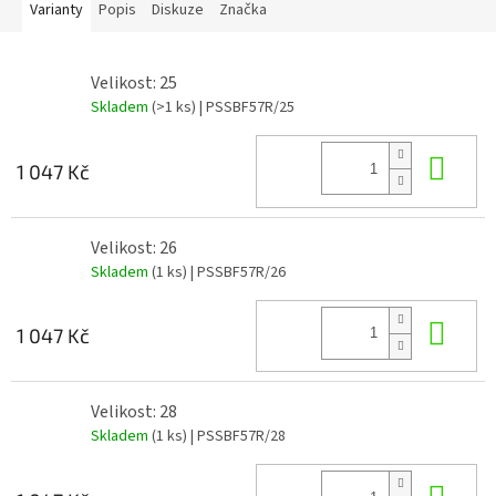
Varianty
Popis
Diskuze
Značka
Velikost: 25
Skladem
(>1 ks)
| PSSBF57R/25
Do 
1 047 Kč
Velikost: 26
Skladem
(1 ks)
| PSSBF57R/26
Do 
1 047 Kč
Velikost: 28
Skladem
(1 ks)
| PSSBF57R/28
Do 