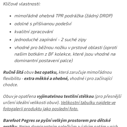
Klíčové vlastnosti:
mimořádně ohebná TPR podrážka (žádný DROP)
odolné s přišívanou podešví
kvalitní zpracování
jednoduché zapínání - 2 suché zipy
vhodné pro běžnou nožku v prstové oblasti (oproti
našim botkám z BF kolekce, které jsou vhodné na
dominantní postavení palce)
Ručně šitá
obuv
bez opatku,
která zaručuje mimořádnou
flexibilitu -
extra měkké a ohebné,
vhodné i pro začínající
chodce.
Obuv je opatřena
vyjímatelnou textilní stélkou
(pro přesnější
určení ideální velikosti obuvi).
Velikostní tabulku najdete ve
fotogalerii produktu jako poslední foto.
Barefoot Pegres se pyšní velkým prostorem pro dětské
prstíky.
Nejen dominantním palečkům a úzkým patám v nich