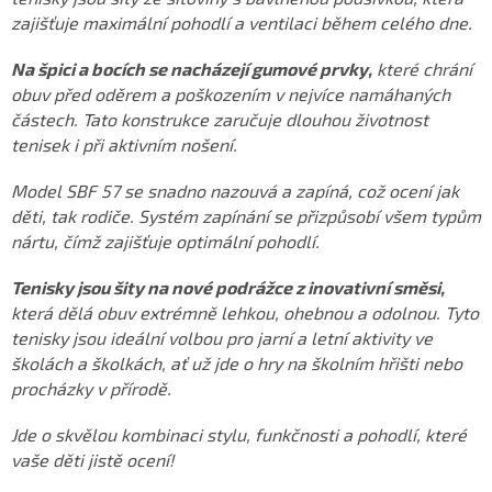
zajišťuje maximální pohodlí a ventilaci během celého dne.
Na špici a bocích se nacházejí gumové prvky,
které chrání
obuv před oděrem a poškozením v nejvíce namáhaných
částech. Tato konstrukce zaručuje dlouhou životnost
tenisek i při aktivním nošení.
Model SBF 57 se snadno nazouvá a zapíná, což ocení jak
děti, tak rodiče. Systém zapínání se přizpůsobí všem typům
nártu, čímž zajišťuje optimální pohodlí.
Tenisky jsou šity na nové podrážce z inovativní směsi,
která dělá obuv extrémně lehkou, ohebnou a odolnou. Tyto
tenisky jsou ideální volbou pro jarní a letní aktivity ve
školách a školkách, ať už jde o hry na školním hřišti nebo
procházky v přírodě.
Jde o skvělou kombinaci stylu, funkčnosti a pohodlí, které
vaše děti jistě ocení!