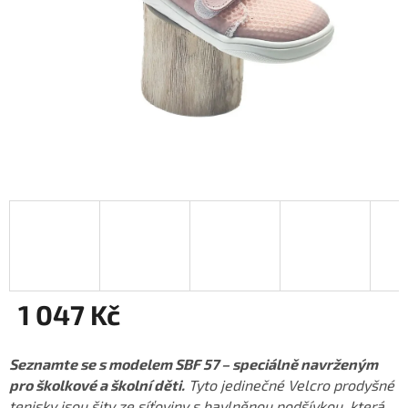
1 047 Kč
Měrná
cena:
Seznamte se s modelem SBF 57 – speciálně navrženým
pro školkové a školní děti.
Tyto jedinečné Velcro prodyšné
tenisky jsou šity ze síťoviny s bavlněnou podšívkou, která