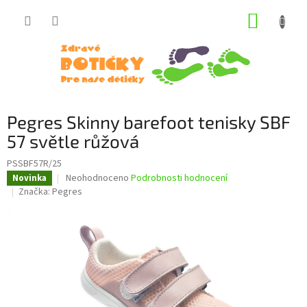
Přejít
NÁKUP
na
obsah
KOŠÍK
Pegres Skinny barefoot tenisky SBF
57 světle růžová
PSSBF57R/25
Průměrné
Neohodnoceno
Podrobnosti hodnocení
Novinka
hodnocení
Značka:
Pegres
produktu
je
0,0
z
5
hvězdiček.