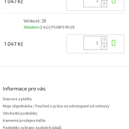
1 047 Kč
Velikost: 29
Skladem
(1 ks)
| PSSBF57R/29
Do 
1 047 Kč
Z
á
p
a
Informace pro vás
t
Doprava a platby
í
Moje objednávka / Poučení o právu na odstoupení od smlouvy
Obchodní podmínky
Kamenná prodejna Halže
Podmínky ochrany osobních údajů