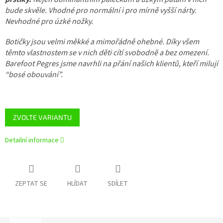
bude skvěle. Vhodné pro normální i pro mírně vyšší nárty.
Nevhodné pro úzké nožky.
Botičky jsou velmi měkké a mimořádně ohebné. Díky všem
těmto vlastnostem se v nich děti cítí svobodně a bez omezení.
Barefoot Pegres jsme navrhli na přání našich klientů, kteří milují
“bosé obouvání”.
ZVOLTE VARIANTU
Detailní informace
ZEPTAT SE
HLÍDAT
SDÍLET