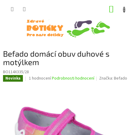
Přejít
NÁKUP
na
obsah
KOŠÍK
Befado domácí obuv duhové s
motýlkem
BO114X335/28
Průměrné
1 hodnocení
Podrobnosti hodnocení
Značka:
Befado
Novinka
hodnocení
produktu
je
5,0
z
5
hvězdiček.