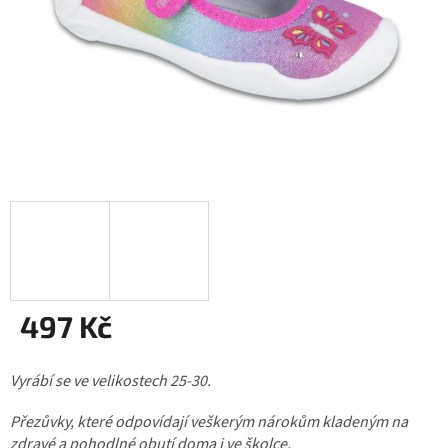
497 Kč
Měrná
Vyrábí se ve velikostech 25-30.
cena:
Přezůvky, které odpovídají veškerým nárokům kladeným na
zdravé a pohodlné obutí doma i ve školce.