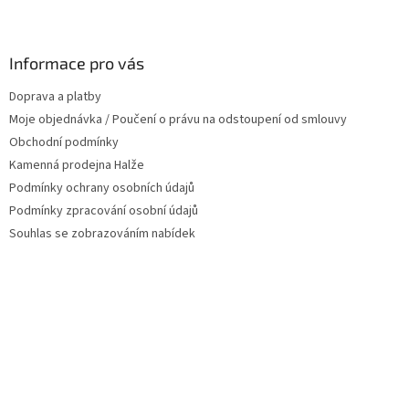
Z
á
p
a
Informace pro vás
t
Doprava a platby
í
Moje objednávka / Poučení o právu na odstoupení od smlouvy
Obchodní podmínky
Kamenná prodejna Halže
Podmínky ochrany osobních údajů
Podmínky zpracování osobní údajů
Souhlas se zobrazováním nabídek