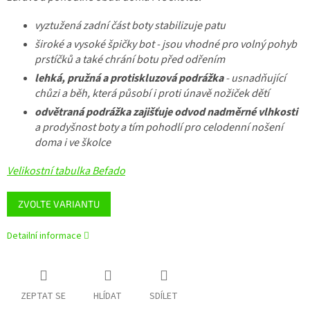
vyztužená zadní část boty stabilizuje patu
široké a vysoké špičky bot - jsou vhodné pro volný pohyb
prstíčků a také chrání botu před odřením
lehká, pružná a protiskluzová podrážka
- usnadňující
chůzi a běh, která působí i proti únavě nožiček dětí
odvětraná podrážka zajišťuje odvod nadměrné vlhkosti
a prodyšnost boty a tím pohodlí pro celodenní nošení
doma i ve školce
Velikostní tabulka Befado
ZVOLTE VARIANTU
Detailní informace
ZEPTAT SE
HLÍDAT
SDÍLET