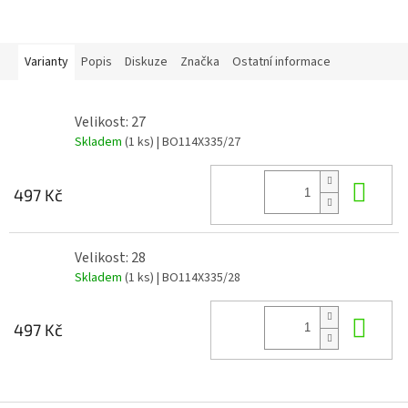
Varianty
Popis
Diskuze
Značka
Ostatní informace
Velikost: 27
Skladem
(1 ks)
| BO114X335/27
Do 
497 Kč
Velikost: 28
Skladem
(1 ks)
| BO114X335/28
Do 
497 Kč