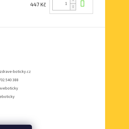
Do košíku
447 Kč
zdrave-boticky.cz
702 540 388
veboticky
eboticky