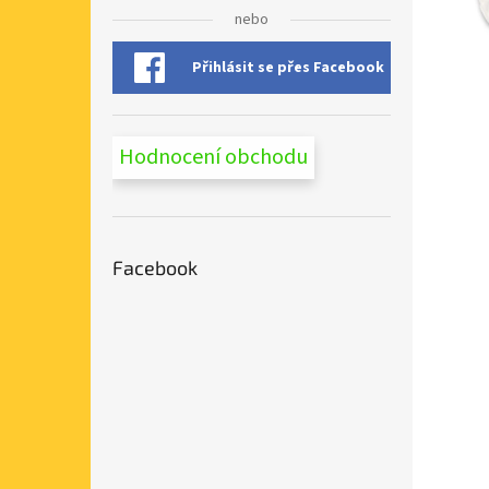
n
nebo
e
l
Přihlásit se přes Facebook
Hodnocení obchodu
Facebook