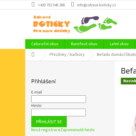
Přejít
+420 702 540 388
info@zdrave-boticky.cz
na
obsah
Celoroční obuv
Barefoot obuv
Letní obuv
Domů
Přezůvky / bačkory
Befado domácí/školn
P
Befa
o
s
Přihlášení
Novin
t
r
E-mail
a
n
Heslo
n
í
PŘIHLÁSIT SE
p
Nová registrace
Zapomenuté heslo
a