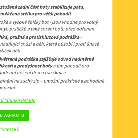
ztužená zadní část boty stabilizuje patu,
měkčená stélka pro větší pohodlí
roké a vysoké špičky bot - jsou vhodné pro volný
hyb prstíčků a také chrání botu před odřením
hká, pružná a protiskluzová podrážka
-
nadňující chůzi a běh, která působí i proti únavě
žiček dětí
větraná podrážka zajišťuje odvod nadměrné
hkosti a prodyšnost boty
a tím pohodlí pro
lodenní nošení doma i ve školce
pínání na suchý zip - umožní praktické a pohodlné
ouvání
ní tabulka Befado
E VARIANTU
informace