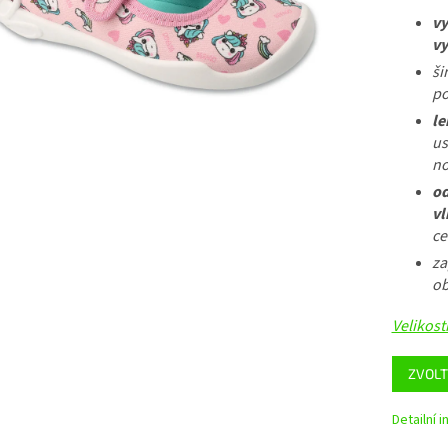
vy
vy
ši
po
le
us
no
od
vl
ce
za
ob
Velikost
ZVOLT
Detailní 