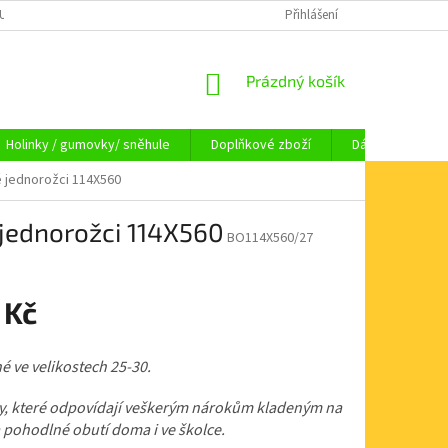
OUPENÍ OD SMLOUVY
OBCHODNÍ PODMÍNKY
Přihlášení
KAMENNÁ PRODEJNA HA
NÁKUPNÍ
Prázdný košík
KOŠÍK
Holinky / gumovky/ sněhule
Doplňkové zboží
Dárkové pouka
 jednorožci 114X560
jednorožci 114X560
BO114X560/27
 Kč
 ve velikostech 25-30.
y, které odpovídají veškerým nárokům kladeným na
 pohodlné obutí doma i ve školce.