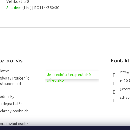
Velikost: 30
Skladem
(1 ks)
| BO114X560/30
e pro vás
Kontakt
latby
info
@
Jezdecké a terapeutické
návka / Poučení o
středisko
+420 
dstoupení od
@zdra
podmínky
zdrav
odejna Halže
chrany osobních
pracování osobní