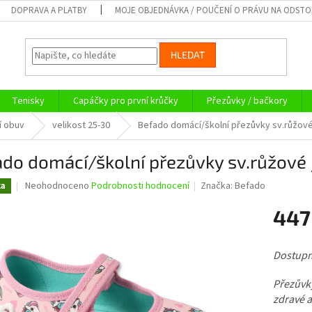
DOPRAVA A PLATBY
MOJE OBJEDNÁVKA / POUČENÍ O PRÁVU NA ODST
HLEDAT
Tenisky
Capáčky pro první krůčky
Přezůvky / bačkory
í obuv
velikost 25-30
Befado domácí/školní přezůvky sv.růžové
do domácí/školní přezůvky sv.růžové 
Průměrné
Neohodnoceno
Podrobnosti hodnocení
Značka:
Befado
ka
hodnocení
produktu
447
je
0,0
Měrná
z
cena:
Dostupné
5
hvězdiček.
Přezůvk
zdravé a