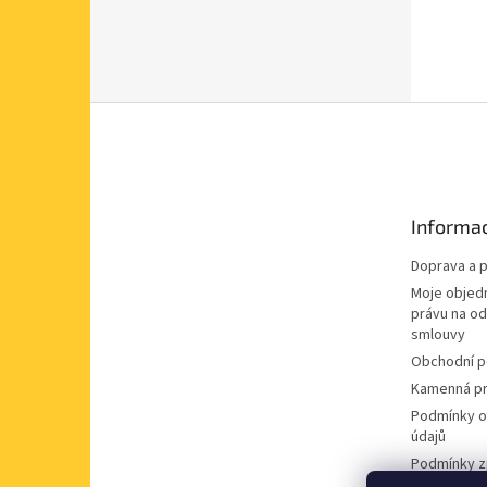
Z
á
p
a
t
Informac
í
Doprava a p
Moje objed
právu na o
smlouvy
Obchodní 
Kamenná pr
Podmínky o
údajů
Podmínky z
údajů