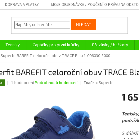
DOPRAVA A PLATBY
MOJE OBJEDNÁVKA / POUČENÍ O PRÁVU NA ODST
HLEDAT
Tenisky
Capáčky pro první krůčky
Přezůvky / bačkory
Superfit BAREFIT celoroční obuv TRACE Blau 1-006030-8000
erfit BAREFIT celoroční obuv TRACE 
Průměrné
1 hodnocení
Podrobnosti hodnocení
Značka:
Superfit
ka
hodnocení
produktu
1 65
je
5,0
Měrná
z
cena:
Tenisky
5
podrážk
hvězdiček.
S důleži