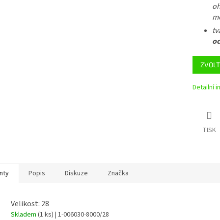
oh
mě
tv
oc
ZVOLT
Detailní 
TISK
nty
Popis
Diskuze
Značka
Velikost: 28
Skladem
(1 ks)
| 1-006030-8000/28