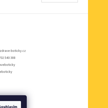
zdrave-boticky.cz
702 540 388
veboticky
eboticky
Souhlasím