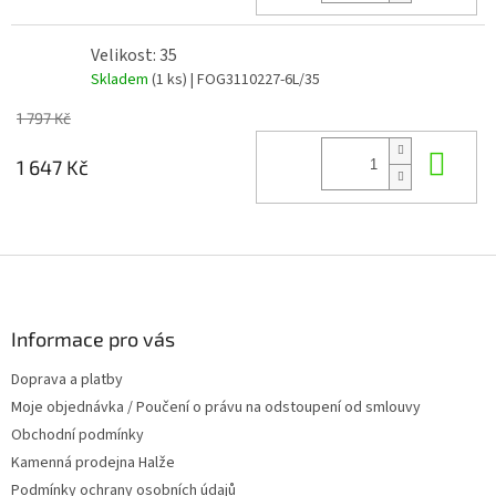
Velikost: 35
Skladem
(1 ks)
| FOG3110227-6L/35
1 797 Kč
Do 
1 647 Kč
Z
á
p
a
Informace pro vás
t
Doprava a platby
í
Moje objednávka / Poučení o právu na odstoupení od smlouvy
Obchodní podmínky
Kamenná prodejna Halže
Podmínky ochrany osobních údajů