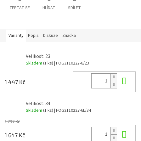
ZEPTAT SE
HLÍDAT
SDÍLET
Varianty
Popis
Diskuze
Značka
Velikost: 23
Skladem
(1 ks)
| FOG3110227-6/23
Do 
1 447 Kč
Velikost: 34
Skladem
(1 ks)
| FOG3110227-6L/34
1 797 Kč
Do 
1 647 Kč