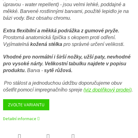
úpravou - water repellent) - jsou velmi lehké, poddajné a
měkké. Barvené rostlinnými barvami, použité lepidlo je na
bázi vody. Bez obsahu chromu.
Extra flexibilní a měkká podrážka z gumové pryže.
Prostorná anatomická špička s okopem proti odření.
Vyjímatelná
kožená
stélka
pro správné určení velikosti.
Vhodné pro normální i širší nožky, užší paty, nevhodné
pro vysoké nárty.
Velikostní tabulku najdete v popisu
produktu.
Barva -
sytě růžová.
Pro stálost a jednoduchou údržbu doporučujeme obuv
ošetřit pomocí impregnačního spreje
(viz doplňkový prodej)
.
ZVOLTE VARIANTU
Detailní informace