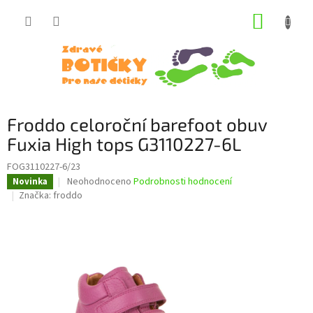
Přejít
NÁKUP
na
obsah
KOŠÍK
Froddo celoroční barefoot obuv
Fuxia High tops G3110227-6L
FOG3110227-6/23
Průměrné
Neohodnoceno
Podrobnosti hodnocení
Novinka
hodnocení
Značka:
froddo
produktu
je
0,0
z
5
hvězdiček.