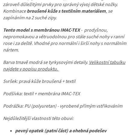
zároveň důležitými prvky pro správný vývoj dětské nožky.
Kombinace
broušené kůže s textilním materiálem
, se
zapínáním na 2 suché zipy.
Tento model s membránou IMAC-TEX
- prodyšnou,
nepromokavou a větruodolnou pro stále suché nohy v ranní
rose i za deště. Vhodné pro normální i širší nohy s normálním
nártem.
Barva tmavě modrá se tyrkysovými detaily.
Velikostní tabulku
najdete v popisu produktu.
Svršek: pravá kůže broušená + textil
Podšívka: textil + membrána IMAC-TEX
Podrážka: PU (polyuretan) - vyrobené přímým vstřikováním
Nejdůležitější vlastnosti této obuvi:
pevný opatek (patní část) a ohebná podešev