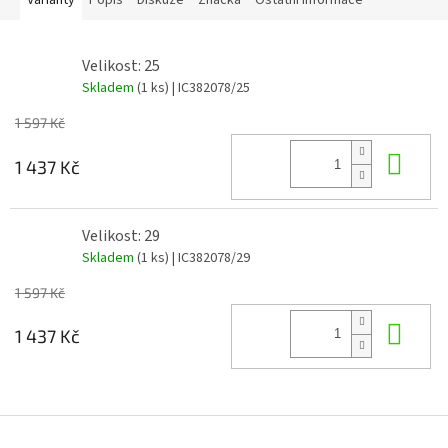
Varianty
Popis
Diskuze
Značka
Ostatní informace
Velikost: 25
Skladem
(1 ks)
| IC382078/25
1 597 Kč
Do 
1 437 Kč
Velikost: 29
Skladem
(1 ks)
| IC382078/29
1 597 Kč
Do 
1 437 Kč
Z
á