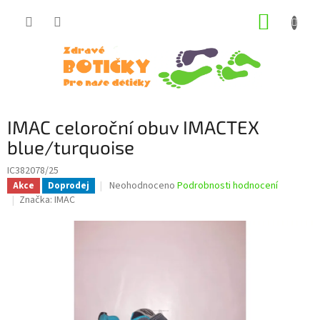
Přejít
NÁKUP
na
obsah
KOŠÍK
IMAC celoroční obuv IMACTEX
blue/turquoise
IC382078/25
Průměrné
Neohodnoceno
Podrobnosti hodnocení
Akce
Doprodej
hodnocení
Značka:
IMAC
produktu
je
0,0
z
5
hvězdiček.