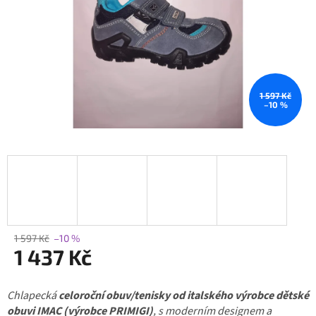
1 597 Kč
–10 %
1 597 Kč
–10 %
1 437 Kč
Měrná
Chlapecká
cena:
celoroční obuv/
tenisky od italského výrobce dětské
obuvi IMAC (výrobce PRIMIGI)
, s moderním designem a