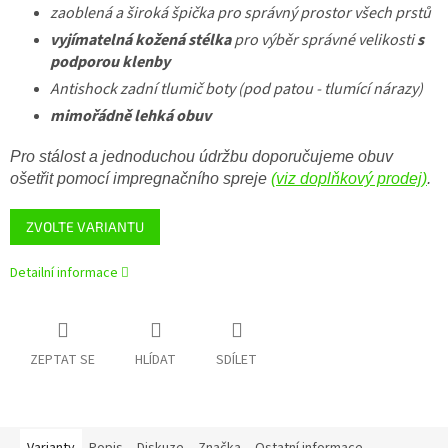
zaoblená a široká špička pro správný prostor všech prstů
vyjímatelná kožená stélka
pro výběr správné velikosti
s
podporou klenby
Antishock zadní tlumič boty (pod patou - tlumící nárazy)
mimořádně lehká obuv
Pro stálost a jednoduchou údržbu doporučujeme obuv
ošetřit pomocí impregnačního spreje
(viz doplňkový prodej)
.
ZVOLTE VARIANTU
Detailní informace
ZEPTAT SE
HLÍDAT
SDÍLET