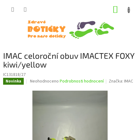
Přejít
NÁKUP
na
obsah
KOŠÍK
IMAC celoroční obuv IMACTEX FOXY
kiwi/yellow
IC131818/27
Průměrné
Neohodnoceno
Podrobnosti hodnocení
Značka:
IMAC
Novinka
hodnocení
produktu
je
0,0
z
5
hvězdiček.