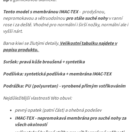
Tento model s membránou IMAC-TEX
- prodyšnou,
nepromokavou a větruodolnou
pro stále suché nohy
v ranní
rose i za deště. Vhodné pro normální i širší nožky, normální ale i
vyšší nárt.
Barva kiwi se žlutými detaily.
Velikostní tabulku najdete v
popisu produktu.
Svršek: pravá kůže broušená + syntetika
Podšívka: syntetická podšívka + membrána IMAC-TEX
Podrážka: PU (polyuretan) - vyrobené přímým vstřikováním
Nejdůležitější vlastnosti této obuvi:
pevný opatek (patní část) a ohebná podešev
IMAC-TEX - nepromokavá membrána pro suché nohy za
všech okolností