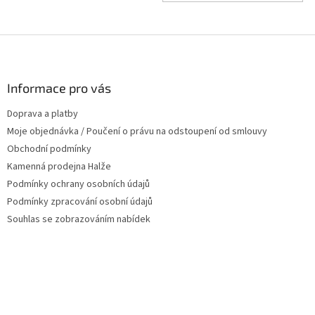
Z
á
p
a
Informace pro vás
t
Doprava a platby
í
Moje objednávka / Poučení o právu na odstoupení od smlouvy
Obchodní podmínky
Kamenná prodejna Halže
Podmínky ochrany osobních údajů
Podmínky zpracování osobní údajů
Souhlas se zobrazováním nabídek