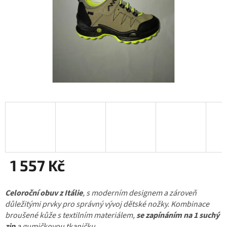
1 557 Kč
Měrná
Celoroční obuv z Itálie
cena:
, s moderním designem a zároveň
důležitými prvky pro správný vývoj dětské nožky. Kombinace
broušené kůže s textilním materiálem,
se zapínáním na 1 suchý
zip
a gumičkovou tkaničku.