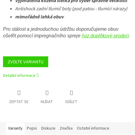
vyjímatelná kožená stélka pro výběr správné velikosti
Antishock zadní tlumič boty (pod patou - tlumící nárazy)
mimořádně lehká obuv
Pro stálost a jednoduchou údržbu doporučujeme obuv
ošetřit pomocí impregnačního spreje
(viz doplňkový prodej)
.
ZVOLTE VARIANTU
Detailní informace
ZEPTAT SE
HLÍDAT
SDÍLET
Varianty
Popis
Diskuze
Značka
Ostatní informace