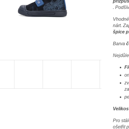
přizpůs
. Podší
Vhodné p
nárt. Za
špice p
Barva
č
Nejdůlež
Fl
or
zv
za
pe
Velikos
Pro stá
ošetřit