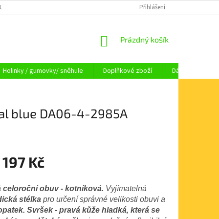
OUPENÍ OD SMLOUVY
OBCHODNÍ PODMÍNKY
Přihlášení
KAMENNÁ PRODEJNA HA
NÁKUPNÍ
Prázdný košík
KOŠÍK
Holinky / gumovky/ sněhule
Doplňkové zboží
Dárkové pouka
yal blue DA06-4-2985A
 197 Kč
celoroční obuv - kotníková.
Vyjímatelná
ická stélka
pro určení správné velikosti obuvi a
opatek.
Svršek - pravá kůže hladká, která se