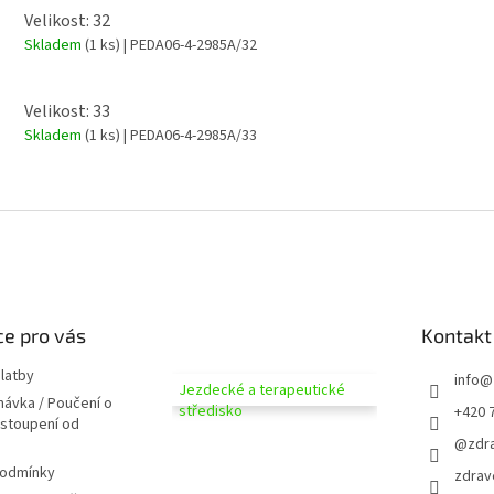
Velikost: 32
Skladem
(1 ks)
| PEDA06-4-2985A/32
Velikost: 33
Skladem
(1 ks)
| PEDA06-4-2985A/33
e pro vás
Kontakt
latby
info
@
Jezdecké a terapeutické
návka / Poučení o
středisko
+420 
dstoupení od
@zdra
podmínky
zdrav