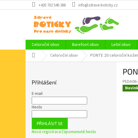
Přejít
+420 702 540 388
info@zdrave-boticky.cz
na
obsah
Celoroční obuv
Barefoot obuv
Letní obuv
Domů
Celoroční obuv
PONTE 20 celoroční kožen
P
PON
o
s
PEDA06-
Přihlášení
t
Novin
r
E-mail
a
n
Heslo
n
í
PŘIHLÁSIT SE
p
Nová registrace
Zapomenuté heslo
a