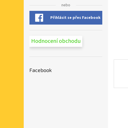
n
nebo
e
l
Přihlásit se přes Facebook
Hodnocení obchodu
Facebook