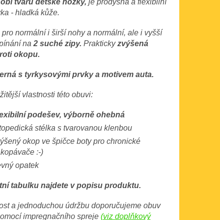
obí tvaru dětské nožky,
je prodyšná a flexibilní
vka - hladká kůže.
ro normální i širší nohy a normální, ale i vyšší
pínání na
2 suché zipy.
Prakticky
zvýšená
roti okopu.
erná s tyrkysovými prvky a motivem auta.
itější vlastnosti této obuvi:
exibilní podešev, výborně ohebná
topedická stélka s tvarovanou klenbou
ýšený okop ve špičce boty pro chronické
kopávače :-)
vný opatek
tní tabulku najdete v popisu produktu.
lost a jednoduchou údržbu doporučujeme obuv
 pomocí impregnačního spreje
(viz doplňkový