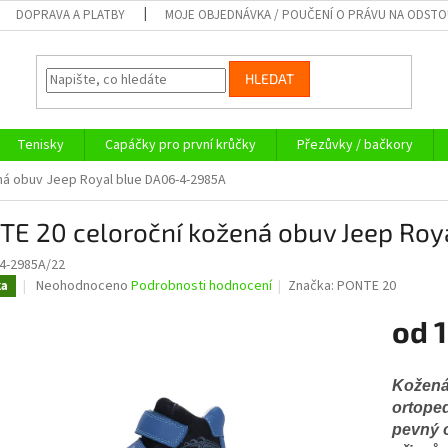
DOPRAVA A PLATBY
MOJE OBJEDNÁVKA / POUČENÍ O PRÁVU NA ODST
HLEDAT
Tenisky
Capáčky pro první krůčky
Přezůvky / bačkory
á obuv Jeep Royal blue DA06-4-2985A
TE 20 celoroční kožená obuv Jeep Ro
4-2985A/22
Průměrné
Neohodnoceno
Podrobnosti hodnocení
Značka:
PONTE 20
ka
hodnocení
produktu
od
1
je
0,0
Měrná
z
cena:
Kožená 
5
ortoped
hvězdiček.
pevný 