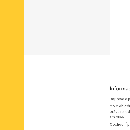
Z
á
p
a
t
Informac
í
Doprava a p
Moje objed
právu na o
smlouvy
Obchodní 