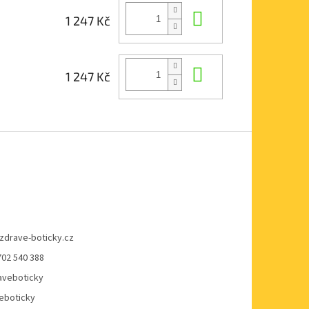
Do košíku
1 247 Kč
Do košíku
1 247 Kč
zdrave-boticky.cz
702 540 388
veboticky
eboticky