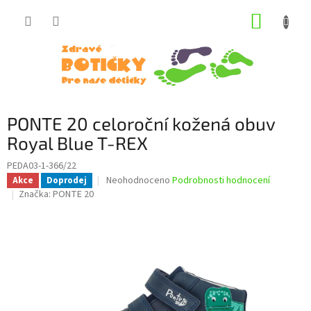
Přejít
NÁKUP
na
obsah
KOŠÍK
PONTE 20 celoroční kožená obuv
Royal Blue T-REX
PEDA03-1-366/22
Průměrné
Neohodnoceno
Podrobnosti hodnocení
Akce
Doprodej
hodnocení
Značka:
PONTE 20
produktu
je
0,0
z
5
hvězdiček.