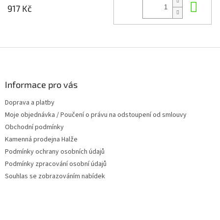
Do 
917 Kč
Z
á
p
a
Informace pro vás
t
Doprava a platby
í
Moje objednávka / Poučení o právu na odstoupení od smlouvy
Obchodní podmínky
Kamenná prodejna Halže
Podmínky ochrany osobních údajů
Podmínky zpracování osobní údajů
Souhlas se zobrazováním nabídek