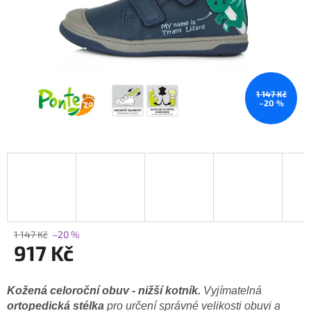
1 147 Kč
–20 %
1 147 Kč
–20 %
917 Kč
Měrná
cena:
Kožená celoroční obuv - nižší kotník.
Vyjímatelná
ortopedická stélka
pro určení správné velikosti obuvi a