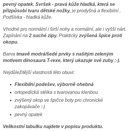
pevný opatek.
Svršek - pravá kůže hladká, která se
přizpůsobí tvaru dětské nožky,
je prodyšná a flexibilní .
Podšívka - hladká kůže.
Vhodné pro normální i širší nohy a normální, ale i vyšší nárt.
Zapínání na
2 suché zipy.
Prakticky
zvýšená špice proti
okopu.
Barva
tmavě modrá/šedé prvky s našitým zeleným
motivem dinosaura T-rexe, který ukazuje své zuby :-).
Nejdůležitější vlastnosti této obuvi:
Flexibilní podešev, výborně ohebná
ortopedická stélka s tvarovanou klenbou
zvýšený okop ve špičce boty pro chronické
zakopávače :-)
pevný opatek
Velikostní tabulku najdete v popisu produktu.