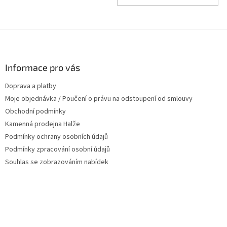
Z
á
p
a
Informace pro vás
t
Doprava a platby
í
Moje objednávka / Poučení o právu na odstoupení od smlouvy
Obchodní podmínky
Kamenná prodejna Halže
Podmínky ochrany osobních údajů
Podmínky zpracování osobní údajů
Souhlas se zobrazováním nabídek