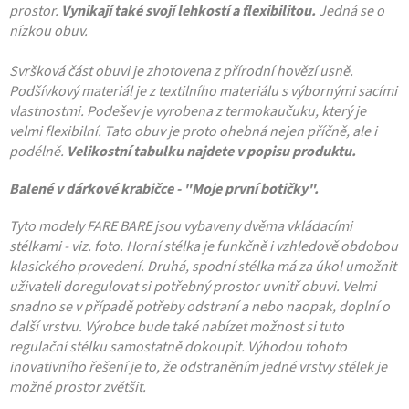
prostor.
Vynikají také svojí lehkostí a flexibilitou.
Jedná se o
nízkou obuv.
Svršková část obuvi je zhotovena z přírodní hovězí usně.
Podšívkový materiál je z textilního materiálu s výbornými sacími
vlastnostmi. Podešev je vyrobena z termokaučuku, který je
velmi flexibilní. Tato obuv je proto ohebná nejen příčně, ale i
podélně.
Velikostní tabulku najdete v popisu produktu.
Balené v dárkové krabičce - "Moje první botičky".
Tyto modely FARE BARE jsou vybaveny dvěma vkládacími
stélkami - viz. foto. Horní stélka je funkčně i vzhledově obdobou
klasického provedení. Druhá, spodní stélka má za úkol umožnit
uživateli doregulovat si potřebný prostor uvnitř obuvi. Velmi
snadno se v případě potřeby odstraní a nebo naopak, doplní o
další vrstvu. Výrobce bude také nabízet možnost si tuto
regulační stélku samostatně dokoupit. Výhodou tohoto
inovativního řešení je to, že odstraněním jedné vrstvy stélek je
možné prostor zvětšit.