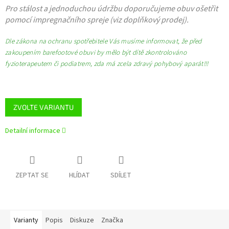
Pro stálost a jednoduchou údržbu doporučujeme obuv ošetřit
pomocí impregnačního spreje (viz doplňkový prodej).
Dle zákona na ochranu spotřebitele Vás musíme informovat, že před
zakoupením barefootové obuvi by mělo být dítě zkontrolováno
fyzioterapeutem či podiatrem, zda má zcela zdravý pohybový aparát!!!
ZVOLTE VARIANTU
Detailní informace
ZEPTAT SE
HLÍDAT
SDÍLET
Varianty
Popis
Diskuze
Značka