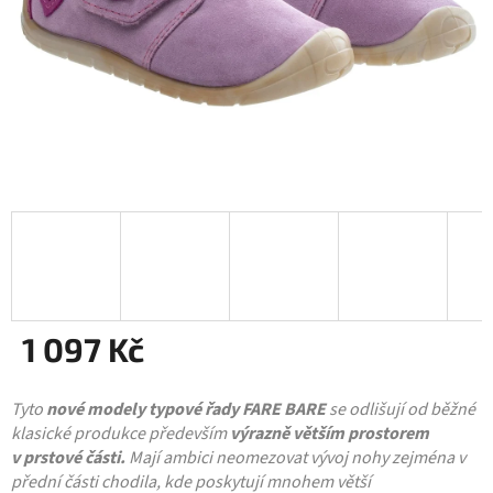
1 097 Kč
Měrná
Tyto
cena:
nové modely typové řady FARE BARE
se odlišují od běžné
klasické produkce především
výrazně větším prostorem
v prstové části.
Mají ambici neomezovat vývoj nohy zejména v
přední části chodila, kde poskytují mnohem větší