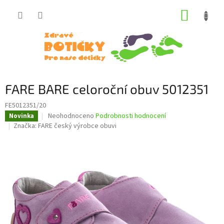
Přejít
NÁKUP
na
obsah
KOŠÍK
FARE BARE celoroční obuv 5012351
FE5012351/20
Průměrné
Neohodnoceno
Podrobnosti hodnocení
Novinka
hodnocení
Značka:
FARE český výrobce obuvi
produktu
je
0,0
z
5
hvězdiček.