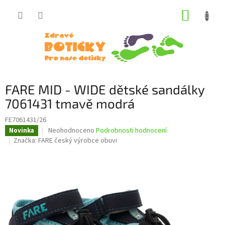
Přejít
NÁKUP
na
obsah
KOŠÍK
FARE MID - WIDE dětské sandálky
7061431 tmavě modrá
FE7061431/26
Průměrné
Neohodnoceno
Podrobnosti hodnocení
Novinka
hodnocení
Značka:
FARE český výrobce obuvi
produktu
je
0,0
z
5
hvězdiček.