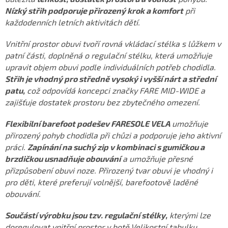
Nízký střih podporuje přirozený krok a komfort
při
každodenních letních aktivitách dětí.
Vnitřní prostor obuvi tvoří rovná vkládací stélka s lůžkem v
patní části, doplněná o regulační stélku, která umožňuje
upravit objem obuvi podle individuálních potřeb chodidla.
Střih je vhodný pro středně vysoký i vyšší nárt a střední
patu,
což odpovídá koncepci značky FARE MID-WIDE a
zajišťuje dostatek prostoru bez zbytečného omezení.
Flexibilní barefoot podešev FARESOLE VELA
umožňuje
přirozený pohyb chodidla při chůzi a podporuje jeho aktivní
práci.
Zapínání na suchý zip v kombinaci s gumičkou a
brzdičkou usnadňuje obouvání
a umožňuje přesné
přizpůsobení obuvi noze. Přirozený tvar obuvi je vhodný i
pro děti, které preferují volnější, barefootově laděné
obouvání.
Součástí výrobku jsou tzv. regulační stélky,
kterými lze
doregulovat vnitřní prostor v botě.
Velikostní tabulku