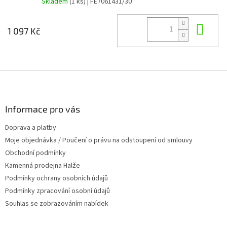
Skladem
(1 ks)
| FE7061431/30
Do 
1 097 Kč
Z
á
p
a
Informace pro vás
t
Doprava a platby
í
Moje objednávka / Poučení o právu na odstoupení od smlouvy
Obchodní podmínky
Kamenná prodejna Halže
Podmínky ochrany osobních údajů
Podmínky zpracování osobní údajů
Souhlas se zobrazováním nabídek