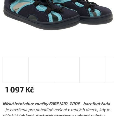
1 097 Kč
Měrná
cena:
Nízká letní obuv značky FARE MID-WIDE - barefoot řada
-
je navržena pro pohodlné nošení v teplých dnech, kdy je
důležitá
lehkost, dostatek prostoru a volnost
pohybu.