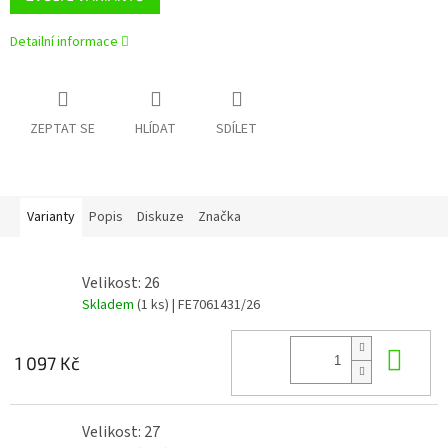
Detailní informace
ZEPTAT SE
HLÍDAT
SDÍLET
Varianty
Popis
Diskuze
Značka
Velikost: 26
Skladem
(1 ks)
| FE7061431/26
Do 
1 097 Kč
Velikost: 27