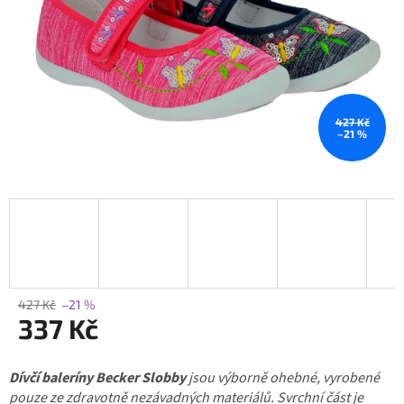
427 Kč
–21 %
427 Kč
–21 %
337 Kč
Měrná
Dívčí baleríny Becker Slobby
cena:
jsou výborně ohebné, vyrobené
pouze ze zdravotně nezávadných materiálů. Svrchní část je