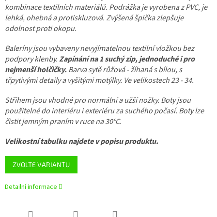
kombinace textilních materiálů. Podrážka je vyrobena z PVC, je
lehká, ohebná a protiskluzová. Zvýšená špička zlepšuje
odolnost proti okopu.
Baleríny jsou vybaveny nevyjímatelnou textilní vložkou bez
podpory klenby.
Zapínání na 1 suchý zip, jednoduché i pro
nejmenší holčičky.
Barva sytě růžová - žíhaná s bílou, s
třpytivými detaily a vyšitými motýlky. Ve velikostech 23 - 34.
Střihem jsou vhodné pro normální a užší nožky. Boty jsou
použitelné do interiéru i exteriéru za suchého počasí. Boty lze
čistit jemným praním v ruce na 30
°C.
Velikostní tabulku najdete v popisu produktu.
ZVOLTE VARIANTU
Detailní informace