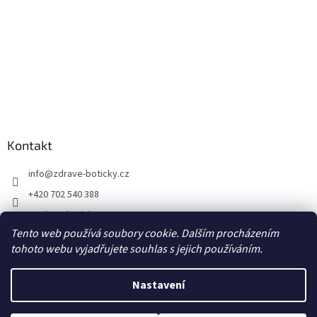
Kontakt
info
@
zdrave-boticky.cz
+420 702 540 388
@zdraveboticky
Tento web používá soubory cookie. Dalším procházením
zdraveboticky
tohoto webu vyjadřujete souhlas s jejich používáním.
Nastavení
Vytvořil Shoptet
Poštovné a balné 87,- Kč prostřednictvím Zásilkovny na výdejní místo
Z-point, DPD CZ Pick up výdejní místo za 70,- Kč, DPD Private na adresu