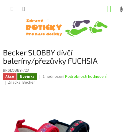
Přejít
NÁKUP
na
obsah
KOŠÍK
Becker SLOBBY dívčí
baleríny/přezůvky FUCHSIA
BRSLOBBYF/23
Průměrné
1 hodnocení
Podrobnosti hodnocení
Akce
Novinka
hodnocení
Značka:
Becker
produktu
je
5,0
z
5
hvězdiček.