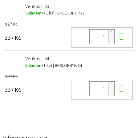
Velikost: 33
Skladem
(>1 ks)
| BRSLOBBYF/33
427 Kč
Do 
337 Kč
Velikost: 34
Skladem
(1 ks)
| BRSLOBBYF/34
427 Kč
Do 
337 Kč
Z
á
p
a
Informace pro vás