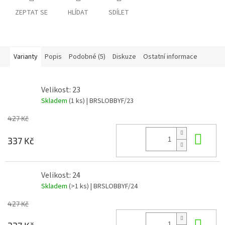
ZEPTAT SE
HLÍDAT
SDÍLET
Varianty
Popis
Podobné (5)
Diskuze
Ostatní informace
Velikost: 23
Skladem
(1 ks)
| BRSLOBBYF/23
427 Kč
Do 
337 Kč
Velikost: 24
Skladem
(>1 ks)
| BRSLOBBYF/24
427 Kč
Do 