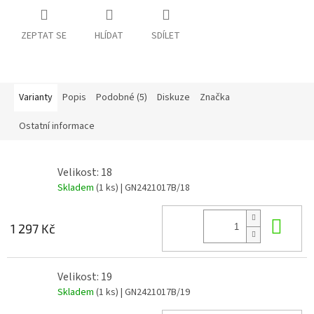
ZEPTAT SE
HLÍDAT
SDÍLET
Varianty
Popis
Podobné (5)
Diskuze
Značka
Ostatní informace
Velikost: 18
Skladem
(1 ks)
| GN2421017B/18
Do 
1 297 Kč
Velikost: 19
Skladem
(1 ks)
| GN2421017B/19