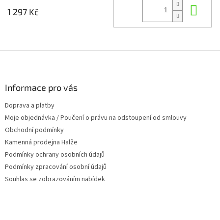
Do 
1 297 Kč
Z
á
p
a
Informace pro vás
t
Doprava a platby
í
Moje objednávka / Poučení o právu na odstoupení od smlouvy
Obchodní podmínky
Kamenná prodejna Halže
Podmínky ochrany osobních údajů
Podmínky zpracování osobní údajů
Souhlas se zobrazováním nabídek