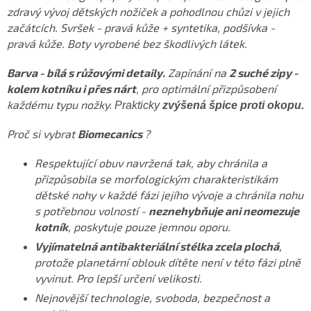
zdravý vývoj dětských nožiček a pohodlnou chůzi v jejich
začátcích. Svršek - pravá kůže + syntetika, podšívka -
pravá kůže. Boty vyrobené bez škodlivých látek.
Barva - bílá s růžovými detaily.
Zapínání na
2 suché zipy -
kolem kotníku i přes nárt
, pro optimální přizpůsobení
každému typu nožky.
Prakticky
zvýšená špice proti okopu.
Proč si vybrat
Biomecanics
?
Respektující obuv navržená tak, aby chránila a
přizpůsobila se morfologickým charakteristikám
dětské nohy v každé fázi jejího vývoje a chránila nohu
s potřebnou volností -
neznehybňuje ani neomezuje
kotník
, poskytuje pouze jemnou oporu.
Vyjímatelná antibakteriální stélka zcela plochá
,
protože planetární oblouk dítěte není v této fázi plně
vyvinut. Pro lepší určení velikosti.
Nejnovější technologie, svoboda, bezpečnost a