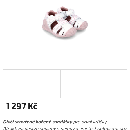
1 297 Kč
Měrná
cena:
Dívčí uzavřené kožené sandálky
pro první krůčky.
Atraktivní design spojený s nejnovějšími technologiemi pro