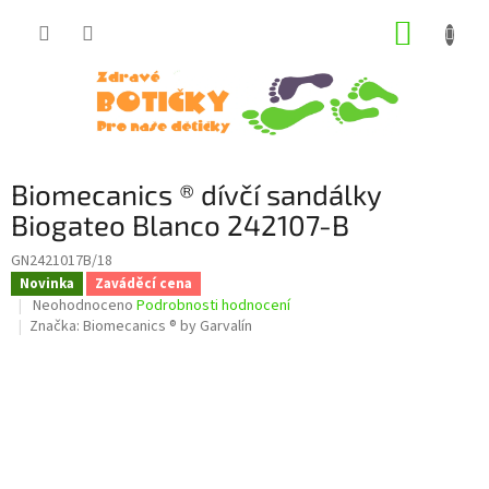
Přejít
NÁKUP
na
obsah
KOŠÍK
Biomecanics ® dívčí sandálky
Biogateo Blanco 242107-B
GN2421017B/18
Novinka
Zaváděcí cena
Průměrné
Neohodnoceno
Podrobnosti hodnocení
hodnocení
Značka:
Biomecanics ® by Garvalín
produktu
je
0,0
z
5
hvězdiček.