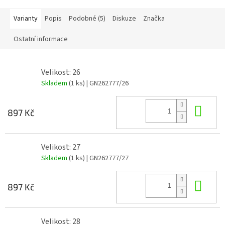
Varianty
Popis
Podobné (5)
Diskuze
Značka
Ostatní informace
Velikost: 26
Skladem
(1 ks)
| GN262777/26
Do 
897 Kč
Velikost: 27
Skladem
(1 ks)
| GN262777/27
Do 
897 Kč
Velikost: 28