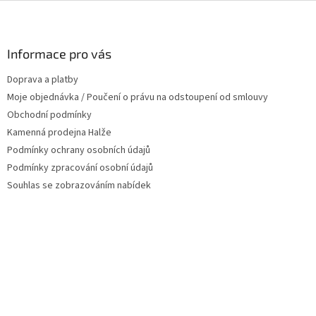
Z
á
p
a
Informace pro vás
t
Doprava a platby
í
Moje objednávka / Poučení o právu na odstoupení od smlouvy
Obchodní podmínky
Kamenná prodejna Halže
Podmínky ochrany osobních údajů
Podmínky zpracování osobní údajů
Souhlas se zobrazováním nabídek