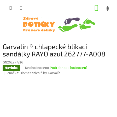
Přejít
NÁKUP
na
obsah
KOŠÍK
Garvalín ® chlapecké blikací
sandálky RAYO azul 262777-A008
GN262777/26
Průměrné
Neohodnoceno
Podrobnosti hodnocení
Novinka
hodnocení
Značka:
Biomecanics ® by Garvalín
produktu
je
0,0
z
5
hvězdiček.