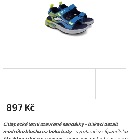
897 Kč
Měrná
cena:
Chlapecké letní otevřené sandálky - blikací detail
modrého blesku na boku boty -
vyrobené ve Španělsku.
Atraktivní design
spojený s nejnovějšími technologiemi