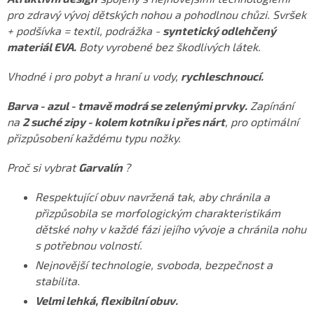
pro zdravý vývoj dětských nohou a pohodlnou chůzi. Svršek
+ podšívka = textil, podrážka -
syntetický odlehčený
materiál EVA.
Boty vyrobené bez škodlivých látek.
Vhodné i pro pobyt a hraní u vody,
rychleschnoucí.
Barva - azul - tmavě modrá se zelenými prvky.
Zapínání
na
2 suché zipy - kolem kotníku i přes nárt
, pro optimální
přizpůsobení každému typu nožky.
Proč si vybrat
Garvalín
?
Respektující obuv navržená tak, aby chránila a
přizpůsobila se morfologickým charakteristikám
dětské nohy v každé fázi jejího vývoje a chránila nohu
s potřebnou volností.
Nejnovější technologie, svoboda, bezpečnost a
stabilita.
Velmi lehká, flexibilní obuv.