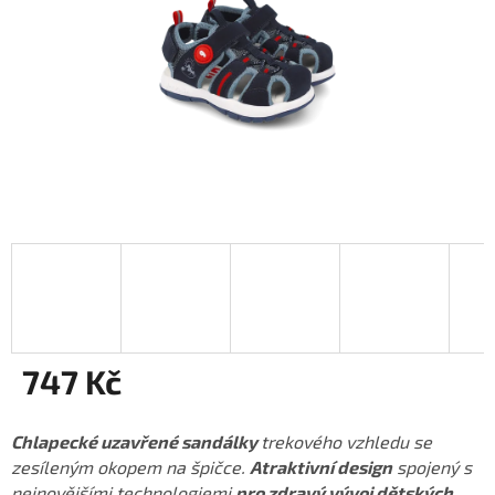
747 Kč
Měrná
cena:
Chlapecké uzavřené sandálky
trekového vzhledu se
zesíleným okopem na špičce.
Atraktivní design
spojený s
nejnovějšími technologiemi
pro zdravý vývoj dětských