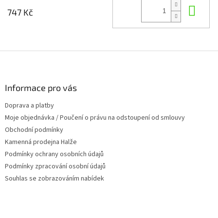
Do 
747 Kč
Z
á
p
a
Informace pro vás
t
Doprava a platby
í
Moje objednávka / Poučení o právu na odstoupení od smlouvy
Obchodní podmínky
Kamenná prodejna Halže
Podmínky ochrany osobních údajů
Podmínky zpracování osobní údajů
Souhlas se zobrazováním nabídek