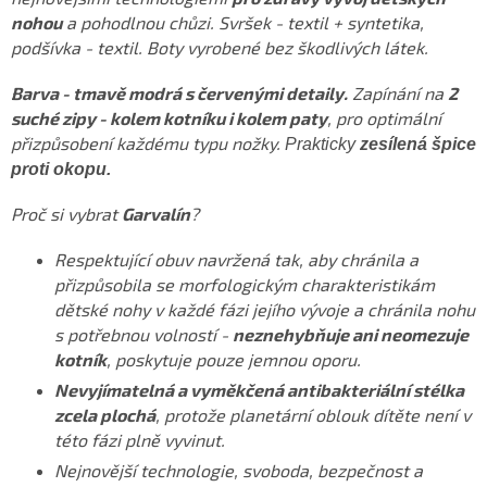
nohou
a pohodlnou chůzi. Svršek - textil + syntetika,
podšívka - textil. Boty vyrobené bez škodlivých látek.
Barva - tmavě modrá s červenými detaily.
Zapínání na
2
suché zipy - kolem kotníku i kolem paty
, pro optimální
přizpůsobení každému typu nožky.
Prakticky
zesílená špice
proti okopu.
Proč si vybrat
Garvalín
?
Respektující obuv navržená tak, aby chránila a
přizpůsobila se morfologickým charakteristikám
dětské nohy v každé fázi jejího vývoje a chránila nohu
s potřebnou volností -
neznehybňuje ani neomezuje
kotník
, poskytuje pouze jemnou oporu.
Nevyjímatelná a vyměkčená antibakteriální stélka
zcela plochá
, protože planetární oblouk dítěte není v
této fázi plně vyvinut.
Nejnovější technologie, svoboda, bezpečnost a