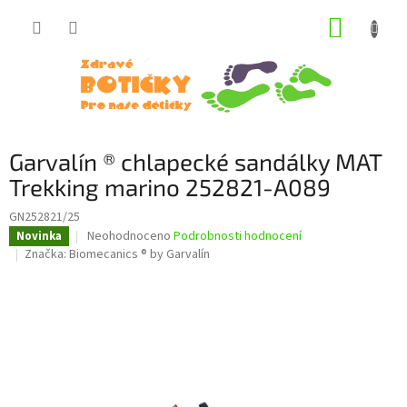
Přejít
NÁKUP
na
obsah
KOŠÍK
Garvalín ® chlapecké sandálky MAT
Trekking marino 252821-A089
GN252821/25
Průměrné
Neohodnoceno
Podrobnosti hodnocení
Novinka
hodnocení
Značka:
Biomecanics ® by Garvalín
produktu
je
0,0
z
5
hvězdiček.