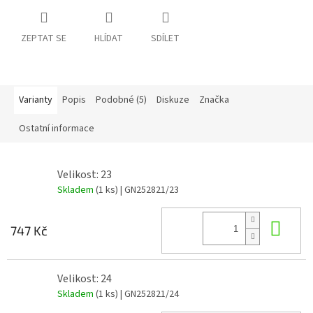
ZEPTAT SE
HLÍDAT
SDÍLET
Varianty
Popis
Podobné (5)
Diskuze
Značka
Ostatní informace
Velikost: 23
Skladem
(1 ks)
| GN252821/23
Do 
747 Kč
Velikost: 24
Skladem
(1 ks)
| GN252821/24