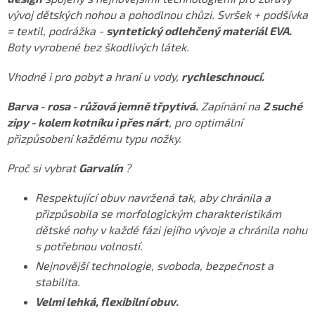
vývoj dětských nohou a pohodlnou chůzi. Svršek + podšívka
= textil, podrážka -
syntetický odlehčený materiál EVA.
Boty vyrobené bez škodlivých látek.
Vhodné i pro pobyt a hraní u vody,
rychleschnoucí.
Barva - rosa - růžová jemně třpytivá.
Zapínání na
2 suché
zipy - kolem kotníku i přes nárt
, pro optimální
přizpůsobení každému typu nožky.
Proč si vybrat
Garvalín
?
Respektující obuv navržená tak, aby chránila a
přizpůsobila se morfologickým charakteristikám
dětské nohy v každé fázi jejího vývoje a chránila nohu
s potřebnou volností.
Nejnovější technologie, svoboda, bezpečnost a
stabilita.
Velmi lehká, flexibilní obuv.