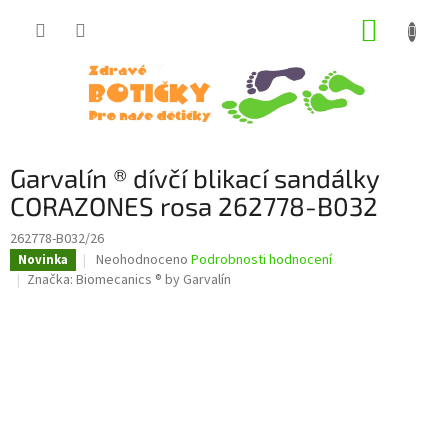
Přejít
NÁKUP
na
obsah
KOŠÍK
Garvalín ® dívčí blikací sandálky
CORAZONES rosa 262778-B032
262778-B032/26
Průměrné
Neohodnoceno
Podrobnosti hodnocení
Novinka
hodnocení
Značka:
Biomecanics ® by Garvalín
produktu
je
0,0
z
5
hvězdiček.