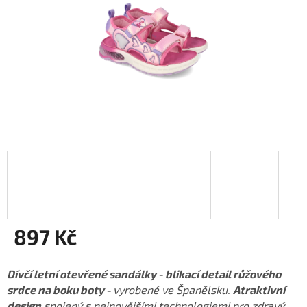
897 Kč
Měrná
cena:
Dívčí letní otevřené sandálky - blikací detail růžového
srdce na boku boty -
vyrobené ve Španělsku.
Atraktivní
design
spojený s nejnovějšími technologiemi pro zdravý