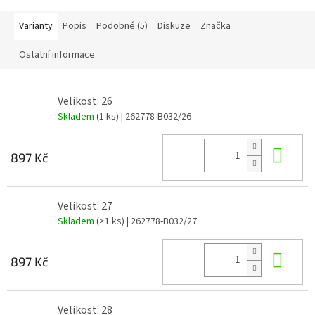
Varianty
Popis
Podobné (5)
Diskuze
Značka
Ostatní informace
Velikost: 26
Skladem
(1 ks)
| 262778-B032/26
Do 
897 Kč
Velikost: 27
Skladem
(>1 ks)
| 262778-B032/27
Do 
897 Kč
Velikost: 28