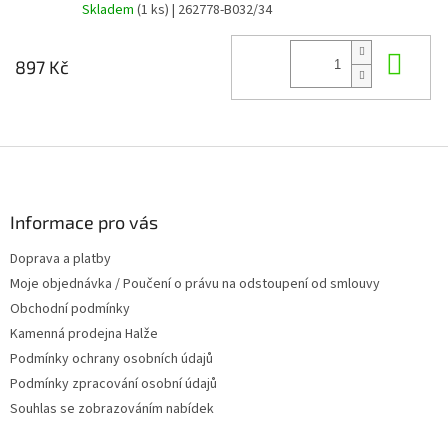
Skladem
(1 ks)
| 262778-B032/34
Do 
897 Kč
Z
á
p
a
Informace pro vás
t
Doprava a platby
í
Moje objednávka / Poučení o právu na odstoupení od smlouvy
Obchodní podmínky
Kamenná prodejna Halže
Podmínky ochrany osobních údajů
Podmínky zpracování osobní údajů
Souhlas se zobrazováním nabídek