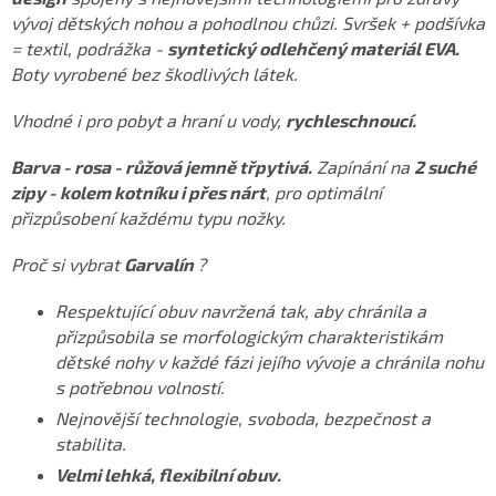
vývoj dětských nohou a pohodlnou chůzi. Svršek + podšívka
= textil, podrážka -
syntetický odlehčený materiál EVA.
Boty vyrobené bez škodlivých látek.
Vhodné i pro pobyt a hraní u vody,
rychleschnoucí.
Barva - rosa - růžová jemně třpytivá.
Zapínání na
2 suché
zipy - kolem kotníku i přes nárt
, pro optimální
přizpůsobení každému typu nožky.
Proč si vybrat
Garvalín
?
Respektující obuv navržená tak, aby chránila a
přizpůsobila se morfologickým charakteristikám
dětské nohy v každé fázi jejího vývoje a chránila nohu
s potřebnou volností.
Nejnovější technologie, svoboda, bezpečnost a
stabilita.
Velmi lehká, flexibilní obuv.