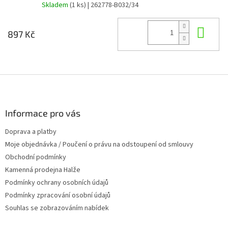
Skladem
(1 ks)
| 262778-B032/34
Do 
897 Kč
Z
á
p
a
Informace pro vás
t
Doprava a platby
í
Moje objednávka / Poučení o právu na odstoupení od smlouvy
Obchodní podmínky
Kamenná prodejna Halže
Podmínky ochrany osobních údajů
Podmínky zpracování osobní údajů
Souhlas se zobrazováním nabídek