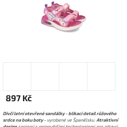
897 Kč
Měrná
cena:
Dívčí letní otevřené sandálky - blikací detail růžového
srdce na boku boty -
vyrobené ve Španělsku.
Atraktivní
design
spojený s nejnovějšími technologiemi pro zdravý