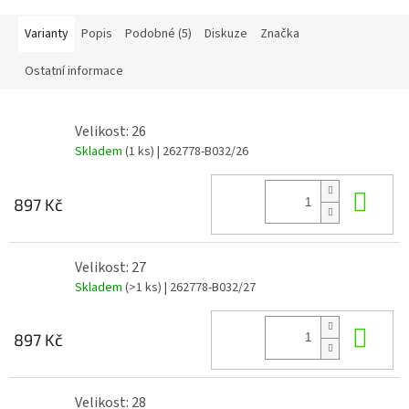
Varianty
Popis
Podobné (5)
Diskuze
Značka
Ostatní informace
Velikost: 26
Skladem
(1 ks)
| 262778-B032/26
Do 
897 Kč
Velikost: 27
Skladem
(>1 ks)
| 262778-B032/27
Do 
897 Kč
Velikost: 28