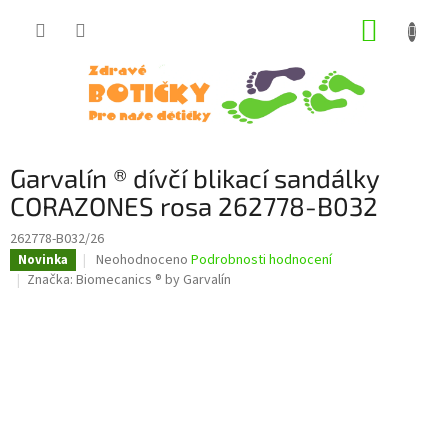
Přejít
NÁKUP
na
obsah
KOŠÍK
Garvalín ® dívčí blikací sandálky
CORAZONES rosa 262778-B032
262778-B032/26
Průměrné
Neohodnoceno
Podrobnosti hodnocení
Novinka
hodnocení
Značka:
Biomecanics ® by Garvalín
produktu
je
0,0
z
5
hvězdiček.