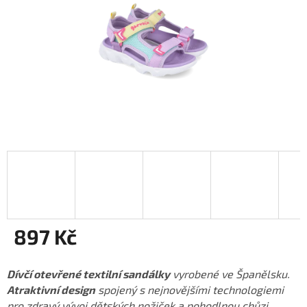
897 Kč
Měrná
cena:
Dívčí otevřené textilní sandálky
vyrobené ve Španělsku.
Atraktivní design
spojený s nejnovějšími technologiemi
pro zdravý vývoj dětských nožiček a pohodlnou chůzi.