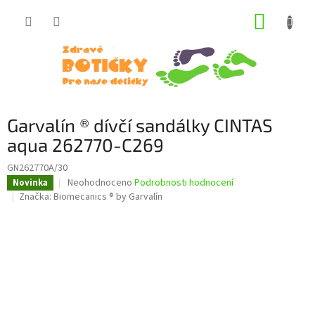
Přejít
NÁKUP
na
obsah
KOŠÍK
Garvalín ® dívčí sandálky CINTAS
aqua 262770-C269
GN262770A/30
Průměrné
Neohodnoceno
Podrobnosti hodnocení
Novinka
hodnocení
Značka:
Biomecanics ® by Garvalín
produktu
je
0,0
z
5
hvězdiček.