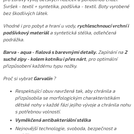
Svršek - textil + syntetika, podšívka - textil. Boty vyrobené
bez škodlivých látek.
Vhodné i pro pobyt a hraní u vody,
rychleschnoucí vrchní i
podšívkový materiál
a syntetická stélka, odlehčená
podrážka.
Barva - aqua - fialová s barevnými detaily.
Zapínání na
2
suché zipy - kolem kotníku i přes nárt
, pro optimální
přizpůsobení každému typu nožky.
Proč si vybrat
Garvalín
?
Respektující obuv navržená tak, aby chránila a
přizpůsobila se morfologickým charakteristikám
dětské nohy v každé fázi jejího vývoje a chránila nohu
s potřebnou volností.
Vyměkčená antibakteriální stélka
Nejnovější technologie, svoboda, bezpečnost a