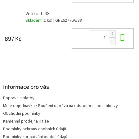
Velikost: 38
Skladem
(1 ks)
| GN262770A/38
Do 
897 Kč
Z
á
p
a
Informace pro vás
t
Doprava a platby
í
Moje objednávka / Poučení o právu na odstoupení od smlouvy
Obchodní podmínky
Kamenná prodejna Halže
Podmínky ochrany osobních údajů
Podmínky zpracování osobní údajů