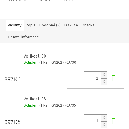
ZEPTAT SE
HLÍDAT
SDÍLET
Varianty
Popis
Podobné (5)
Diskuze
Značka
Ostatní informace
Velikost: 30
Skladem
(1 ks)
| GN262770A/30
Do 
897 Kč
Velikost: 35
Skladem
(1 ks)
| GN262770A/35
Do 
897 Kč