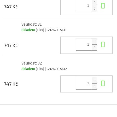
Do 
747 Kč
Velikost: 31
Skladem
(1 ks)
| GN262715/31
Do 
747 Kč
Velikost: 32
Skladem
(1 ks)
| GN262715/32
Do 
747 Kč
Z
á