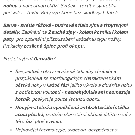
nohou
a pohodlnou chůzi. Svršek - textil + syntetika,
podšívka - textil. Boty vyrobené bez škodlivých látek.
Barva - světle růžová - pudrová s fialovými a třpytivými
detaily.
Zapínání na
2 suché zipy - kolem kotníku i kolem
paty
, pro optimální přizpůsobení každému typu nožky.
Prakticky
zesílená špice proti okopu.
Proč si vybrat
Garvalín
?
Respektující obuv navržená tak, aby chránila a
přizpůsobila se morfologickým charakteristikám
dětské nohy v každé fázi jejího vývoje a chránila nohu
s potřebnou volností -
neznehybňuje ani neomezuje
kotník
, poskytuje pouze jemnou oporu.
Nevyjímatelná a vyměkčená antibakteriální stélka
zcela plochá
, protože planetární oblouk dítěte není v
této fázi plně vyvinut.
Nejnovější technologie, svoboda, bezpečnost a