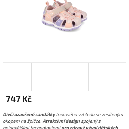
747 Kč
Měrná
cena:
Dívčí uzavřené sandálky
trekového vzhledu se zesíleným
okopem na špičce.
Atraktivní design
spojený s
nejnovějšími technologiemi
pro zdravý vývoj dětských