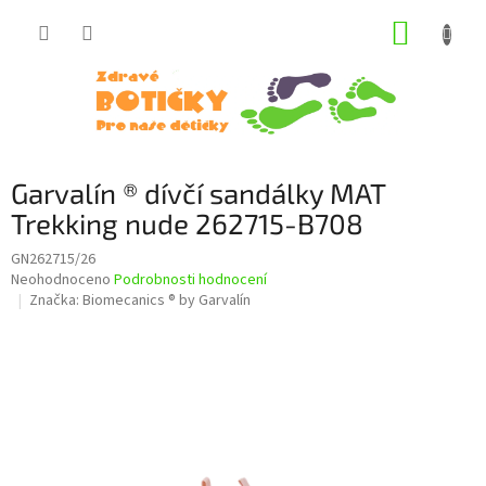
Přejít
NÁKUP
na
obsah
KOŠÍK
Garvalín ® dívčí sandálky MAT
Trekking nude 262715-B708
GN262715/26
Průměrné
Neohodnoceno
Podrobnosti hodnocení
hodnocení
Značka:
Biomecanics ® by Garvalín
produktu
je
0,0
z
5
hvězdiček.