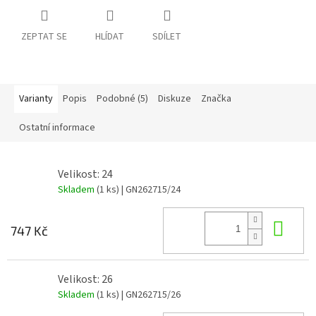
ZEPTAT SE
HLÍDAT
SDÍLET
Varianty
Popis
Podobné (5)
Diskuze
Značka
Ostatní informace
Velikost: 24
Skladem
(1 ks)
| GN262715/24
Do 
747 Kč
Velikost: 26
Skladem
(1 ks)
| GN262715/26