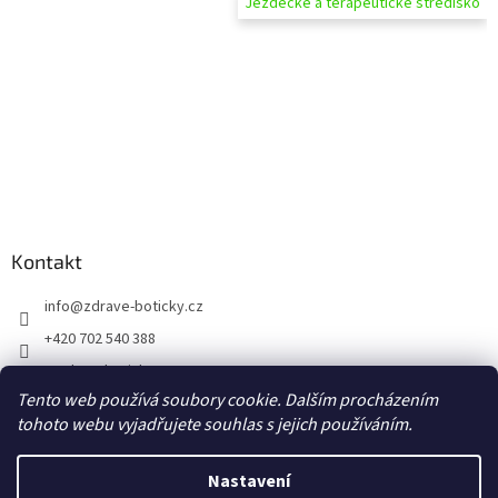
Jezdecké a terapeutické středisko
Kontakt
info
@
zdrave-boticky.cz
+420 702 540 388
@zdraveboticky
Tento web používá soubory cookie. Dalším procházením
zdraveboticky
tohoto webu vyjadřujete souhlas s jejich používáním.
Nastavení
Vytvořil Shoptet