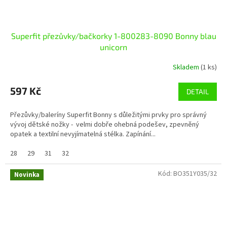
Superfit přezůvky/bačkorky 1-800283-8090 Bonny blau
unicorn
Skladem
(1 ks)
597 Kč
DETAIL
Přezůvky/baleríny Superfit Bonny s důležitými prvky pro správný
vývoj dětské nožky - velmi dobře ohebná podešev, zpevněný
opatek a textilní nevyjímatelná stélka. Zapínání...
28
29
31
32
Kód:
BO351Y035/32
Novinka