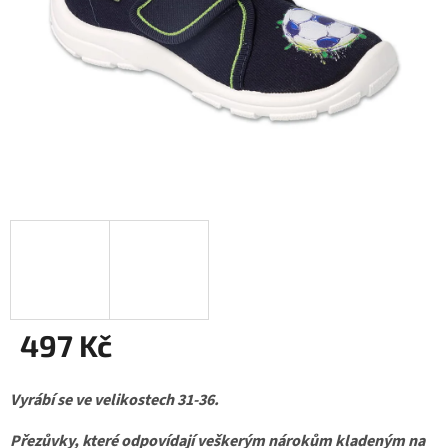
497 Kč
Měrná
Vyrábí se ve velikostech 31-36.
cena:
Přezůvky, které odpovídají veškerým nárokům kladeným na