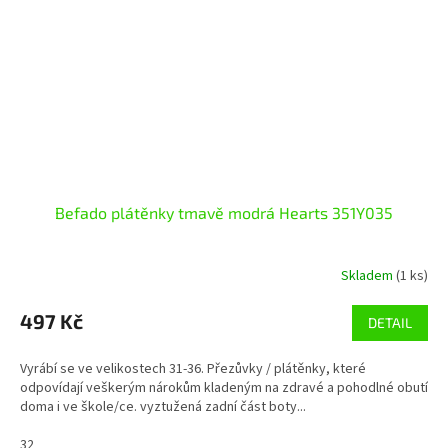
Befado plátěnky tmavě modrá Hearts 351Y035
Skladem
(1 ks)
497 Kč
DETAIL
Vyrábí se ve velikostech 31-36. Přezůvky / plátěnky, které
odpovídají veškerým nárokům kladeným na zdravé a pohodlné obutí
doma i ve škole/ce. vyztužená zadní část boty...
32