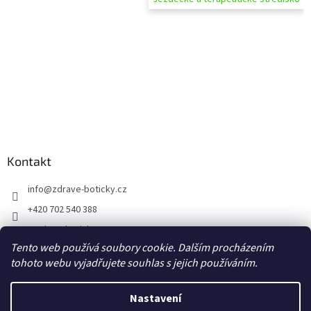
Kontakt
info
@
zdrave-boticky.cz
+420 702 540 388
@zdraveboticky
Tento web používá soubory cookie. Dalším procházením
zdraveboticky
tohoto webu vyjadřujete souhlas s jejich používáním.
Nastavení
Vytvořil Shoptet