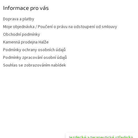
p
a
Informace pro vás
t
Doprava a platby
í
Moje objednávka / Poučení o právu na odstoupení od smlouvy
Obchodní podmínky
Kamenná prodejna Halže
Podmínky ochrany osobních údajů
Podmínky zpracování osobní údajů
Souhlas se zobrazováním nabídek
Jezdecké a terapeutické středisko