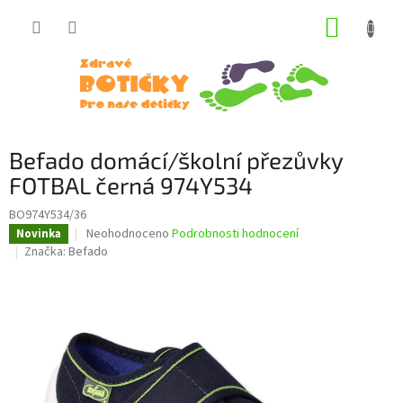
Přejít
NÁKUP
na
obsah
KOŠÍK
Befado domácí/školní přezůvky
FOTBAL černá 974Y534
BO974Y534/36
Průměrné
Neohodnoceno
Podrobnosti hodnocení
Novinka
hodnocení
Značka:
Befado
produktu
je
0,0
z
5
hvězdiček.