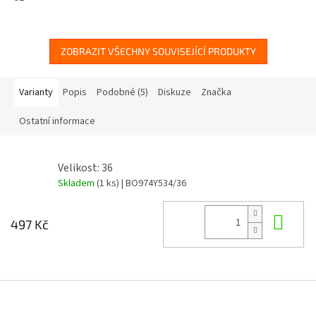
ZOBRAZIT VŠECHNY SOUVISEJÍCÍ PRODUKTY
Varianty
Popis
Podobné (5)
Diskuze
Značka
Ostatní informace
Velikost: 36
Skladem
(1 ks)
| BO974Y534/36
Do 
497 Kč
Z
á