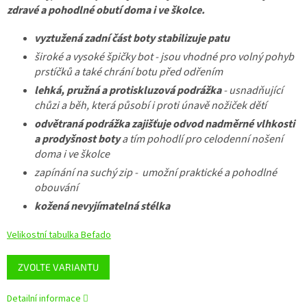
zdravé a pohodlné obutí doma i ve školce.
vyztužená zadní část boty stabilizuje patu
široké a vysoké špičky bot - jsou vhodné pro volný pohyb
prstíčků a také chrání botu před odřením
lehká, pružná a protiskluzová podrážka
- usnadňující
chůzi a běh, která působí i proti únavě nožiček dětí
odvětraná podrážka zajišťuje odvod nadměrné vlhkosti
a prodyšnost boty
a tím pohodlí pro celodenní nošení
doma i ve školce
zapínání na suchý zip - umožní praktické a pohodlné
obouvání
kožená nevyjímatelná stélka
Velikostní tabulka Befado
ZVOLTE VARIANTU
Detailní informace