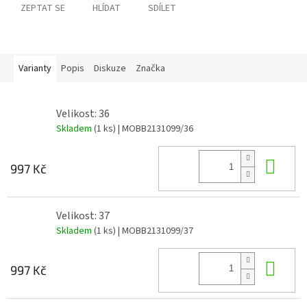
ZEPTAT SE
HLÍDAT
SDÍLET
Varianty
Popis
Diskuze
Značka
Velikost: 36
Skladem
(1 ks)
| MOBB2131099/36
Do 
997 Kč
Velikost: 37
Skladem
(1 ks)
| MOBB2131099/37
Do 
997 Kč