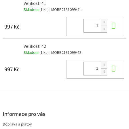
Velikost: 41
Skladem
(1 ks)
| MOBB2131099/41
Do 
997 Kč
Velikost: 42
Skladem
(1 ks)
| MOBB2131099/42
Do 
997 Kč
Z
á
p
a
Informace pro vás
t
Doprava a platby
í