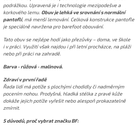
podrážkou. Upravená je i technologie mezipodešve a
korkového lemu.
Obuv je lehká ve srovnání s normální
pantoflí
, má menší lemování. Celková konstrukce pantofle
je speciálně navržena pro barefoot obouvání.
Tato obuv se nejlépe hodí jako přezůvky – doma, ve škole
i v práci. Využití však najdou i při letní procházce, na pláži
nebo při práci na zahradě.
Barva - růžová - malinová.
Zdraví v první řadě
Řada lidí má potíže s plochými chodidly či nadměrným
pocením nohou. Prodyšná, hladká stélka z pravé kůže
dokáže jejich potíže vyřešit nebo alespoň prokazatelně
zmírnit.
5 důvodů, proč vybrat značku BF: