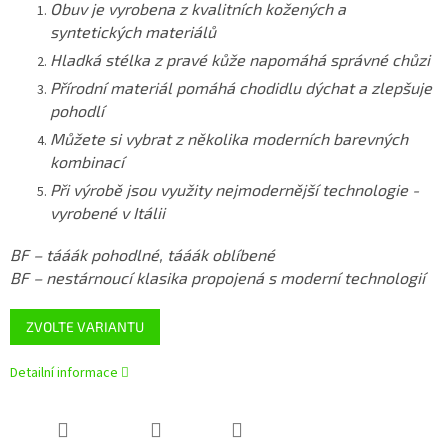
Obuv je vyrobena z kvalitních ko­žených a
syntetických materiálů
Hladká stélka z pravé kůže napomáhá správné chůzi
Přírodní materiál pomáhá chodidlu dýchat a zlepšuje
pohodlí
Můžete si vybrat z několika moderních barevných
kombinací
Při výrobě jsou využity nejmodernější technologie -
vyrobené v Itálii
BF – tááák pohodlné, tááák oblíbené
BF – nestárnoucí klasika propojená s moderní technologií
ZVOLTE VARIANTU
Detailní informace