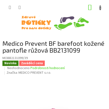
Přejít
NÁKUP
na
obsah
KOŠÍK
Medico Prevent BF barefoot kožené
pantofle růžová BB2131099
MOBB2131099/39
Novinka
Zaváděcí cena
Průměrné
Neohodnoceno
Podrobnosti hodnocení
hodnocení
Značka:
MEDICO PREVENT s.r.o.
produktu
je
0,0
z
5
hvězdiček.