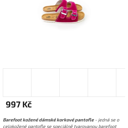
997 Kč
Měrná
cena:
Barefoot kožené dámské korkové pantofle
- jedná se o
celokožené pantofle se speciálně tvarovanou barefoot