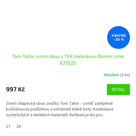
1 247 Kč
–20 %
Tom Tailor zimní obuv s TEX mebránou Denim Lime
637025
Skladem
(1 ks)
997 Kč
DETAIL
Zimní chlapecká obuv značky Tom Tailor - uvnitř zateplené
kožešinovou podšívkou a extrémně lehké boty. Kombinace
syntetických a textilních materiálů. Reflexní prvky pro...
27
29