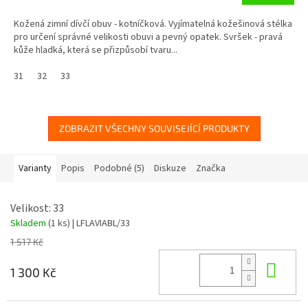
Kožená zimní dívčí obuv - kotníčková. Vyjímatelná kožešinová stélka
pro určení správné velikosti obuvi a pevný opatek. Svršek - pravá
kůže hladká, která se přizpůsobí tvaru...
31
32
33
ZOBRAZIT VŠECHNY SOUVISEJÍCÍ PRODUKTY
Varianty
Popis
Podobné (5)
Diskuze
Značka
Velikost: 33
Skladem
(1 ks)
| LFLAVIABL/33
1 517 Kč
Do 
1 300 Kč