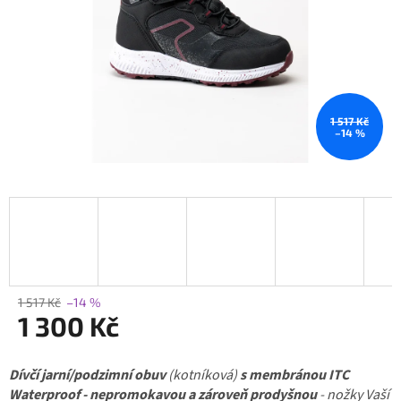
1 517 Kč
–14 %
1 517 Kč
–14 %
1 300 Kč
Měrná
Dívčí jarní/podzimní obuv
cena:
(kotníková)
s membránou ITC
Waterproof - nepromokavou a zároveň prodyšnou
- nožky Vaší