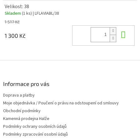
Velikost: 38
Skladem
(1 ks)
| LFLAVIABL/38
1 517 Kč
Do 
1 300 Kč
Z
á
p
a
Informace pro vás
t
Doprava a platby
í
Moje objednávka / Poučení o právu na odstoupení od smlouvy
Obchodní podmínky
Kamenná prodejna Halže
Podmínky ochrany osobních údajů
Podmínky zpracování osobní údajů