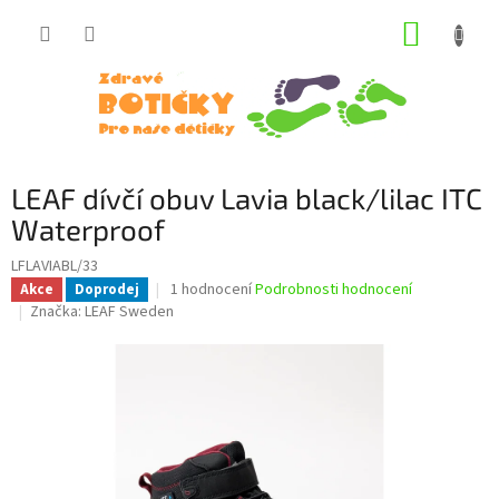
Přejít
NÁKUP
na
obsah
KOŠÍK
LEAF dívčí obuv Lavia black/lilac ITC
Waterproof
LFLAVIABL/33
Průměrné
1 hodnocení
Podrobnosti hodnocení
Akce
Doprodej
hodnocení
Značka:
LEAF Sweden
produktu
je
5,0
z
5
hvězdiček.