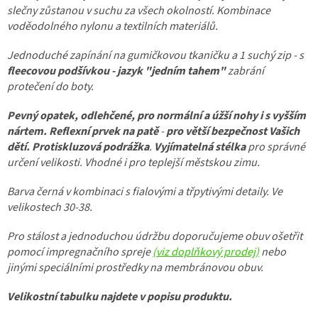
slečny zůstanou v suchu za všech okolností. Kombinace
voděodolného nylonu a textilních materiálů.
Jednoduché zapínání na gumičkovou tkaničku a 1 suchý zip - s
fleecovou podšívkou - jazyk "jedním tahem"
zabrání
protečení do boty.
Pevný opatek, odlehčené, pro normální a úžší nohy i s vyšším
nártem.
Reflexní prvek na patě
-
pro větší bezpečnost Vašich
dětí. Protiskluzová podrážka
.
Vyjímatelná stélka
pro správné
určení velikosti. Vhodné i pro teplejší městskou zimu.
Barva černá v kombinaci s fialovými a třpytivými detaily. Ve
velikostech 30-38.
Pro stálost a jednoduchou údržbu doporučujeme obuv ošetřit
pomocí impregnačního spreje
(viz doplňkový prodej)
nebo
jinými speciálními prostředky na membránovou obuv.
Velikostní tabulku najdete v popisu produktu.