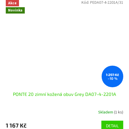
Kód:
PEDA07-4-2201A/31
Akce
Novinka
1 297 Kč
–10 %
PONTE 20 zimní kožená obuv Grey DA07-4-2201A
Skladem
(1 ks)
1 167 Kč
DETAIL