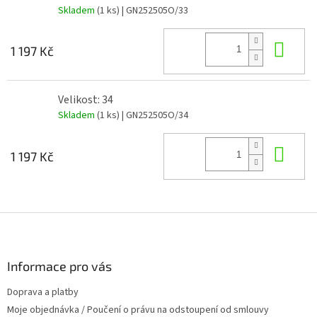
Skladem
(1 ks)
| GN252505O/33
Do 
1 197 Kč
Velikost: 34
Skladem
(1 ks)
| GN252505O/34
Do 
1 197 Kč
Z
á
p
a
Informace pro vás
t
Doprava a platby
í
Moje objednávka / Poučení o právu na odstoupení od smlouvy