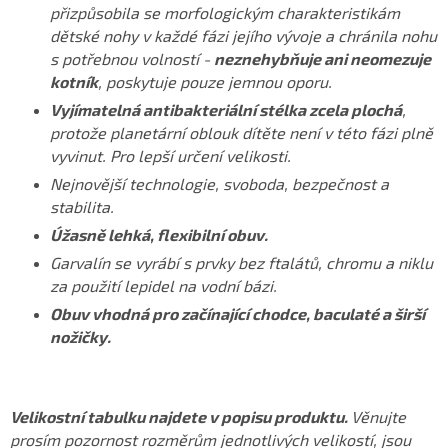
přizpůsobila se morfologickým charakteristikám
dětské nohy v každé fázi jejího vývoje a chránila nohu
s potřebnou volností -
neznehybňuje ani neomezuje
kotník
, poskytuje pouze jemnou oporu.
Vyjímatelná antibakteriální stélka zcela plochá
,
protože planetární oblouk dítěte není v této fázi plně
vyvinut. Pro lepší určení velikosti.
Nejnovější technologie, svoboda, bezpečnost a
stabilita.
Úžasně lehká, flexibilní obuv.
Garvalín se vyrábí s prvky bez ftalátů, chromu a niklu
za použití lepidel na vodní bázi.
Obuv vhodná pro začínající chodce, baculaté a širší
nožičky.
Velikostní tabulku najdete v popisu produktu.
Věnujte
prosím pozornost rozměrům jednotlivých velikostí, jsou