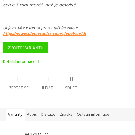
cca o 5 mm menší, než je obvyklé.
Objevte více v tomto
prezentačním videu
:
https://www.biomecanics.com/global/en/idi
ZVOLTE VARIANTU
Detailní informace
ZEPTAT SE
HLÍDAT
SDÍLET
Varianty
Popis
Diskuze
Značka
Ostatní informace
Velikost: 27