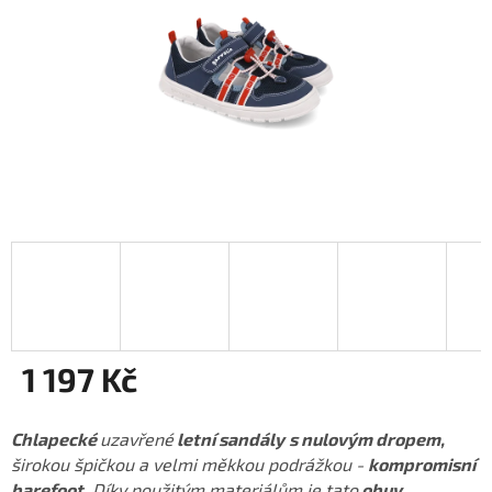
1 197 Kč
Měrná
cena:
Chlapecké
uzavřené
letní sandály
s nulovým dropem,
širokou špičkou a velmi měkkou podrážkou -
kompromisní
barefoot
. Díky použitým materiálům je tato
obuv