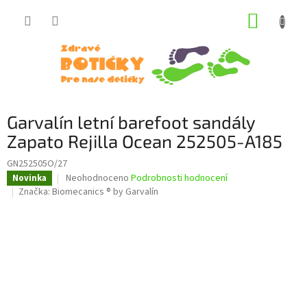
Přejít
NÁKUP
na
obsah
KOŠÍK
Garvalín letní barefoot sandály
Zapato Rejilla Ocean 252505-A185
GN252505O/27
Průměrné
Neohodnoceno
Podrobnosti hodnocení
Novinka
hodnocení
Značka:
Biomecanics ® by Garvalín
produktu
je
0,0
z
5
hvězdiček.