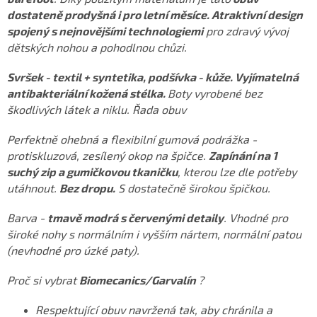
dostateně prodyšná i pro letní měsíce. Atraktivní design
spojený s nejnovějšími technologiemi
pro zdravý vývoj
dětských nohou a pohodlnou chůzi.
Svršek - textil + syntetika, podšívka - kůže. Vyjímatelná
antibakteriální kožená stélka.
Boty vyrobené bez
škodlivých látek a niklu. Řada obuv
Perfektně ohebná a flexibilní gumová podrážka -
protiskluzová, zesílený okop na špičce.
Zapínání na 1
suchý zip a gumičkovou tkaničku
, kterou lze dle potřeby
utáhnout.
Bez dropu.
S dostatečně širokou špičkou.
Barva -
tmavě modrá s červenými detaily
. Vhodné pro
široké nohy s normálním i vyšším nártem, normální patou
(nevhodné pro úzké paty).
Proč si vybrat
Biomecanics/Garvalín
?
Respektující obuv navržená tak, aby chránila a