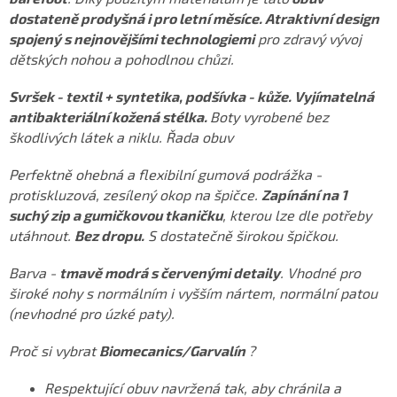
dostateně prodyšná i pro letní měsíce. Atraktivní design
spojený s nejnovějšími technologiemi
pro zdravý vývoj
dětských nohou a pohodlnou chůzi.
Svršek - textil + syntetika, podšívka - kůže. Vyjímatelná
antibakteriální kožená stélka.
Boty vyrobené bez
škodlivých látek a niklu. Řada obuv
Perfektně ohebná a flexibilní gumová podrážka -
protiskluzová, zesílený okop na špičce.
Zapínání na 1
suchý zip a gumičkovou tkaničku
, kterou lze dle potřeby
utáhnout.
Bez dropu.
S dostatečně širokou špičkou.
Barva -
tmavě modrá s červenými detaily
. Vhodné pro
široké nohy s normálním i vyšším nártem, normální patou
(nevhodné pro úzké paty).
Proč si vybrat
Biomecanics/Garvalín
?
Respektující obuv navržená tak, aby chránila a