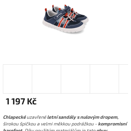
1 197 Kč
Měrná
cena:
Chlapecké
uzavřené
letní sandály
s nulovým dropem,
širokou špičkou a velmi měkkou podrážkou -
kompromisní
barefoot
. Díky použitým materiálům je tato
obuv