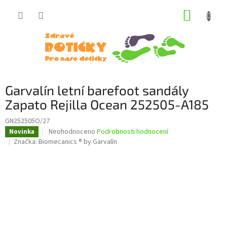
Přejít
NÁKUP
na
obsah
KOŠÍK
Garvalín letní barefoot sandály
Zapato Rejilla Ocean 252505-A185
GN252505O/27
Průměrné
Neohodnoceno
Podrobnosti hodnocení
Novinka
hodnocení
Značka:
Biomecanics ® by Garvalín
produktu
je
0,0
z
5
hvězdiček.