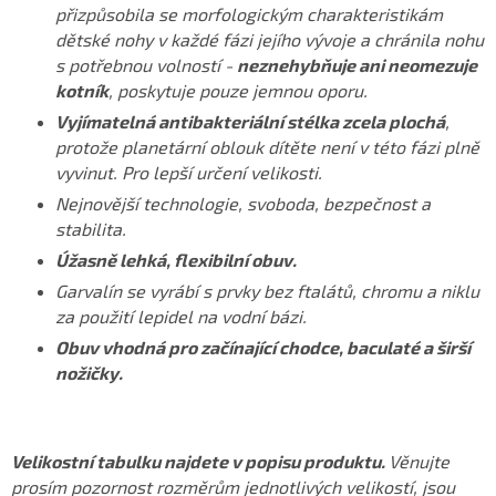
přizpůsobila se morfologickým charakteristikám
dětské nohy v každé fázi jejího vývoje a chránila nohu
s potřebnou volností -
neznehybňuje ani neomezuje
kotník
, poskytuje pouze jemnou oporu.
Vyjímatelná antibakteriální stélka zcela plochá
,
protože planetární oblouk dítěte není v této fázi plně
vyvinut. Pro lepší určení velikosti.
Nejnovější technologie, svoboda, bezpečnost a
stabilita.
Úžasně lehká, flexibilní obuv.
Garvalín se vyrábí s prvky bez ftalátů, chromu a niklu
za použití lepidel na vodní bázi.
Obuv vhodná pro začínající chodce, baculaté a širší
nožičky.
Velikostní tabulku najdete v popisu produktu.
Věnujte
prosím pozornost rozměrům jednotlivých velikostí, jsou