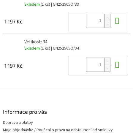
Skladem
(1 ks)
| GN252505O/33
Do 
1 197 Kč
Velikost: 34
Skladem
(1 ks)
| GN252505O/34
Do 
1 197 Kč
Z
á
p
a
Informace pro vás
t
Doprava a platby
í
Moje objednávka / Poučení o právu na odstoupení od smlouvy