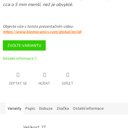
cca o 5 mm menší, než je obvyklé.
Objevte více v tomto
prezentačním videu
:
https://www.biomecanics.com/global/en/idi
ZVOLTE VARIANTU
Detailní informace
ZEPTAT SE
HLÍDAT
SDÍLET
Varianty
Popis
Diskuze
Značka
Ostatní informace
Velikost: 27