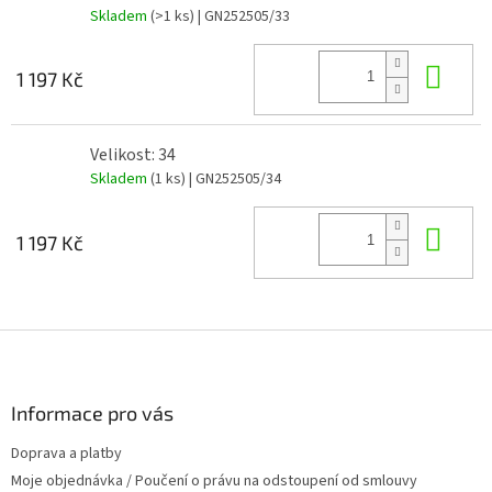
Skladem
(>1 ks)
| GN252505/33
Do 
1 197 Kč
Velikost: 34
Skladem
(1 ks)
| GN252505/34
Do 
1 197 Kč
Z
á
p
a
Informace pro vás
t
Doprava a platby
í
Moje objednávka / Poučení o právu na odstoupení od smlouvy