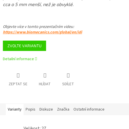
cca o 5 mm menší, než je obvyklé.
Objevte více v tomto
prezentačním videu
:
https://www.biomecanics.com/global/en/idi
ZVOLTE VARIANTU
Detailní informace
ZEPTAT SE
HLÍDAT
SDÍLET
Varianty
Popis
Diskuze
Značka
Ostatní informace
Velikost: 27