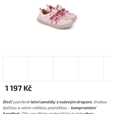
1 197 Kč
Měrná
cena:
Dívčí
uzavřené
letní sandály
s nulovým dropem,
širokou
špičkou a velmi měkkou podrážkou -
kompromisní
barefoot
. Díky použitým materiálům je tato
obuv