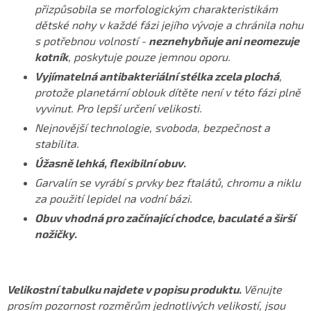
přizpůsobila se morfologickým charakteristikám
dětské nohy v každé fázi jejího vývoje a chránila nohu
s potřebnou volností -
neznehybňuje ani neomezuje
kotník
, poskytuje pouze jemnou oporu.
Vyjímatelná antibakteriální stélka zcela plochá
,
protože planetární oblouk dítěte není v této fázi plně
vyvinut. Pro lepší určení velikosti.
Nejnovější technologie, svoboda, bezpečnost a
stabilita.
Úžasně lehká, flexibilní obuv.
Garvalín se vyrábí s prvky bez ftalátů, chromu a niklu
za použití lepidel na vodní bázi.
Obuv vhodná pro začínající chodce, baculaté a širší
nožičky.
Velikostní tabulku najdete v popisu produktu.
Věnujte
prosím pozornost rozměrům jednotlivých velikostí, jsou