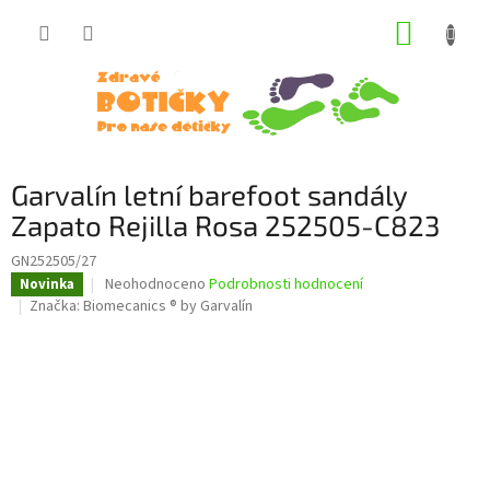
Přejít
NÁKUP
na
obsah
KOŠÍK
Garvalín letní barefoot sandály
Zapato Rejilla Rosa 252505-C823
GN252505/27
Průměrné
Neohodnoceno
Podrobnosti hodnocení
Novinka
hodnocení
Značka:
Biomecanics ® by Garvalín
produktu
je
0,0
z
5
hvězdiček.