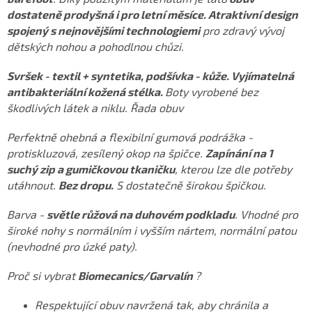
dostateně prodyšná i pro letní měsíce. Atraktivní design
spojený s nejnovějšími technologiemi
pro zdravý vývoj
dětských nohou a pohodlnou chůzi.
Svršek - textil + syntetika, podšívka - kůže. Vyjímatelná
antibakteriální kožená stélka.
Boty vyrobené bez
škodlivých látek a niklu. Řada obuv
Perfektně ohebná a flexibilní gumová podrážka -
protiskluzová, zesílený okop na špičce.
Zapínání na 1
suchý zip a gumičkovou tkaničku
, kterou lze dle potřeby
utáhnout.
Bez dropu.
S dostatečně širokou špičkou.
Barva -
světle růžová na duhovém podkladu
. Vhodné pro
široké nohy s normálním i vyšším nártem, normální patou
(nevhodné pro úzké paty).
Proč si vybrat
Biomecanics/Garvalín
?
Respektující obuv navržená tak, aby chránila a