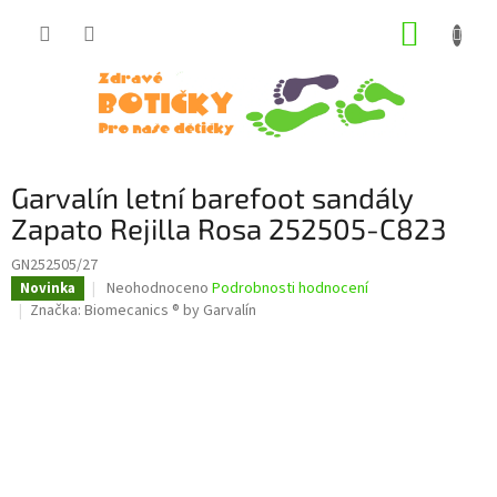
Přejít
NÁKUP
na
obsah
KOŠÍK
Garvalín letní barefoot sandály
Zapato Rejilla Rosa 252505-C823
GN252505/27
Průměrné
Neohodnoceno
Podrobnosti hodnocení
Novinka
hodnocení
Značka:
Biomecanics ® by Garvalín
produktu
je
0,0
z
5
hvězdiček.