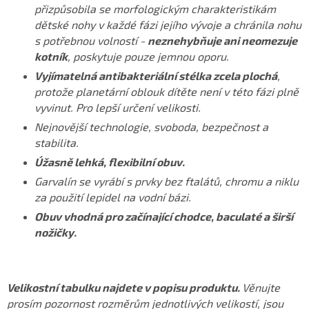
přizpůsobila se morfologickým charakteristikám
dětské nohy v každé fázi jejího vývoje a chránila nohu
s potřebnou volností -
neznehybňuje ani neomezuje
kotník
, poskytuje pouze jemnou oporu.
Vyjímatelná antibakteriální stélka zcela plochá
,
protože planetární oblouk dítěte není v této fázi plně
vyvinut. Pro lepší určení velikosti.
Nejnovější technologie, svoboda, bezpečnost a
stabilita.
Úžasně lehká, flexibilní obuv.
Garvalín se vyrábí s prvky bez ftalátů, chromu a niklu
za použití lepidel na vodní bázi.
Obuv vhodná pro začínající chodce, baculaté a širší
nožičky.
Velikostní tabulku najdete v popisu produktu.
Věnujte
prosím pozornost rozměrům jednotlivých velikostí, jsou