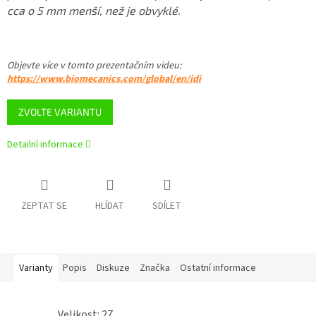
cca o 5 mm menší, než je obvyklé.
Objevte více v tomto
prezentačním videu
:
https://www.biomecanics.com/global/en/idi
ZVOLTE VARIANTU
Detailní informace
ZEPTAT SE
HLÍDAT
SDÍLET
Varianty
Popis
Diskuze
Značka
Ostatní informace
Velikost: 27