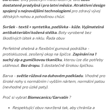
dostateně prodyšná i pro letní měsíce. Atraktivní design
spojený s nejnovějšími technologiemi
pro zdravý vývoj
dětských nohou a pohodlnou chůzi.
Svršek - textil + syntetika, podšívka - kůže. Vyjímatelná
antibakteriální kožená stélka.
Boty vyrobené bez
škodlivých látek a niklu. Řada obuv
Perfektně ohebná a flexibilní gumová podrážka -
protiskluzová, zesílený okop na špičce.
Zapínání na 1
suchý zip a gumičkovou tkaničku
, kterou lze dle potřeby
utáhnout.
Bez dropu.
S dostatečně širokou špičkou.
Barva -
světle růžová na duhovém podkladu
. Vhodné pro
široké nohy s normálním i vyšším nártem, normální patou
(nevhodné pro úzké paty).
Proč si vybrat
Biomecanics/Garvalín
?
Respektující obuv navržená tak, aby chránila a