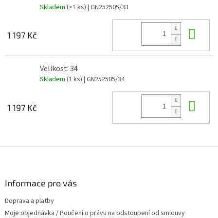
Skladem
(>1 ks)
| GN252505/33
Do 
1 197 Kč
Velikost: 34
Skladem
(1 ks)
| GN252505/34
Do 
1 197 Kč
Z
á
p
a
Informace pro vás
t
Doprava a platby
í
Moje objednávka / Poučení o právu na odstoupení od smlouvy