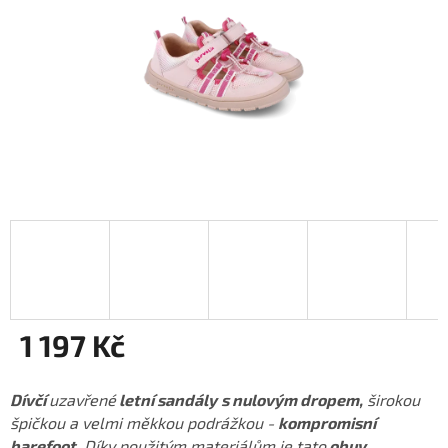
1 197 Kč
Měrná
cena:
Dívčí
uzavřené
letní sandály
s nulovým dropem,
širokou
špičkou a velmi měkkou podrážkou -
kompromisní
barefoot
. Díky použitým materiálům je tato
obuv