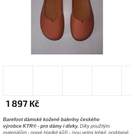
1 897 Kč
Měrná
cena:
Barefoot dámské kožené baleríny českého
výrobce KTR® - pro dámy i dívky.
Díky použitým
materiálům - pravé hladké kůži - jsou velmi lehké, poddajné