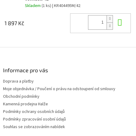
Skladem
(1 ks)
| KR404495M/42
Do 
1 897 Kč
Z
á
p
a
Informace pro vás
t
Doprava a platby
í
Moje objednávka / Poučení o právu na odstoupení od smlouvy
Obchodní podmínky
Kamenná prodejna Halže
Podmínky ochrany osobních údajů
Podmínky zpracování osobní údajů
Souhlas se zobrazováním nabídek