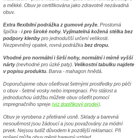
a měkké. Obuv je certifikována jako zdravotně nezávadná
obuv.
Extra flexibilní podrážka z gumové pryže.
Prostorná
špička -
i pro široké nohy.
Vyjímatelná kožená stélka bez
podpory klenby
pro jednodušší určení velikosti.
Nezpevněný opatek, rovná podrážka
bez dropu.
Vhodné pro normální i širší nohy, normální i mírně vyšší
nárty
(nevhodné pro úzké paty).
Velikostní tabulku najdete
v popisu produktu.
Barva - mahagon hnědá.
Doporučujeme obuv ošetřovat šetrnými prostředky pro péči
o obuv - šetrné vosky nebo impregnaci.
Pro stálost a
jednoduchou údržbu můžete obuv ošetřit pomocí
impregnačního spreje
(viz doplňkový prodej)
.
Obuv je vyrobena z přetírané usně. Sklady a barevná
nesouěrnost jsou žádoucí a jsou považovány za módní
prvek. Nejsou tudíž důvodem k pozdější reklamaci. Při
nošení může obuv měnit barevný vzhled.