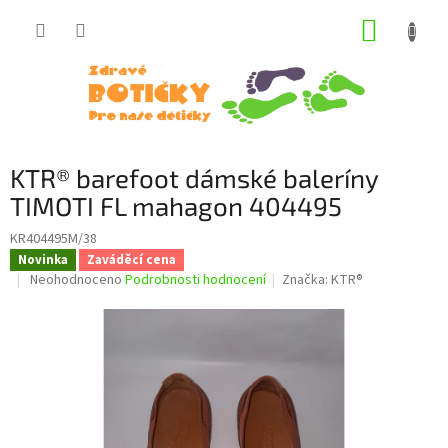
Přejít
NÁKUP
na
obsah
KOŠÍK
KTR® barefoot dámské baleríny
TIMOTI FL mahagon 404495
KR404495M/38
Novinka
Zaváděcí cena
Průměrné
Neohodnoceno
Podrobnosti hodnocení
Značka:
KTR®
hodnocení
produktu
je
0,0
z
5
hvězdiček.