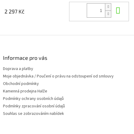
Do 
2 297 Kč
Z
á
p
a
Informace pro vás
t
Doprava a platby
í
Moje objednávka / Poučení o právu na odstoupení od smlouvy
Obchodní podmínky
Kamenná prodejna Halže
Podmínky ochrany osobních údajů
Podmínky zpracování osobní údajů
Souhlas se zobrazováním nabídek