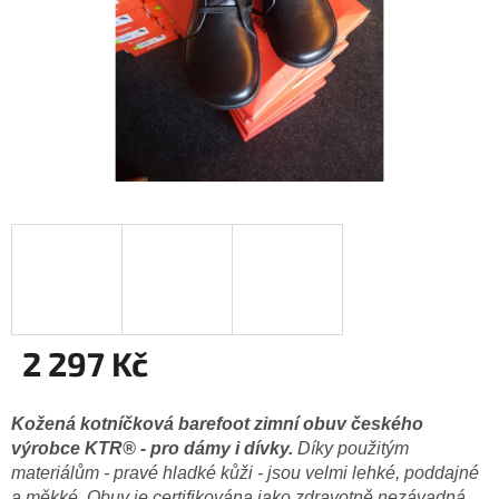
2 297 Kč
Měrná
cena:
Kožená kotníčková barefoot zimní obuv českého
výrobce KTR® - pro dámy i dívky.
Díky použitým
materiálům - pravé hladké kůži - jsou velmi lehké, poddajné
a měkké. Obuv je certifikována jako zdravotně nezávadná