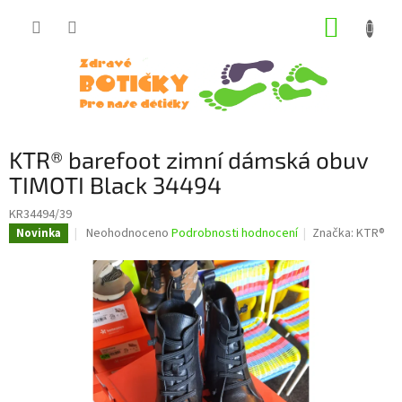
Přejít
NÁKUP
na
obsah
KOŠÍK
KTR® barefoot zimní dámská obuv
TIMOTI Black 34494
KR34494/39
Průměrné
Neohodnoceno
Podrobnosti hodnocení
Značka:
KTR®
Novinka
hodnocení
produktu
je
0,0
z
5
hvězdiček.