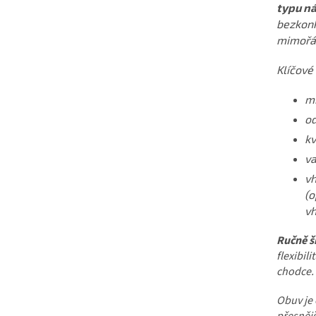
typu ná
bezkonk
mimořád
Klíčové 
mi
od
kv
va
vh
(o
vh
Ručně š
flexibili
chodce.
Obuv je