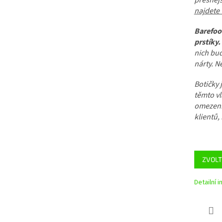
přesnějš
najdete 
Barefoo
prstíky.
nich bud
nárty. 
Botičky
těmto vl
omezení.
klientů,
ZVOLT
Detailní 