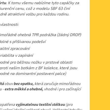
rtu
. K tomu všemu nabízíme tyto capáčky za
urenční cenu, což z modelu SBF 63 činí
ně atraktivní volbu pro každou rodinu.
vlastnosti:
mořádně ohebná TPR podrážka (žádný DROP)
olné s přišívanou podešví
alitní zpracování
riabilita v zapínání
odné pro běžnou nožku v prstové oblasti
proti našim botkám z BF kolekce, které jsou
odné na dominantní postavení palce)
itá
obuv
bez opatku,
která zaručuje mimořádnou
tu -
extra měkké a ohebné,
vhodné i pro začínající
 opatřena
vyjímatelnou textilní stélkou
(pro