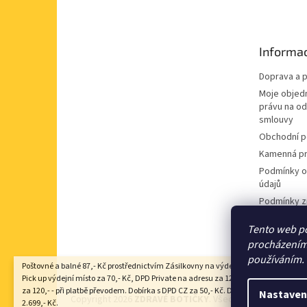
p
a
t
Informac
í
Doprava a p
Moje objed
právu na o
smlouvy
Obchodní 
Kamenná pr
Podmínky o
údajů
Podmínky z
údajů
Tento web po
Souhlas se
procházením 
nabídek
používáním.
Poštovné a balné 87,- Kč prostřednictvím Zásilkovny na výdejní místo Z-point, DP
Pick up výdejní místo za 70,- Kč, DPD Private na adresu za 125,- Kč, Zásilkovna 
za 120,- - při platbě převodem. Dobírka s DPD CZ za 50,- Kč. Doprava zdarma nad
Nastaven
Copyright 2026
ZDRAVÉ BOTIČKY
. Všechna práva vyhraze
2.699,- Kč.