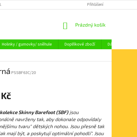
OUPENÍ OD SMLOUVY
OBCHODNÍ PODMÍNKY
Přihlášení
KAMENNÁ PRODEJNA HA
NÁKUPNÍ
Prázdný košík
KOŠÍK
Holinky / gumovky/ sněhule
Doplňkové zboží
Dárkové pouka
rná
PSSBF63C/20
 Kč
 kolekce Skinny Barefoot (SBF)
jsou
onálně navrženy tak, aby dokonale odpovídaly
nějšímu tvaru" dětských nohou. Jsou přesně tak
jak mají být, a poskytují optimální pohodlí". Jsou