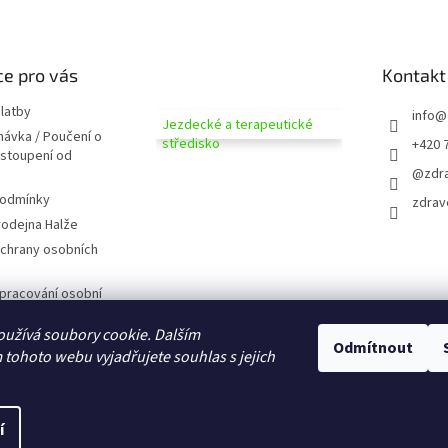
e pro vás
Kontakt
latby
info
@
Jezdecké a terapeutické
návka / Poučení o
středisko
+420 
dstoupení od
@zdra
podmínky
zdrav
odejna Halže
chrany osobních
pracování osobní
užívá soubory cookie. Dalším
 zobrazováním
Odmítnout
tohoto webu vyjadřujete souhlas s jejich
D CZ
domů
í
na.