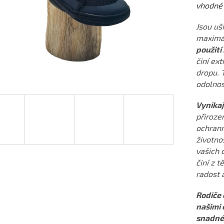
vhodné 
Jsou uši
maximál
použití
činí ex
dropu. 
odolnos
Vynikaj
přiroze
ochrann
životnos
vašich 
činí z 
radost 
Rodiče 
našimi 
snadné 