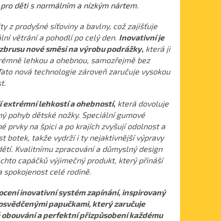
pro děti s normálním a nízkým nártem.
ty z prodyšné síťoviny a bavlny, což zajišťuje
ní větrání a pohodlí po celý den.
Inovativní je
 zbrusu nové směsi na výrobu podrážky,
která ji
trémně lehkou a ohebnou, samozřejmě bez
Tato nová technologie zároveň zaručuje vysokou
t.
í extrémní lehkostí a ohebností,
která dovoluje
ný pohyb dětské nožky. Speciální gumové
é prvky na špici a po krajích zvyšují odolnost a
t botek, takže vydrží i ty nejaktivnější výpravy
dětí. Kvalitnímu zpracování a důmyslný design
těchto capáčků výjimečný produkt, který přináší
a spokojenost celé rodině.
ocení inovativní systém zapínání, inspirovaný
osvědčenými papučkami, který zaručuje
obouvání a perfektní přizpůsobení každému