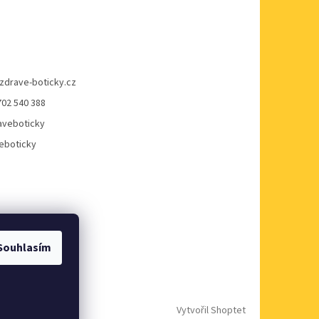
zdrave-boticky.cz
702 540 388
veboticky
eboticky
Souhlasím
Vytvořil Shoptet