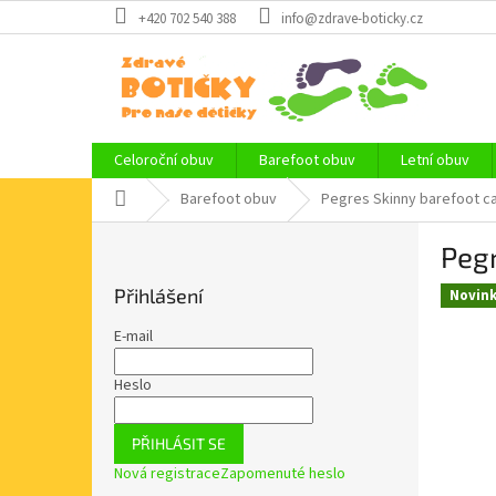
Přejít
+420 702 540 388
info@zdrave-boticky.cz
na
obsah
Celoroční obuv
Barefoot obuv
Letní obuv
Domů
Barefoot obuv
Pegres Skinny barefoot c
P
Pegr
o
s
Přihlášení
Novin
t
r
E-mail
a
n
Heslo
n
í
PŘIHLÁSIT SE
p
Nová registrace
Zapomenuté heslo
a