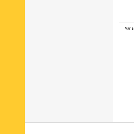
Varia
Z
á