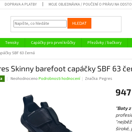
DOPRAVA A PLATBY
MOJE OBJEDNÁVKA / POUČENÍ O PRÁVU NA ODST
HLEDAT
Tenisky
Capáčky pro první krůčky
Přezůvky / bačkory
apáčky SBF 63 černá
es Skinny barefoot capáčky SBF 63 če
Průměrné
Neohodnoceno
Podrobnosti hodnocení
Značka:
Pegres
ka
hodnocení
produktu
947
je
0,0
Měrná
z
cena:
"Boty z
5
profesi
hvězdiček.
"nejběž
široké, 