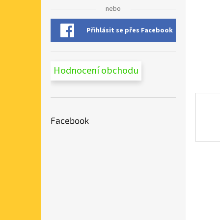
n
nebo
e
l
Přihlásit se přes Facebook
Hodnocení obchodu
Facebook