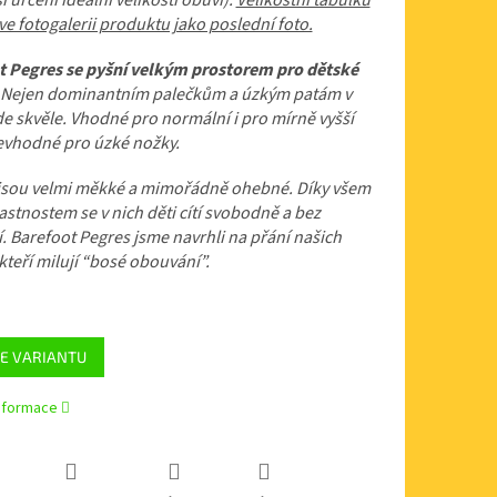
í určení ideální velikosti obuvi).
Velikostní tabulku
ve fotogalerii produktu jako poslední foto.
t Pegres se pyšní velkým prostorem pro dětské
Nejen dominantním palečkům a úzkým patám v
e skvěle. Vhodné pro normální i pro mírně vyšší
Nevhodné pro úzké nožky.
 jsou velmi měkké a mimořádně ohebné. Díky všem
astnostem se v nich děti cítí svobodně a bez
 Barefoot Pegres jsme navrhli na přání našich
 kteří milují “bosé obouvání”.
E VARIANTU
informace