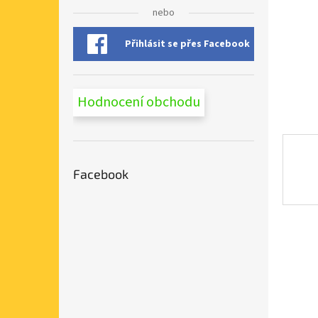
n
nebo
e
l
Přihlásit se přes Facebook
Hodnocení obchodu
Facebook