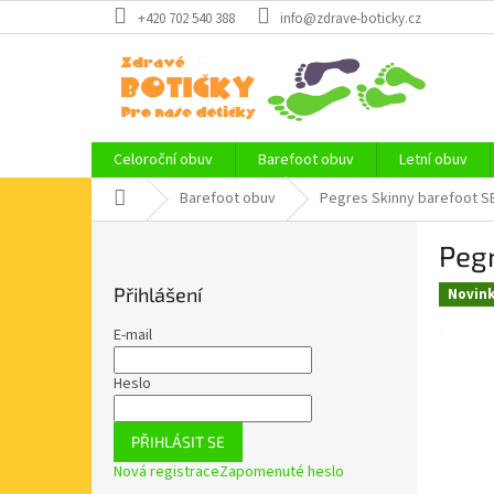
Přejít
+420 702 540 388
info@zdrave-boticky.cz
na
obsah
Celoroční obuv
Barefoot obuv
Letní obuv
Domů
Barefoot obuv
Pegres Skinny barefoot SB
P
Pegr
o
s
Přihlášení
Novin
t
r
E-mail
a
n
Heslo
n
í
PŘIHLÁSIT SE
p
Nová registrace
Zapomenuté heslo
a