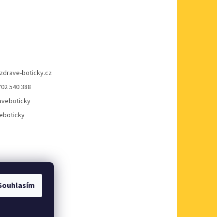
zdrave-boticky.cz
702 540 388
veboticky
eboticky
Souhlasím