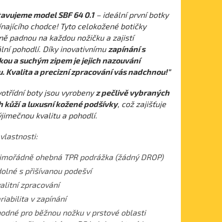
avujeme model SBF 64 0.1
– ideální první botky
ínajícího chodce! Tyto celokožené botičky
ně padnou na každou nožičku a zajistí
ní pohodlí. Díky inovativnímu
zapínání s
ou a suchým zipem je jejich nazouvání
. Kvalita a precizní zpracování vás nadchnou!"
votřídní boty jsou vyrobeny
z pečlivě vybraných
h kůží
a luxusní kožené podšívky
, což zajišťuje
ýjimečnou kvalitu a pohodlí.
vlastnosti:
mořádně ohebná TPR podrážka (žádný DROP)
olné s přišívanou podešví
alitní zpracování
riabilita v zapínání
odné pro běžnou nožku v prstové oblasti