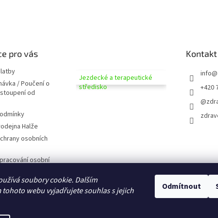
e pro vás
Kontakt
latby
info
@
Jezdecké a terapeutické
návka / Poučení o
středisko
+420 
dstoupení od
@zdra
podmínky
zdrav
odejna Halže
chrany osobních
pracování osobní
užívá soubory cookie. Dalším
 zobrazováním
Odmítnout
tohoto webu vyjadřujete souhlas s jejich
D CZ
domů