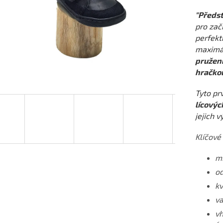
"Předst
pro zač
perfekt
maximál
pruženk
hračkou
Tyto pr
lícovýc
jejich v
Klíčové 
mi
od
kv
va
vh