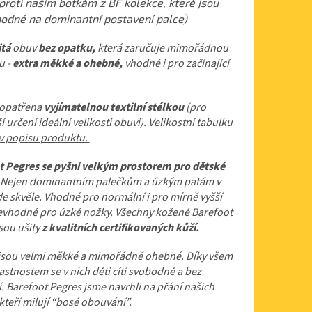
proti našim botkám z BF kolekce, které jsou
odné na dominantní postavení palce)
itá
obuv
bez opatku,
která zaručuje mimořádnou
tu -
extra měkké a ohebné,
vhodné i pro začínající
 opatřena
vyjímatelnou textilní stélkou
(pro
í určení ideální velikosti obuvi).
Velikostní tabulku
 v popisu produktu.
t Pegres se pyšní velkým prostorem pro dětské
Nejen dominantním palečkům a úzkým patám v
e skvěle. Vhodné pro normální i pro mírně vyšší
Nevhodné pro úzké nožky. Všechny kožené Barefoot
sou ušity
z kvalitních certifikovaných kůží.
 jsou velmi měkké a mimořádně ohebné. Díky všem
astnostem se v nich děti cítí svobodně a bez
 Barefoot Pegres jsme navrhli na přání našich
 kteří milují “bosé obouvání”.