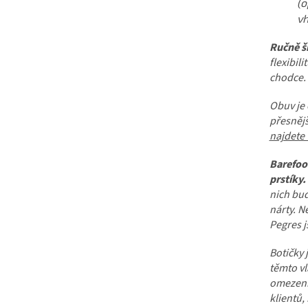
(o
vh
Ručně š
flexibili
chodce.
Obuv je
přesnějš
najdete
Barefoo
prstíky.
nich bud
nárty. 
Pegres j
Botičky
těmto vl
omezení.
klientů,