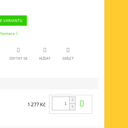
E VARIANTU
informace
ZEPTAT SE
HLÍDAT
SDÍLET
Do košíku
1 277 Kč