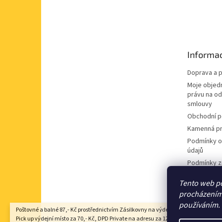
Z
á
p
a
t
Informac
í
Doprava a p
Moje objed
právu na o
smlouvy
Obchodní 
Kamenná pr
Podmínky o
údajů
Podmínky z
údajů
Tento web po
Souhlas se
procházením 
nabídek
používáním.
Poštovné a balné 87,- Kč prostřednictvím Zásilkovny na výdejní místo Z-point, DP
Pick up výdejní místo za 70,- Kč, DPD Private na adresu za 125,- Kč, Zásilkovna 