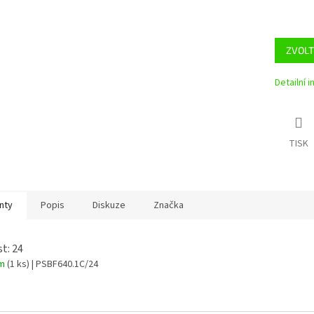
ZVOLT
Detailní 
TISK
nty
Popis
Diskuze
Značka
st: 24
em
(1 ks)
| PSBF640.1C/24