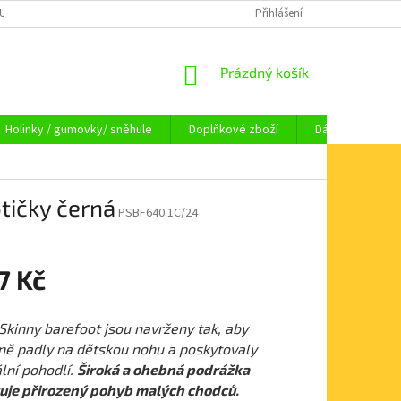
OUPENÍ OD SMLOUVY
OBCHODNÍ PODMÍNKY
Přihlášení
KAMENNÁ PRODEJNA HA
NÁKUPNÍ
Prázdný košík
KOŠÍK
Holinky / gumovky/ sněhule
Doplňkové zboží
Dárkové pouka
tičky černá
PSBF640.1C/24
7 Kč
Skinny barefoot jsou navrženy tak, aby
ně padly na dětskou nohu a poskytovaly
ní pohodlí.
Široká a ohebná podrážka
uje přirozený pohyb malých chodců.