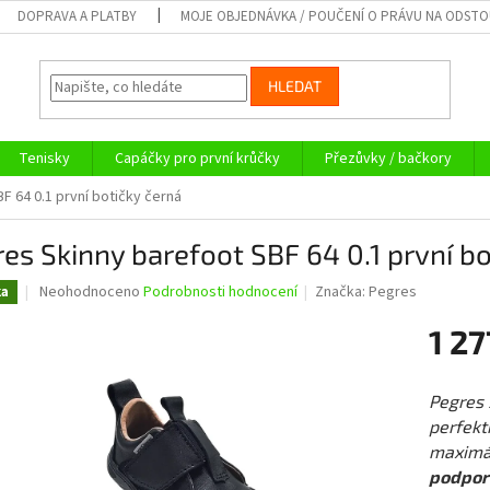
DOPRAVA A PLATBY
MOJE OBJEDNÁVKA / POUČENÍ O PRÁVU NA ODST
HLEDAT
Tenisky
Capáčky pro první krůčky
Přezůvky / bačkory
F 64 0.1 první botičky černá
es Skinny barefoot SBF 64 0.1 první bo
Průměrné
Neohodnoceno
Podrobnosti hodnocení
Značka:
Pegres
ka
hodnocení
produktu
1 27
je
0,0
Měrná
z
cena:
Pegres 
5
perfekt
hvězdiček.
maximál
podpor