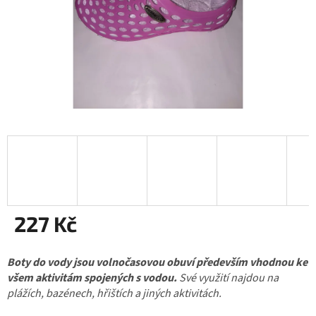
227 Kč
Měrná
Boty do vody jsou volnočasovou obuví především vhodnou ke
cena:
všem aktivitám spojených s vodou.
Své využití najdou na
plážích, bazénech, hřištích a jiných aktivitách.