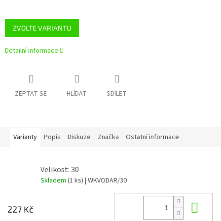
ZVOLTE VARIANTU
Detailní informace
ZEPTAT SE
HLÍDAT
SDÍLET
Varianty
Popis
Diskuze
Značka
Ostatní informace
Velikost: 30
Skladem
(1 ks)
| WKVODAR/30
Do 
227 Kč