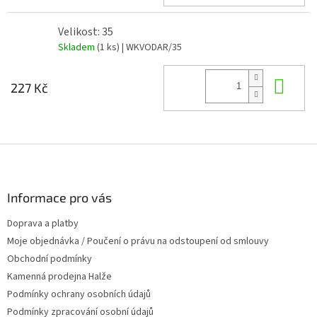
Velikost: 35
Skladem
(1 ks)
| WKVODAR/35
Do 
227 Kč
Z
á
p
a
Informace pro vás
t
Doprava a platby
í
Moje objednávka / Poučení o právu na odstoupení od smlouvy
Obchodní podmínky
Kamenná prodejna Halže
Podmínky ochrany osobních údajů
Podmínky zpracování osobní údajů