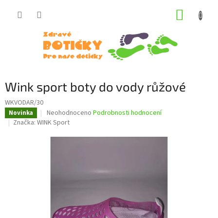
Přejít
NÁKUP
na
obsah
KOŠÍK
Wink sport boty do vody růžové
WKVODAR/30
Průměrné
Neohodnoceno
Podrobnosti hodnocení
Novinka
hodnocení
Značka:
WINK Sport
produktu
je
0,0
z
5
hvězdiček.