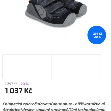
1 297 Kč
–20 %
1 297 Kč
–20 %
1 037 Kč
Měrná
cena:
Chlapecká celoroční/zimní obuv obuv - nižší kotníčková
.
Atraktivní design spojený s nejnovějšími technologiemi.