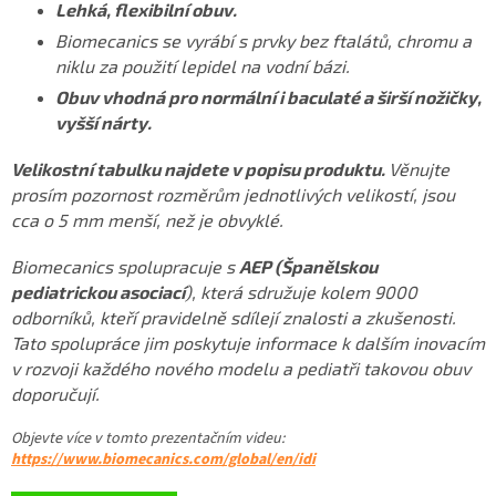
Lehká, flexibilní obuv.
Biomecanics se vyrábí s prvky bez ftalátů, chromu a
niklu za použití lepidel na vodní bázi.
Obuv vhodná pro normální i baculaté a širší nožičky,
vyšší nárty.
Velikostní tabulku najdete v popisu produktu.
Věnujte
prosím pozornost rozměrům jednotlivých velikostí, jsou
cca o 5 mm menší, než je obvyklé.
Biomecanics spolupracuje s
AEP (Španělskou
pediatrickou asociací
), která sdružuje kolem 9000
odborníků, kteří pravidelně sdílejí znalosti a zkušenosti.
Tato spolupráce jim poskytuje informace k dalším inovacím
v rozvoji každého nového modelu a pediatři takovou obuv
doporučují.
Objevte více v tomto
prezentačním videu
:
https://www.biomecanics.com/global/en/idi