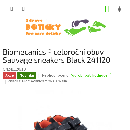
Přejít
NÁKUP
na
obsah
KOŠÍK
Biomecanics ® celoroční obuv
Sauvage sneakers Black 241120
GN241120/19
Průměrné
Neohodnoceno
Podrobnosti hodnocení
Akce
Novinka
hodnocení
Značka:
Biomecanics ® by Garvalín
produktu
je
0,0
z
5
hvězdiček.