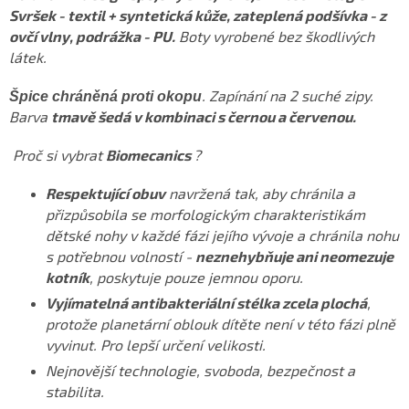
Svršek - textil + syntetická kůže, zateplená podšívka - z
ovčí vlny, podrážka - PU.
Boty vyrobené bez škodlivých
látek.
. Zapínání na 2 suché zipy.
Špice chráněná proti okopu
Barva
tmavě šedá v kombinaci s černou a červenou.
Proč si vybrat
Biomecanics
?
Respektující obuv
navržená tak, aby chránila a
přizpůsobila se morfologickým charakteristikám
dětské nohy v každé fázi jejího vývoje a chránila nohu
s potřebnou volností -
neznehybňuje ani neomezuje
kotník
, poskytuje pouze jemnou oporu.
Vyjímatelná antibakteriální stélka zcela plochá
,
protože planetární oblouk dítěte není v této fázi plně
vyvinut. Pro lepší určení velikosti.
Nejnovější technologie, svoboda, bezpečnost a
stabilita.