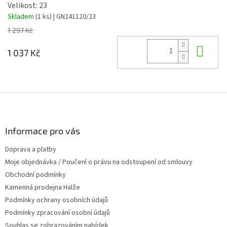
Velikost: 23
Skladem
(1 ks)
| GN241120/23
1 297 Kč
Do 
1 037 Kč
Z
á
p
a
Informace pro vás
t
Doprava a platby
í
Moje objednávka / Poučení o právu na odstoupení od smlouvy
Obchodní podmínky
Kamenná prodejna Halže
Podmínky ochrany osobních údajů
Podmínky zpracování osobní údajů
Souhlas se zobrazováním nabídek