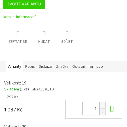
ZVOLTE VARIANTU
Detailní informace
ZEPTAT SE
HLÍDAT
SDÍLET
Varianty
Popis
Diskuze
Značka
Ostatní informace
Velikost: 19
Skladem
(1 ks)
| GN241120/19
1 297 Kč
Do 
1 037 Kč
Velikost: 20