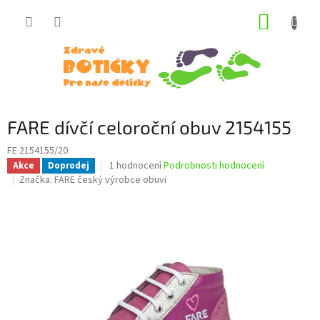
Přejít
NÁKUP
na
obsah
KOŠÍK
FARE dívčí celoroční obuv 2154155
FE 2154155/20
Průměrné
1 hodnocení
Podrobnosti hodnocení
Akce
Doprodej
hodnocení
Značka:
FARE český výrobce obuvi
produktu
je
5,0
z
5
hvězdiček.