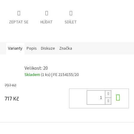
ZEPTAT SE
HLÍDAT
SDÍLET
Varianty
Popis
Diskuze
Značka
Velikost: 20
Skladem
(1 ks)
| FE 2154155/20
797 Kč
Do 
717 Kč
Z
á