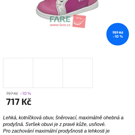
797 Kč
–10 %
797 Kč
–10 %
717 Kč
Měrná
cena:
Lehká, kotníčková obuv, šněrovací, maximálně ohebná a
prodyšná. Svršek obuvi je z pravé kůže, usňové.
Pro zachování maximální prodyšnosti a lehkosti je