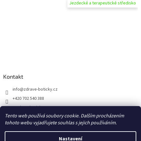
Jezdecké a terapeutické středisko
Kontakt
info
@
zdrave-boticky.cz
+420 702 540 388
@zdraveboticky
Tento web používá soubory cookie. Dalším procházením
zdraveboticky
tohoto webu vyjadřujete souhlas s jejich používáním.
Nastavení
Vytvořil Shoptet