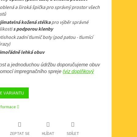
oblená a široká špička pro správný prostor všech
stů
jímatelná kožená stélka
pro výběr správné
likosti
s podporou klenby
tishock zadní tlumič boty (pod patou - tlumící
razy)
mořádně lehká obuv
lost a jednoduchou údržbu doporučujeme obuv
 pomocí impregnačního spreje
(viz doplňkový
E VARIANTU
informace
ZEPTAT SE
HLÍDAT
SDÍLET