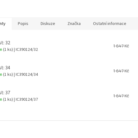
nty
Popis
Diskuze
Značka
Ostatní informace
st: 32
1 647 Kč
em
(1 ks)
| IC390124/32
st: 34
1 647 Kč
em
(1 ks)
| IC390124/34
st: 37
1 647 Kč
em
(1 ks)
| IC390124/37