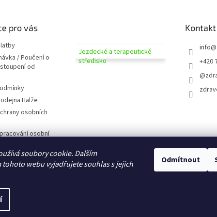
e pro vás
Kontakt
latby
info
@
Jezdecké a terapeutické
návka / Poučení o
středisko
+420 
dstoupení od
@zdra
podmínky
zdrav
odejna Halže
chrany osobních
pracování osobní
užívá soubory cookie. Dalším
 zobrazováním
Odmítnout
tohoto webu vyjadřujete souhlas s jejich
D CZ
domů
í
na.