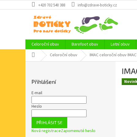
Přejít
+420 702 540 388
info@zdrave-boticky.cz
na
obsah
Celoroční obuv
Barefoot obuv
Letní obuv
Domů
Celoroční obuv
IMAC celoroční obuv IMAC
P
IMA
o
s
Přihlášení
Novin
t
r
E-mail
a
n
Heslo
n
í
PŘIHLÁSIT SE
p
Nová registrace
Zapomenuté heslo
a