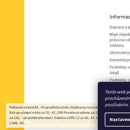
a
t
Informac
í
Doprava a p
Moje objed
právu na o
smlouvy
Obchodní 
Kamenná pr
Podmínky o
údajů
Podmínky z
údajů
Tento web po
Souhlas se
procházením 
nabídek
používáním.
Poštovné a balné 87,- Kč prostřednictvím Zásilkovny na výdejní místo Z-point, DP
Pick up výdejní místo za 70,- Kč, DPD Private na adresu za 125,- Kč, Zásilkovna 
za 120,- - při platbě převodem. Dobírka s DPD CZ za 50,- Kč. Doprava zdarma nad
Nastaven
Copyright 2026
ZDRAVÉ BOTIČKY
. Všechna práva vyhraze
2.699,- Kč.