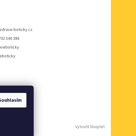
zdrave-boticky.cz
702 540 388
veboticky
eboticky
Souhlasím
Vytvořil Shoptet