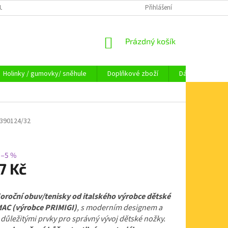
OUPENÍ OD SMLOUVY
OBCHODNÍ PODMÍNKY
Přihlášení
KAMENNÁ PRODEJNA HA
NÁKUPNÍ
Prázdný košík
KOŠÍK
Holinky / gumovky/ sněhule
Doplňkové zboží
Dárkové pouka
C390124/32
–5 %
7 Kč
loroční obuv/
tenisky od italského výrobce dětské
MAC (výrobce PRIMIGI)
, s moderním designem a
důležitými prvky pro správný vývoj dětské nožky.