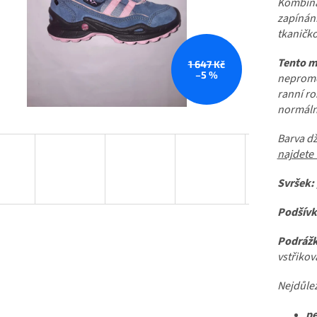
Kombin
zapínán
tkaničk
Tento m
1 647 Kč
–5 %
nepromo
ranní ro
normáln
Barva dž
najdete
Svršek: 
Podšívk
Podrážk
vstřiko
Nejdůlež
pe