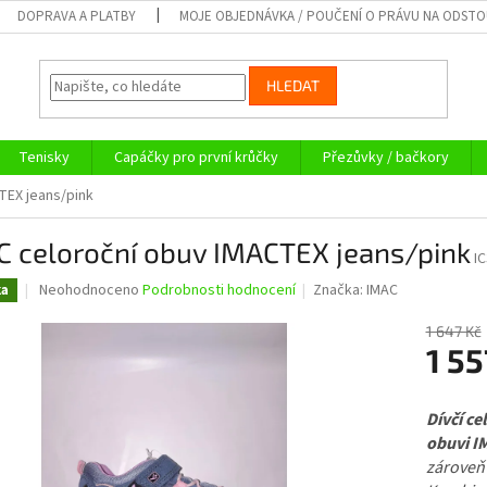
DOPRAVA A PLATBY
MOJE OBJEDNÁVKA / POUČENÍ O PRÁVU NA ODST
HLEDAT
Tenisky
Capáčky pro první krůčky
Přezůvky / bačkory
TEX jeans/pink
C celoroční obuv IMACTEX jeans/pink
I
Průměrné
Neohodnoceno
Podrobnosti hodnocení
Značka:
IMAC
ka
hodnocení
produktu
1 647 Kč
je
1 55
0,0
z
Měrná
5
cena:
Dívčí ce
hvězdiček.
obuvi I
zároveň 