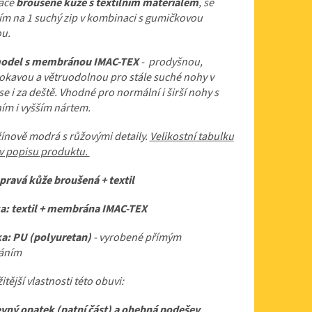
ace
broušené kůže s textilním materiálem
, se
ím na 1 suchý zip v kombinaci s gumičkovou
ou.
odel s membránou IMAC-TEX
- prodyšnou,
kavou a větruodolnou pro stále suché nohy v
se i za deště. Vhodné pro normální i širší nohy s
ím i vyšším nártem.
ínově modrá s růžovými detaily.
Velikostní tabulku
 v popisu produktu.
pravá kůže broušená + textil
a: textil + membrána IMAC-TEX
a: PU (polyuretan)
- vyrobené přímým
váním
itější vlastnosti této obuvi:
vný opatek (patní část) a ohebná podešev