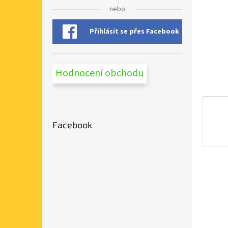
n
nebo
e
l
Přihlásit se přes Facebook
Hodnocení obchodu
Facebook