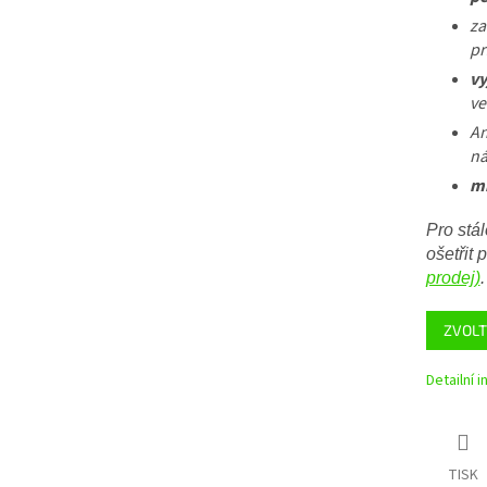
za
pr
vy
ve
An
ná
mi
Pro stá
ošetřit
prodej)
.
ZVOLT
Detailní 
TISK