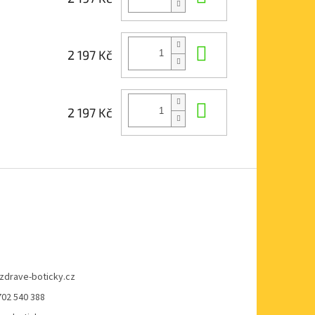
Do košíku
2 197 Kč
Do košíku
2 197 Kč
zdrave-boticky.cz
702 540 388