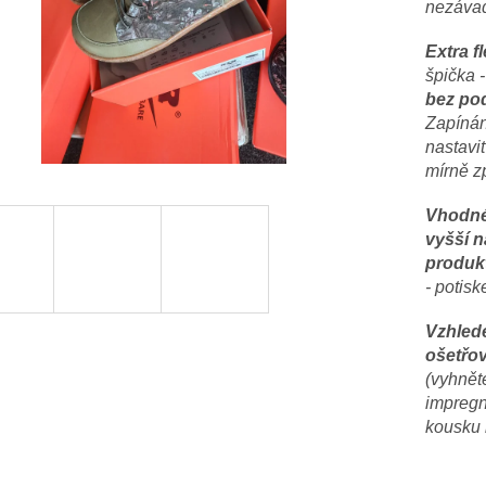
nezávad
Extra f
špička 
bez po
Zapínán
nastavi
mírně z
Vhodné 
vyšší n
produk
- potisk
Vzhled
ošetřov
(vyhnět
impregn
kousku 