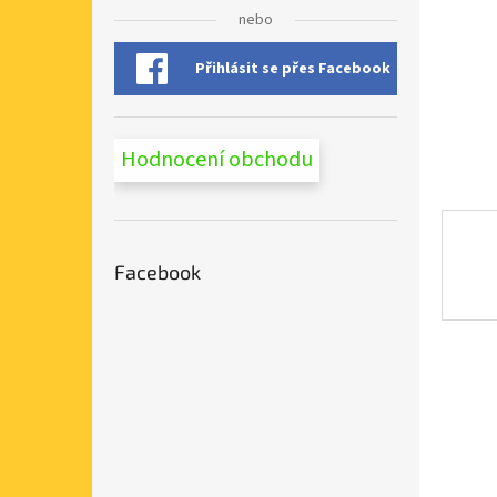
n
nebo
e
l
Přihlásit se přes Facebook
Hodnocení obchodu
Facebook