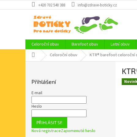
Přejít
+420 702 540 388
info@zdrave-boticky.cz
na
obsah
Celoroční obuv
Barefoot obuv
Letní obuv
Domů
Celoroční obuv
KTR® barefoot celoroční 
P
KTR
o
s
Přihlášení
Novin
t
r
E-mail
a
n
Heslo
n
í
PŘIHLÁSIT SE
p
Nová registrace
Zapomenuté heslo
a