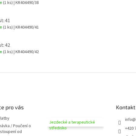
em
(1 ks)
| KR404490/38
st: 41
em
(1 ks)
| KR404490/41
st: 42
em
(1 ks)
| KR404490/42
e pro vás
Kontakt
latby
info
@
Jezdecké a terapeutické
návka / Poučení o
středisko
+420 
dstoupení od