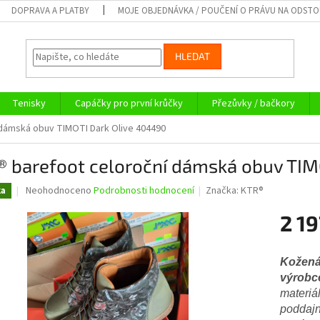
DOPRAVA A PLATBY
MOJE OBJEDNÁVKA / POUČENÍ O PRÁVU NA ODST
HLEDAT
Tenisky
Capáčky pro první krůčky
Přezůvky / bačkory
dámská obuv TIMOTI Dark Olive 404490
® barefoot celoroční dámská obuv TIM
Průměrné
Neohodnoceno
Podrobnosti hodnocení
Značka:
KTR®
ka
hodnocení
produktu
2 19
je
0,0
Měrná
z
cena:
Kožená
5
výrobce
hvězdiček.
materiál
poddajn