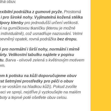
ná obuv.
lexibilní podrážka z gumové pryže.
Prostorná
-
i pro široké nohy.
Vyjímatelná kožená stélka
dpory klenby
pro jednodušší určení velikosti.
í na gumičkovou tkaničku (kterou je možné
t individuálně), což usnadňuje nazouvání. Velmi
pevněný opatek, rovná podrážka
bez dropu.
pro normální i širší nohy, normální i mírně
árty.
Velikostní tabulku najdete v popisu
tu.
Barva - olivově zelená s květinovým motivem
em.
em k potisku na kůži doporučujeme obuv
at šetrnými prostředky pro péči o obuv
e se voskům na hladkou kůži). Pokud zvolíte
aci ve spreji, nejdříve ji vyzkoušejte na malém
boty a teprvé poté ošetřete obuv celou.