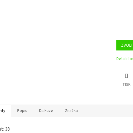
ZVOLT
Detailní 
TISK
nty
Popis
Diskuze
Značka
st: 38