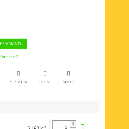
E VARIANTU
informace
ZEPTAT SE
HLÍDAT
SDÍLET
Do košíku
2 197 Kč