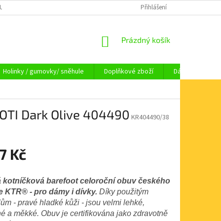
OUPENÍ OD SMLOUVY
OBCHODNÍ PODMÍNKY
Přihlášení
KAMENNÁ PRODEJNA HA
NÁKUPNÍ
Prázdný košík
KOŠÍK
Holinky / gumovky/ sněhule
Doplňkové zboží
Dárkové pouka
OTI Dark Olive 404490
KR404490/38
7 Kč
 kotníčková barefoot celoroční obuv českého
 KTR® - pro dámy i dívky.
Díky použitým
ům - pravé hladké kůži - jsou velmi lehké,
é a měkké. Obuv je certifikována jako zdravotně