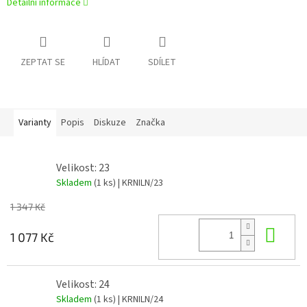
Detailní informace
ZEPTAT SE
HLÍDAT
SDÍLET
Varianty
Popis
Diskuze
Značka
Velikost: 23
Skladem
(1 ks)
| KRNILN/23
1 347 Kč
Do 
1 077 Kč
Velikost: 24
Skladem
(1 ks)
| KRNILN/24