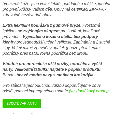
broušené kůži - jsou velmi lehké, poddajné a měkké, ideální
pro první krůčky Vašich dětí. Obuv má certifikaci ŽIRAFA -
zdravotně nezávadná obuv.
Extra flexibilní podrážka z gumové pryže.
Prostorná
špička -
se zvýšeným okopem
proti odření, kotníkové
provedení.
Vyjímatelná kožená stélka bez podpory
klenby
pro jednodušší určení velikosti. Zapínání na 2 suché
zipy. Velmi mírně zpevněný opatek (pouze přetažením
podrážky přes patu), rovná podrážka bez dropu.
Vhodné pro normální a užší nožky, normální a vyšší
nárty.
Velikostní tabulku najdete v popisu produktu.
Barva -
tmavě modrá navy s motivem krokodýla.
Pro stálost a jednoduchou údržbu doporučujeme obuv
ošetřit pomocí impregnačního spreje
(viz doplňkový prodej)
.
ZVOLTE VARIANTU