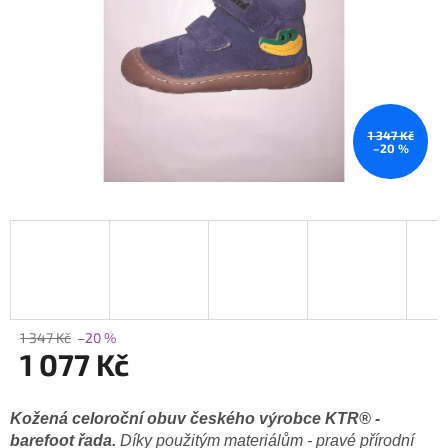
1 347 Kč
–20 %
1 347 Kč
–20 %
1 077 Kč
Měrná
cena:
Kožená celoroční obuv českého výrobce KTR® -
barefoot řada.
Díky použitým materiálům - pravé přírodní