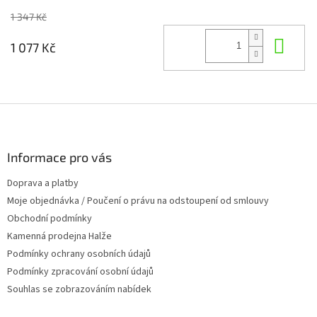
1 347 Kč
Do 
1 077 Kč
Z
á
p
a
Informace pro vás
t
Doprava a platby
í
Moje objednávka / Poučení o právu na odstoupení od smlouvy
Obchodní podmínky
Kamenná prodejna Halže
Podmínky ochrany osobních údajů
Podmínky zpracování osobní údajů
Souhlas se zobrazováním nabídek