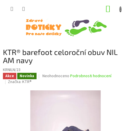
Přejít
NÁKUP
na
obsah
KOŠÍK
KTR® barefoot celoroční obuv NIL
AM navy
KRNILN/23
Průměrné
Neohodnoceno
Podrobnosti hodnocení
Akce
Novinka
hodnocení
Značka:
KTR®
produktu
je
0,0
z
5
hvězdiček.