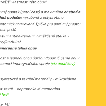
itější vlastnosti této obuvi:
vný opatek (patní část) a maximálně
ohebná a
ehká podešev
vyrobená z polyuretanu
atomicky tvarovaná špička pro správný prostor
ech prstů
xtilní antibakteriální vyměkčená stélka -
vyjímatelná
imořádně lehká obuv
lost a jednoduchou údržbu doporučujeme obuv
 pomocí impregnačního spreje
(viz doplňkový
 syntetické a textilní materiály - mikrovlákno
a: textil + nepromokavá membrána
ATex®
a: PU