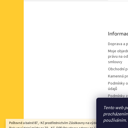
Z
á
p
a
t
Informac
í
Doprava a p
Moje objed
právu na o
smlouvy
Obchodní 
Kamenná pr
Podmínky o
údajů
Podmínky z
údajů
Tento web po
Souhlas se
procházením 
nabídek
používáním.
Poštovné a balné 87,- Kč prostřednictvím Zásilkovny na výdejní místo Z-point, DP