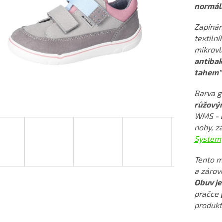
normáln
Zapínán
textiln
mikrov
antibak
tahem" 
Barva g
růžový
WMS -
nohy, z
System
Tento 
a zárov
Obuv je
pračce
produkt