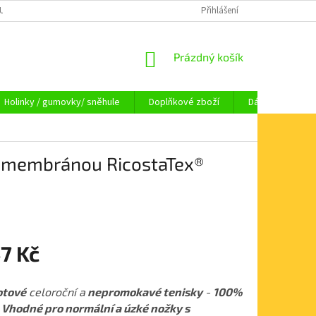
OUPENÍ OD SMLOUVY
OBCHODNÍ PODMÍNKY
Přihlášení
KAMENNÁ PRODEJNA HA
NÁKUPNÍ
Prázdný košík
KOŠÍK
Holinky / gumovky/ sněhule
Doplňkové zboží
Dárkové pouka
 s membránou RicostaTex®
7 Kč
otové
celoroční a
nepromokavé tenisky
-
100%
Vhodné pro normální a úzké nožky s