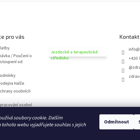
e pro vás
Kontakt
latby
info
@
Jezdecké a terapeutické
návka / Poučení o
středisko
+420 
dstoupení od
@zdra
podmínky
zdrav
odejna Halže
chrany osobních
pracování osobní
užívá soubory cookie. Dalším
 zobrazováním
Odmítnout
tohoto webu vyjadřujete souhlas s jejich
D CZ