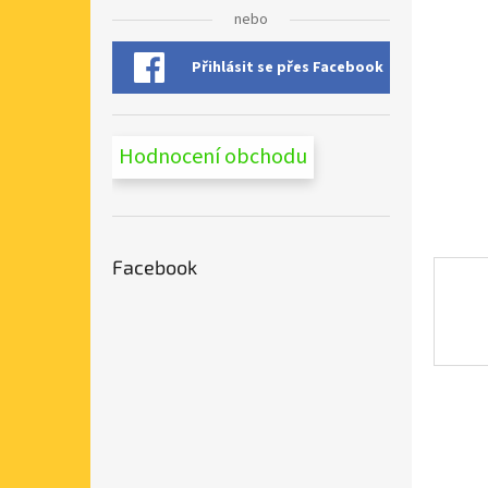
n
nebo
e
l
Přihlásit se přes Facebook
Hodnocení obchodu
Facebook