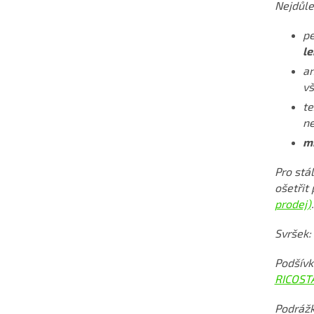
Nejdůlež
pe
l
an
vš
te
ne
m
Pro stá
ošetřit
prodej)
.
Svršek:
Podšívk
RICOST
Podrážk