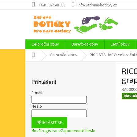
Přejít
+420 702 540 388
info@zdrave-boticky.cz
na
obsah
Celoroční obuv
Barefoot obuv
Letní obuv
Domů
Celoroční obuv
RICOSTA JACO celoroční 
P
RICO
o
s
gra
Přihlášení
t
RA50006
r
E-mail
Novin
a
n
Heslo
n
í
PŘIHLÁSIT SE
p
Nová registrace
Zapomenuté heslo
a