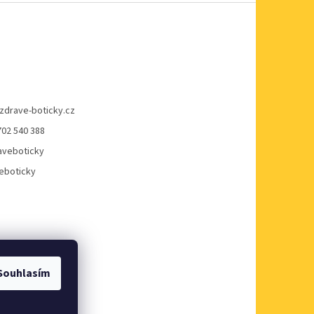
zdrave-boticky.cz
702 540 388
veboticky
eboticky
Souhlasím