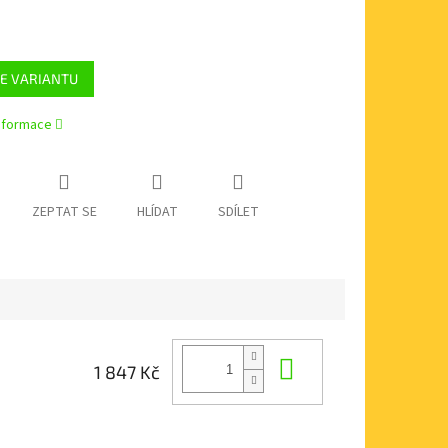
E VARIANTU
informace
ZEPTAT SE
HLÍDAT
SDÍLET
Do košíku
1 847 Kč