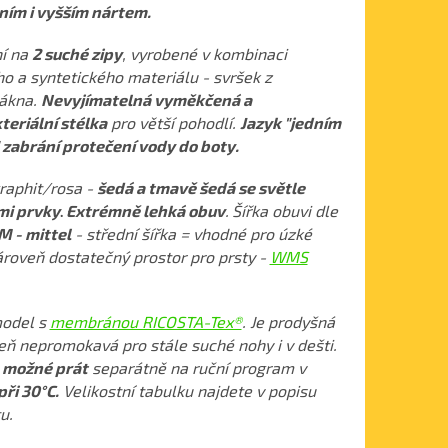
ím i vyšším nártem.
í na
2 suché zipy
, vyrobené v kombinaci
ího a syntetického materiálu - svršek z
lákna.
Nevyjímatelná vyměkčená a
teriální stélka
pro větší pohodlí.
Jazyk "jedním
zabrání protečení vody do boty.
raphit/rosa -
šedá a tmavě šedá se světle
mi prvky
Extrémně lehká obuv
.
Šířka obuvi dle
.
M - mittel
- střední šířka = vhodné pro úzké
ároveň dostatečný prostor pro prsty -
WMS
model s
membránou RICOSTA-Tex®
. Je prodyšná
eň nepromokavá pro stále suché nohy i v dešti.
 možné prát
separátně na ruční program v
při 30°C.
Velikostní tabulku najdete v popisu
u.