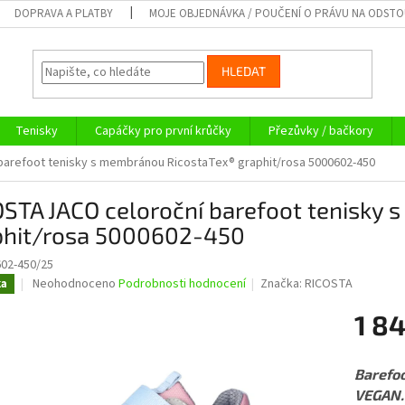
DOPRAVA A PLATBY
MOJE OBJEDNÁVKA / POUČENÍ O PRÁVU NA ODST
HLEDAT
Tenisky
Capáčky pro první krůčky
Přezůvky / bačkory
barefoot tenisky s membránou RicostaTex® graphit/rosa 5000602-450
STA JACO celoroční barefoot tenisky
phit/rosa 5000602-450
02-450/25
Průměrné
Neohodnoceno
Podrobnosti hodnocení
Značka:
RICOSTA
ka
hodnocení
produktu
1 84
je
0,0
Měrná
z
cena:
Barefo
5
VEGAN. 
hvězdiček.