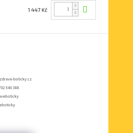
Do košíku
1 447 Kč
zdrave-boticky.cz
702 540 388
veboticky
eboticky