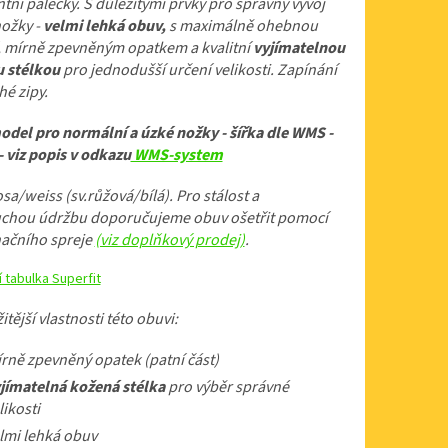
ní palečky. S důležitými prvky pro správný vývoj
nožky -
velmi lehká obuv,
s maximálně ohebnou
, mírně zpevněným opatkem a kvalitní
vyjímatelnou
 stélkou
pro jednodušší určení velikosti. Zapínání
hé zipy.
odel pro normální a úzké nožky - šířka dle WMS -
- viz popis v odkazu
WMS-system
sa/weiss (sv.růžová/bílá).
Pro stálost a
chou údržbu doporučujeme obuv ošetřit pomocí
ačního spreje
(viz doplňkový prodej)
.
í tabulka Superfit
itější vlastnosti této obuvi:
rně zpevněný opatek (patní část)
jímatelná kožená stélka
pro výběr správné
likosti
lmi lehká obuv