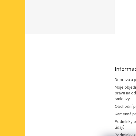
Z
á
p
a
t
Informac
í
Doprava a p
Moje objed
právu na o
smlouvy
Obchodní 
Kamenná pr
Podmínky o
údajů
Podmínky z