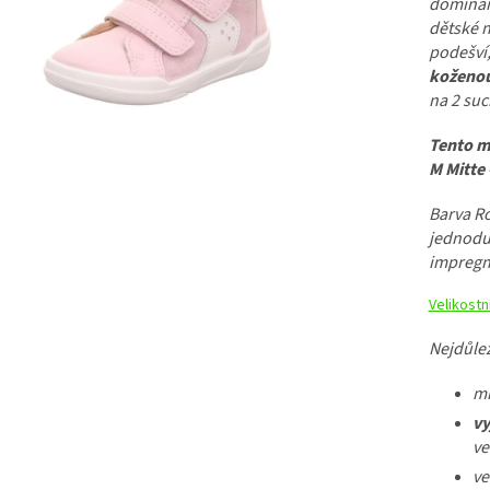
dominant
dětské 
podešví
koženou
na 2 suc
Tento m
M Mitte 
Barva Ro
jednodu
impregn
Velikostn
Nejdůlež
mí
vy
ve
ve