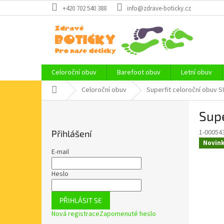
Přejít
+420 702 540 388
info@zdrave-boticky.cz
na
obsah
Celoroční obuv
Barefoot obuv
Letní obuv
Domů
Celoroční obuv
Superfit celoroční obuv 
P
Sup
o
s
1-00054
Přihlášení
t
Novin
r
E-mail
a
n
Heslo
n
í
PŘIHLÁSIT SE
p
Nová registrace
Zapomenuté heslo
a