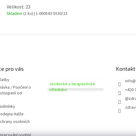
Velikost: 23
Skladem
(1 ks)
| 1-000543-5530/23
e pro vás
Kontakt
latby
info
@
Jezdecké a terapeutické
návka / Poučení o
středisko
+420 
dstoupení od
@zdra
podmínky
zdrav
odejna Halže
chrany osobních
pracování osobní