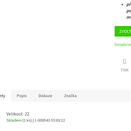
př
po
mě
ZVOLT
Detailní 
TISK
nty
Popis
Diskuze
Značka
Velikost: 22
Skladem
(1 ks)
| 1-000543-5530/22