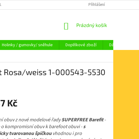
OUPENÍ OD SMLOUVY
OBCHODNÍ PODMÍNKY
Přihlášení
KAMENNÁ PRODEJNA HA
NÁKUPNÍ
Prázdný košík
KOŠÍK
Holinky / gumovky/ sněhule
Doplňkové zboží
Dárkové pouka
it Rosa/weiss 1-000543-5530
7 Kč
ní obuv z nové modelové řady
SUPERFREE Barefit
-
 o kompromisní obuv k barefoot obuvi -
s
cky tvarovanou špičkou
vhodnou i pro