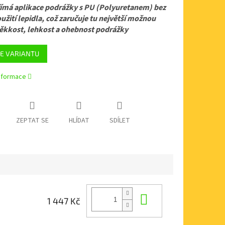
ímá aplikace podrážky s PU (Polyuretanem) bez
užití lepidla, což zaručuje tu největší možnou
kkost, lehkost a ohebnost podrážky
E VARIANTU
informace
ZEPTAT SE
HLÍDAT
SDÍLET
Do košíku
1 447 Kč