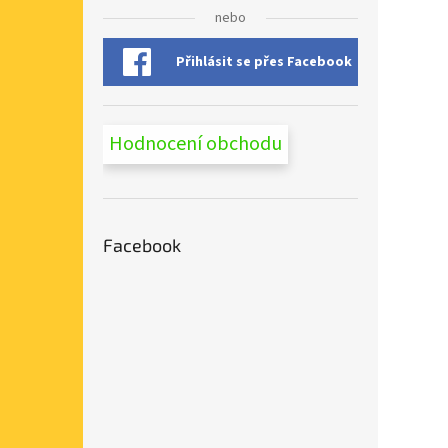
n
nebo
e
l
Přihlásit se přes Facebook
Hodnocení obchodu
Facebook