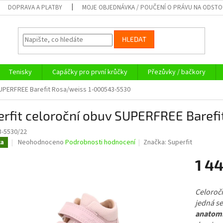
DOPRAVA A PLATBY
MOJE OBJEDNÁVKA / POUČENÍ O PRÁVU NA ODST
HLEDAT
Tenisky
Capáčky pro první krůčky
Přezůvky / bačkory
SUPERFREE Barefit Rosa/weiss 1-000543-5530
erfit celoroční obuv SUPERFREE Baref
3-5530/22
Průměrné
Neohodnoceno
Podrobnosti hodnocení
Značka:
Superfit
ka
hodnocení
produktu
1 44
je
0,0
Měrná
z
cena:
Celoroč
5
jedná se
hvězdiček.
anatomi