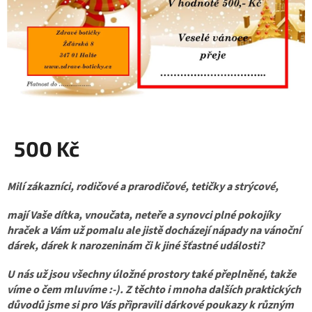
500 Kč
Měrná
Milí zákazníci, rodičové a prarodičové, tetičky a strýcové,
cena:
mají Vaše dítka, vnoučata, neteře a synovci plné pokojíky
hraček a Vám už pomalu ale jistě docházejí nápady na vánoční
dárek, dárek k narozeninám či k jiné šťastné události?
U nás už jsou všechny úložné prostory také přeplněné, takže
víme o čem mluvíme :-). Z těchto i mnoha dalších praktických
důvodů jsme si pro Vás připravili dárkové poukazy k různým