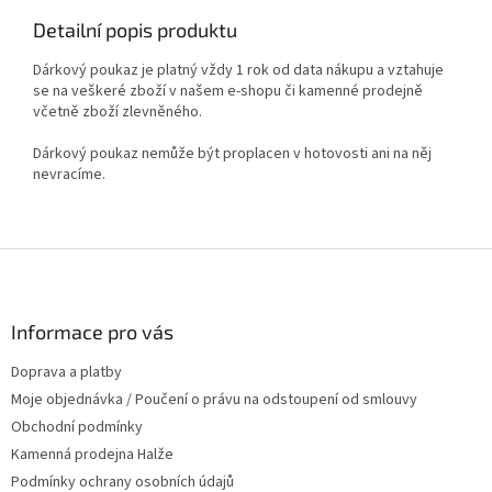
Detailní popis produktu
Dárkový poukaz je platný vždy 1 rok od data nákupu a vztahuje
se na veškeré zboží v našem e-shopu či kamenné prodejně
včetně zboží zlevněného.
Dárkový poukaz nemůže být proplacen v hotovosti ani na něj
nevracíme.
Z
á
p
a
Informace pro vás
t
Doprava a platby
í
Moje objednávka / Poučení o právu na odstoupení od smlouvy
Obchodní podmínky
Kamenná prodejna Halže
Podmínky ochrany osobních údajů