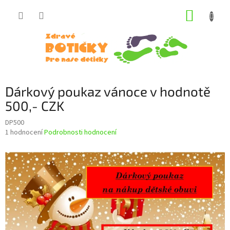
Přejít
NÁKUP
na
obsah
KOŠÍK
Dárkový poukaz vánoce v hodnotě
500,- CZK
DP500
Průměrné
1 hodnocení
Podrobnosti hodnocení
hodnocení
produktu
je
5,0
z
5
hvězdiček.