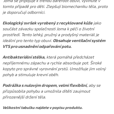
Joma se připojuje k trendu barefoot obuvi, vyvinuté v
tomto případě pro děti.
Zlepšují biomechaniku těla, proto
je doporučují odborníci.
Ekologický svršek vyrobený z recyklované kůže
jako
součást závazku společnosti Joma k péči o životní
prostředí.
Tento lehký, pružný a prodyšný materiál je
ideální pro tento typ obuvi.
Obsahuje ventilační systém
VTS pro usnadnění odpařování potu.
Antibakteriální stélka,
která pomáhá předcházet
nepříjemnému zápachu a rychle absorbuje pot.
Široké
kopyto pro správné vyrovnání prstů.
Umožňuje jim volný
pohyb a stimuluje krevní oběh.
Podrážka s nulovým dropem, velmi flexibilní,
aby se
přizpůsobila pohybu a umožnila dítěti zaujmout
přirozenější držení těla.
Velikostní tabulku najdete v popisu produktu.