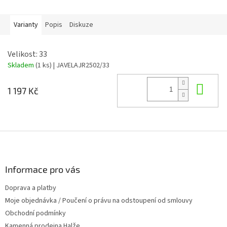
Varianty
Popis
Diskuze
Velikost: 33
Skladem
(1 ks)
| JAVELAJR2502/33
Do 
1 197 Kč
Z
á
p
a
Informace pro vás
t
Doprava a platby
í
Moje objednávka / Poučení o právu na odstoupení od smlouvy
Obchodní podmínky
Kamenná prodejna Halže