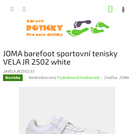
Přejít
NÁKUP
na
obsah
KOŠÍK
JOMA barefoot sportovní tenisky
VELA JR 2502 white
JAVELAJR2502/33
Průměrné
Neohodnoceno
Podrobnosti hodnocení
Značka:
JOMA
Novinka
hodnocení
produktu
je
0,0
z
5
hvězdiček.