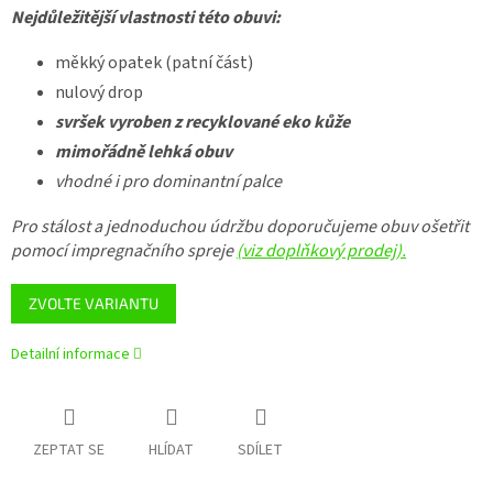
Nejdůležitější vlastnosti této obuvi:
měkký opatek (patní část)
nulový drop
svršek vyroben z recyklované eko kůže
mimořádně lehká obuv
vhodné i pro dominantní palce
Pro stálost a jednoduchou údržbu doporučujeme obuv ošetřit
pomocí impregnačního spreje
(viz doplňkový prodej).
ZVOLTE VARIANTU
Detailní informace
ZEPTAT SE
HLÍDAT
SDÍLET