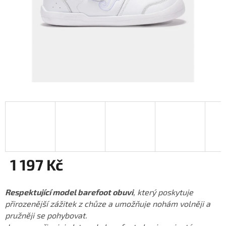
1 197 Kč
Měrná
cena:
Respektující model barefoot obuvi
, který poskytuje
přirozenější zážitek z chůze a umožňuje nohám volněji a
pružněji se pohybovat.