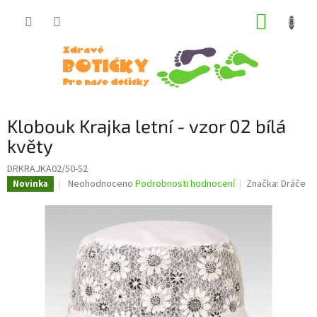
Přejít
NÁKUP
na
obsah
KOŠÍK
Klobouk Krajka letní - vzor 02 bílá
květy
DRKRAJKA02/50-52
Průměrné
Neohodnoceno
Podrobnosti hodnocení
Značka:
Dráče
Novinka
hodnocení
produktu
je
0,0
z
5
hvězdiček.