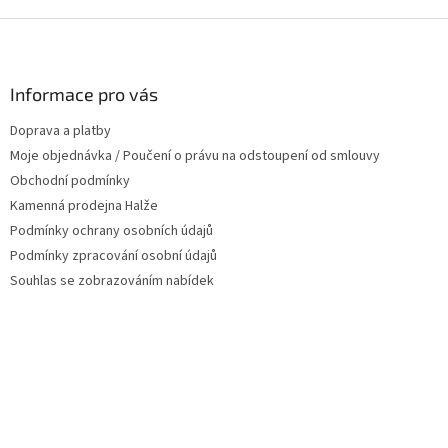
Z
á
p
a
Informace pro vás
t
Doprava a platby
í
Moje objednávka / Poučení o právu na odstoupení od smlouvy
Obchodní podmínky
Kamenná prodejna Halže
Podmínky ochrany osobních údajů
Podmínky zpracování osobní údajů
Souhlas se zobrazováním nabídek