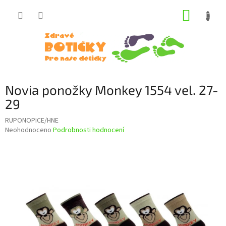
Přejít
NÁKUP
na
obsah
KOŠÍK
Novia ponožky Monkey 1554 vel. 27-
29
RUPONOPICE/HNE
Průměrné
Neohodnoceno
Podrobnosti hodnocení
hodnocení
produktu
je
0,0
z
5
hvězdiček.