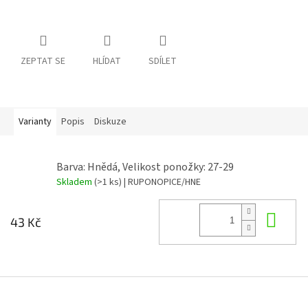
ZEPTAT SE
HLÍDAT
SDÍLET
Varianty
Popis
Diskuze
Barva: Hnědá, Velikost ponožky: 27-29
Skladem
(>1 ks)
| RUPONOPICE/HNE
Do 
43 Kč
Z
á