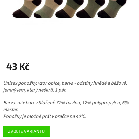
43 Kč
Měrná
Unisex ponožky, vzor opice, barva - odstíny hnědé a béžové,
cena:
jemný lem, který neškrtí. 1 pár.
Barva: mix barev Složení: 77% bavlna, 12% polypropylen, 6%
elastan
Ponožky je možné prát v pračce na 40°C.
ZVOLTE VARIANTU