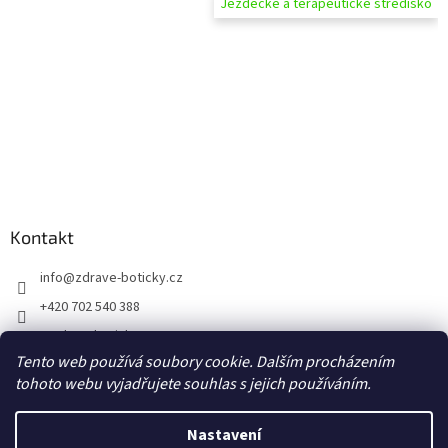
Jezdecké a terapeutické středisko
Kontakt
info
@
zdrave-boticky.cz
+420 702 540 388
@zdraveboticky
Tento web používá soubory cookie. Dalším procházením
zdraveboticky
tohoto webu vyjadřujete souhlas s jejich používáním.
Nastavení
Vytvořil Shoptet