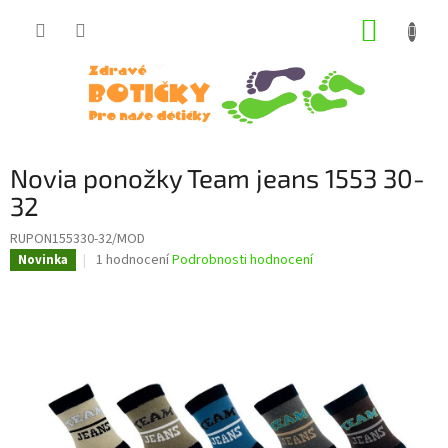
Přejít
NÁKUP
na
obsah
KOŠÍK
Novia ponožky Team jeans 1553 30-
32
RUPON155330-32/MOD
Průměrné
1 hodnocení
Podrobnosti hodnocení
Novinka
hodnocení
produktu
je
5,0
z
5
hvězdiček.