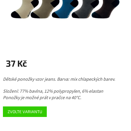
37 Kč
Měrná
Dětské ponožky vzor jeans. Barva: mix chlapeckých barev.
cena:
Složení: 77% bavlna, 12% polypropylen, 6% elastan
Ponožky je možné prát v pračce na 40°C.
ZVOLTE VARIANTU