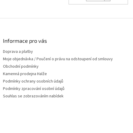
Z
á
p
a
Informace pro vás
t
Doprava a platby
í
Moje objednávka / Poučení o právu na odstoupení od smlouvy
Obchodní podmínky
Kamenná prodejna Halže
Podmínky ochrany osobních údajů
Podmínky zpracování osobní údajů
Souhlas se zobrazováním nabídek