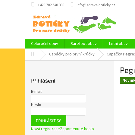
Přejít
+420 702 540 388
info@zdrave-boticky.cz
na
obsah
Celoroční obuv
Barefoot obuv
Letní obuv
Domů
Capáčky pro první krůčky
Capáčky Pegre
P
Peg
o
s
Přihlášení
Novin
t
r
E-mail
a
n
Heslo
n
í
PŘIHLÁSIT SE
p
Nová registrace
Zapomenuté heslo
a