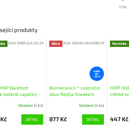
TISK
sející produkty
Kód:
HHBFLILA/18-24
Kód:
GN241140-A008/19
nka
Akce
Novinka
1 097
Kč
–20 %
 HOP Barefoot
Biomecanics ® celoroční
HOPI HOP
é kožené capáčky -
obuv Rejilla Sneakers
měkké ko
Black 241140-A008
Máma a s
Skladem
(1 ks)
Skladem
(1 ks)
 Kč
877 Kč
447 Kč
DETAIL
DETAIL