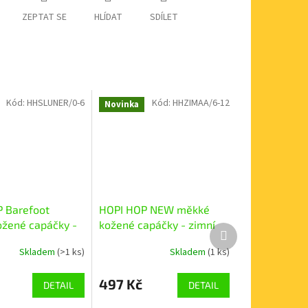
ZEPTAT SE
HLÍDAT
SDÍLET
Kód:
HHSLUNER/0-6
Kód:
HHZIMAA/6-12
Novinka
 Barefoot
HOPI HOP NEW měkké
žené capáčky -
kožené capáčky - zimní
Další
lůně růžová
antracit
produkt
Skladem
(>1 ks)
Skladem
(1 ks)
497 Kč
DETAIL
DETAIL