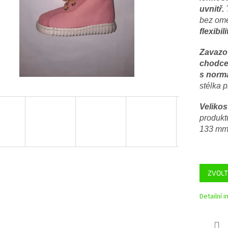
uvnitř.
T
bez ome
flexibili
Zavazov
chodce.
s normá
stélka p
Velikos
produktu
133 mm
ZVOLT
Detailní 