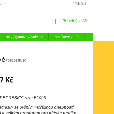
OUPENÍ OD SMLOUVY
OBCHODNÍ PODMÍNKY
Přihlášení
KAMENNÁ PRODEJNA HA
NÁKUPNÍ
Prázdný košík
KOŠÍK
Holinky / gumovky/ sněhule
Doplňkové zboží
Dárkové pouka
vé
PSB1095R/20
7 Kč
PEGRESKY" vzor B1095
egresky se pyšní mimořádnou
ohebností,
í a velkým prostorem pro dětské prstíky