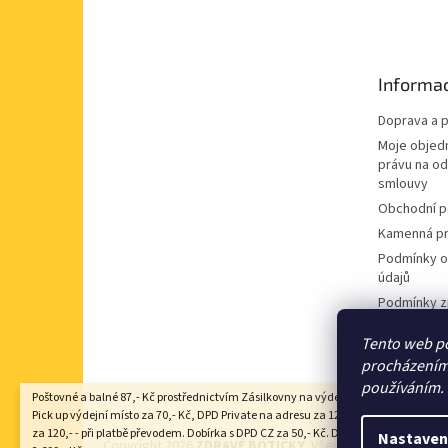
á
p
a
t
Informac
í
Doprava a p
Moje objed
právu na o
smlouvy
Obchodní 
Kamenná pr
Podmínky o
údajů
Podmínky z
údajů
Tento web po
Souhlas se
procházením 
nabídek
používáním.
Poštovné a balné 87,- Kč prostřednictvím Zásilkovny na výdejní místo Z-point, DP
Pick up výdejní místo za 70,- Kč, DPD Private na adresu za 125,- Kč, Zásilkovna 
za 120,- - při platbě převodem. Dobírka s DPD CZ za 50,- Kč. Doprava zdarma nad
Nastaven
Copyright 2026
ZDRAVÉ BOTIČKY
. Všechna práva vyhraze